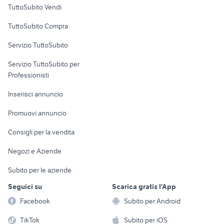
Case vacanza
TuttoSubito Vendi
Uffici e Locali
TuttoSubito Compra
commerciali
Servizio TuttoSubito
elettronica
per la casa e la
sports e hobby
Servizio TuttoSubito per
persona
Informatica
Animali
Professionisti
Arredamento e
Console e
Accessori per
Casalinghi
Inserisci annuncio
Videogiochi
animali
Elettrodomestici
Promuovi annuncio
Audio/Video
Musica e Film
Giardino e Fai da te
Consigli per la vendita
Fotografia
Libri e Riviste
Abbigliamento e
Negozi e Aziende
Telefonia
Strumenti Musicali
Accessori
Subito per le aziende
Sports
Tutto per i bambini
Seguici su
Scarica gratis l'App
Biciclette
Facebook
Subito per Android
Collezionismo
TikTok
Subito per iOS