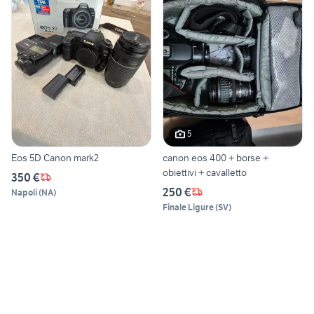
5
Eos 5D Canon mark2
canon eos 400 + borse +
obiettivi + cavalletto
350 €
250 €
Napoli
(
NA
)
Finale Ligure
(
SV
)