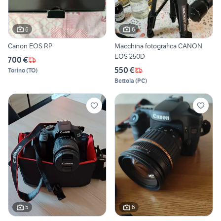
6
6
Canon EOS RP
Macchina fotografica CANON
EOS 250D
700 €
550 €
Torino
(
TO
)
Bettola
(
PC
)
5
6