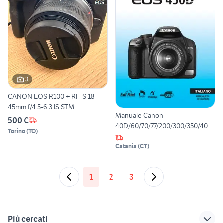
3
CANON EOS R100 + RF-S 18-
45mm f/4.5-6.3 IS STM
Manuale Canon
500 €
40D/60/70/77/200/300/350/400/
Torino
(
TO
)
700/750
Catania
(
CT
)
1
2
3
Più cercati