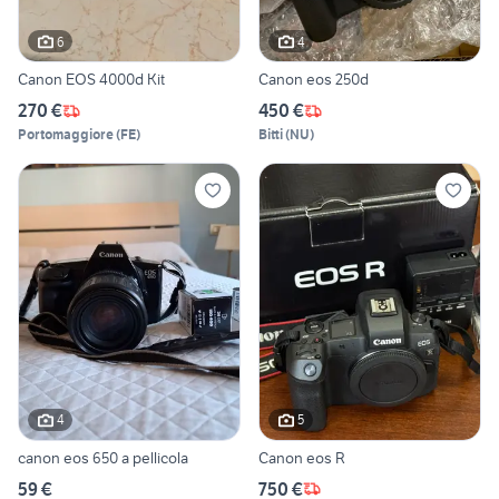
6
4
Canon EOS 4000d Kit
Canon eos 250d
270 €
450 €
Portomaggiore
(
FE
)
Bitti
(
NU
)
4
5
canon eos 650 a pellicola
Canon eos R
59 €
750 €