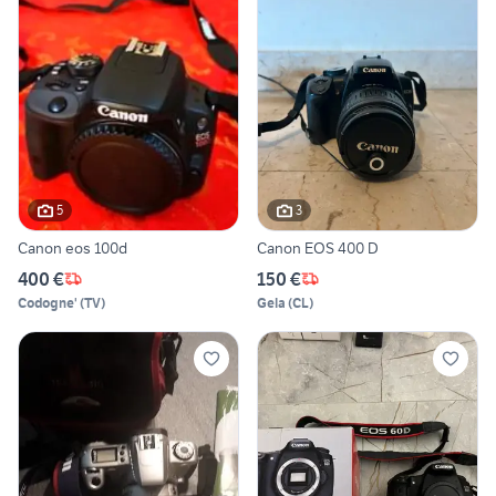
5
3
Canon eos 100d
Canon EOS 400 D
400 €
150 €
Codogne'
(
TV
)
Gela
(
CL
)