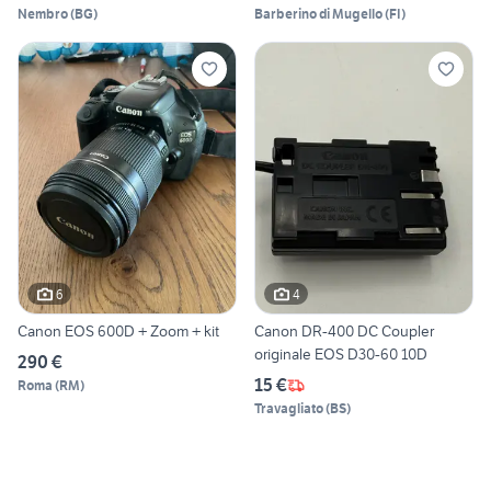
Nembro
(
BG
)
Barberino di Mugello
(
FI
)
6
4
Canon EOS 600D + Zoom + kit
Canon DR-400 DC Coupler
originale EOS D30-60 10D
290 €
15 €
Roma
(
RM
)
Travagliato
(
BS
)