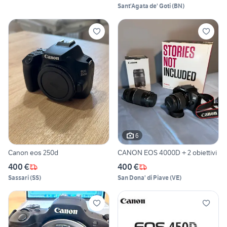
Sant'Agata de' Goti
(
BN
)
6
Canon eos 250d
CANON EOS 4000D + 2 obiettivi
400 €
400 €
Sassari
(
SS
)
San Dona' di Piave
(
VE
)