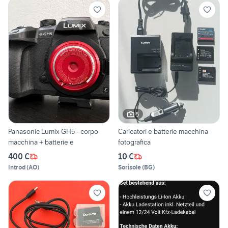
5
Panasonic Lumix GH5 - corpo
Caricatori e batterie macchina
macchina + batterie e
fotografica
400 €
10 €
Introd
(
AO
)
Sorisole
(
BG
)