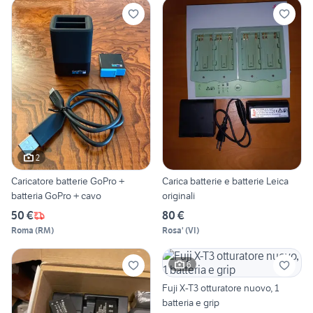
2
Caricatore batterie GoPro +
Carica batterie e batterie Leica
batteria GoPro + cavo
originali
50 €
80 €
Roma
(
RM
)
Rosa'
(
VI
)
6
Fuji X-T3 otturatore nuovo, 1
batteria e grip