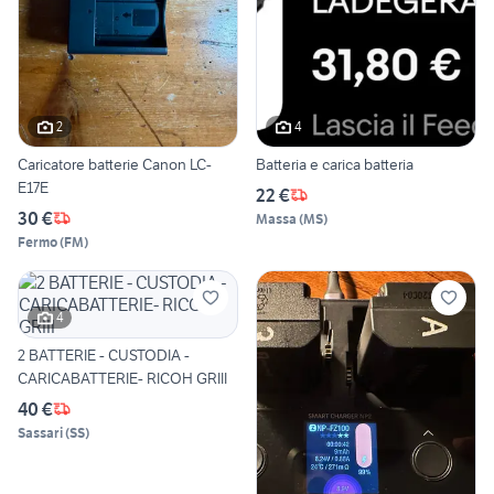
2
4
Caricatore batterie Canon LC-
Batteria e carica batteria
E17E
22 €
30 €
Massa
(
MS
)
Fermo
(
FM
)
4
2 BATTERIE - CUSTODIA -
CARICABATTERIE- RICOH GRIII
40 €
Sassari
(
SS
)