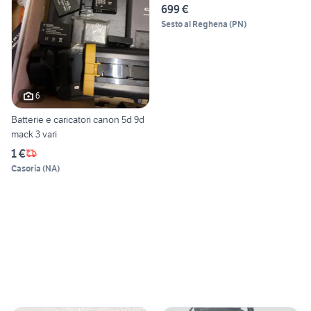
699 €
Sesto al Reghena
(
PN
)
6
Batterie e caricatori canon 5d 9d
mack 3 vari
1 €
Casoria
(
NA
)