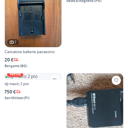
Sesto al Reghena
(
PN
)
2
Caricatore batterie panasonic
20 €
Bergamo
(
BG
)
Vetrina
dji mavic 2 pro
750 €
San Miniato
(
PI
)