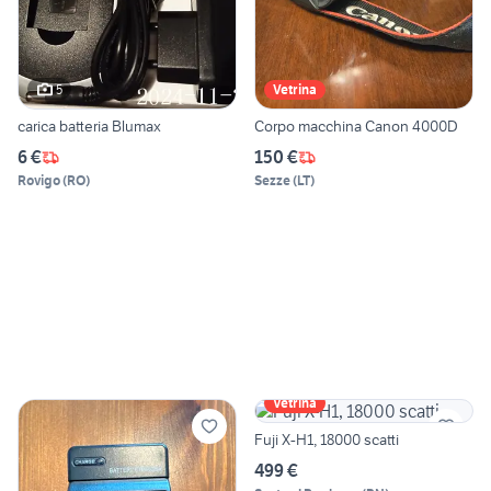
5
Vetrina
carica batteria Blumax
Corpo macchina Canon 4000D
6 €
150 €
Rovigo
(
RO
)
Sezze
(
LT
)
Vetrina
Fuji X-H1, 18000 scatti
499 €