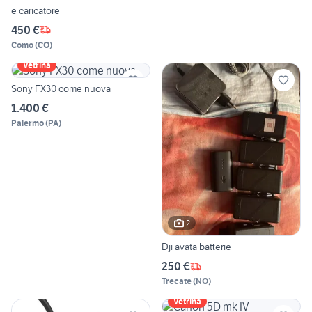
e caricatore
450 €
Como
(
CO
)
Vetrina
Sony FX30 come nuova
1.400 €
Palermo
(
PA
)
2
Dji avata batterie
250 €
Trecate
(
NO
)
Vetrina