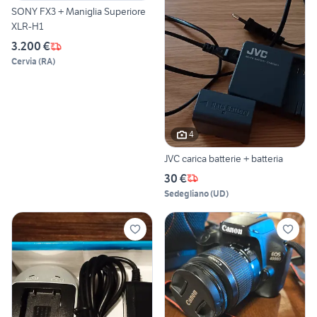
SONY FX3 + Maniglia Superiore
XLR-H1
3.200 €
Cervia
(
RA
)
4
JVC carica batterie + batteria
30 €
Sedegliano
(
UD
)