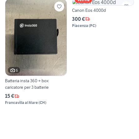
Canon Eos 4000d
300 €
Piacenza
(
PC
)
6
Batteria insta 360 + box
caricatore per 3 batterie
15 €
Francavilla al Mare
(
CH
)