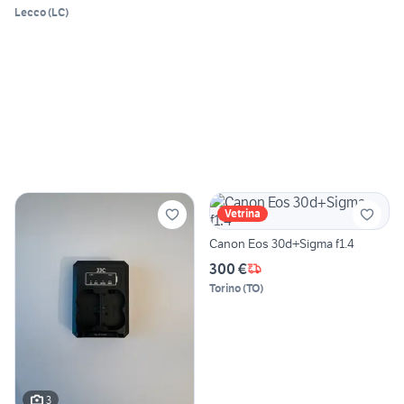
Lecco
(
LC
)
Vetrina
Canon Eos 30d+Sigma f1.4
300 €
Torino
(
TO
)
3