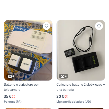
4
4
Batterie e caricatore per
Caricatore batterie 2 slot + cavo +
telecamere
una batteria
35 €
20 €
Palermo
(
PA
)
Lignano Sabbiadoro
(
UD
)