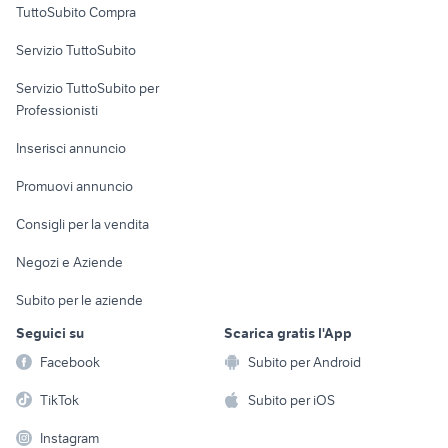
TuttoSubito Compra
commerciali
Servizio TuttoSubito
elettronica
per la casa e la
sports e hobby
Servizio TuttoSubito per
persona
Informatica
Animali
Professionisti
Arredamento e
Console e
Accessori per
Casalinghi
Inserisci annuncio
Videogiochi
animali
Elettrodomestici
Promuovi annuncio
Audio/Video
Musica e Film
Giardino e Fai da te
Consigli per la vendita
Fotografia
Libri e Riviste
Abbigliamento e
Negozi e Aziende
Telefonia
Strumenti Musicali
Accessori
Subito per le aziende
Sports
Tutto per i bambini
Seguici su
Scarica gratis l'App
Biciclette
Facebook
Subito per Android
Collezionismo
TikTok
Subito per iOS
Instagram