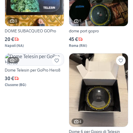
5
6
DOME SUBACQUEO GOPro
dome port gopro
20 €
45 €
Napoli
(
NA
)
Roma
(
RM
)
2
Dome Telesin per GoPro Hero8
30 €
Clusone
(
BG
)
4
Dome 6 per Gopro di Telesin