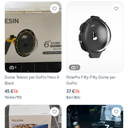
4
5
Dome Telesin per GoPro Hero 8
PolarPro Fifty-Fifty Dome per
Black
GoPro
45 €
37 €
Torino
(
TO
)
Bari
(
BA
)