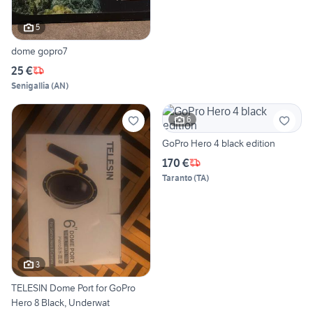
5
dome gopro7
25 €
Senigallia
(
AN
)
6
GoPro Hero 4 black edition
170 €
Taranto
(
TA
)
3
TELESIN Dome Port for GoPro
Hero 8 Black, Underwat