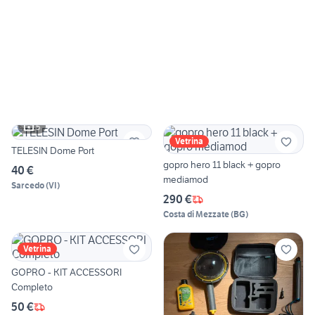
5
Vetrina
TELESIN Dome Port
gopro hero 11 black + gopro
40 €
mediamod
Sarcedo
(
VI
)
290 €
Costa di Mezzate
(
BG
)
Vetrina
GOPRO - KIT ACCESSORI
Completo
50 €