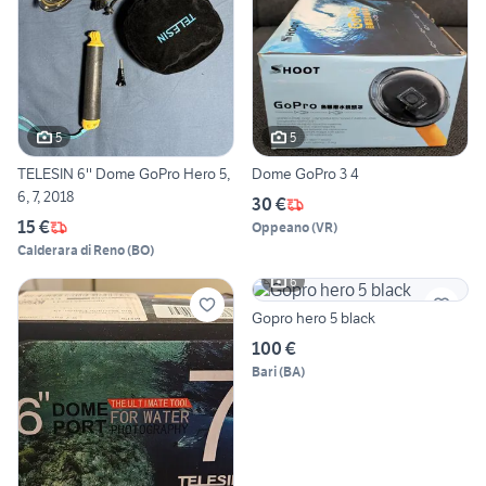
5
5
TELESIN 6'' Dome GoPro Hero 5,
Dome GoPro 3 4
6, 7, 2018
30 €
15 €
Oppeano
(
VR
)
Calderara di Reno
(
BO
)
6
Gopro hero 5 black
100 €
Bari
(
BA
)