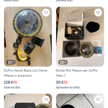
Rimini
(
RN
)
Genova
(
GE
)
6
6
GoPro Hero6 Black con Dome
Dome Port Telesin per GoPro
Telesin e accessori
Hero 7
128 €
30 €
Salerno
(
SA
)
Spilamberto
(
MO
)