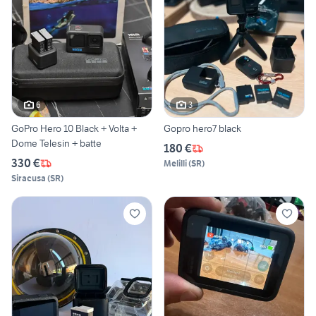
6
3
GoPro Hero 10 Black + Volta +
Gopro hero7 black
Dome Telesin + batte
180 €
330 €
Melilli
(
SR
)
Siracusa
(
SR
)