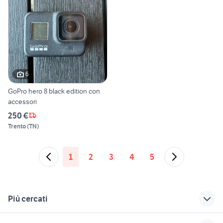
6
GoPro hero 8 black edition con
accessori
250 €
Trento
(
TN
)
1
2
3
4
5
Più cercati
Correlati
Richerche simili
Suggerimenti