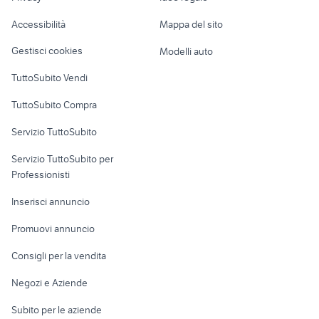
Garage e box
istantanea
Caravan e Camper
Accessibilità
Mappa del sito
illuminazione a batteria
polaroid instax
Loft, mansarde e
Veicoli commerciali
altro
Gestisci cookies
Modelli auto
Case vacanza
TuttoSubito Vendi
Uffici e Locali
TuttoSubito Compra
commerciali
Servizio TuttoSubito
elettronica
per la casa e la
sports e hobby
Servizio TuttoSubito per
persona
Informatica
Animali
Professionisti
Arredamento e
Console e
Accessori per
Casalinghi
Inserisci annuncio
Videogiochi
animali
Elettrodomestici
Promuovi annuncio
Audio/Video
Musica e Film
Giardino e Fai da te
Consigli per la vendita
Fotografia
Libri e Riviste
Abbigliamento e
Negozi e Aziende
Telefonia
Strumenti Musicali
Accessori
Subito per le aziende
Sports