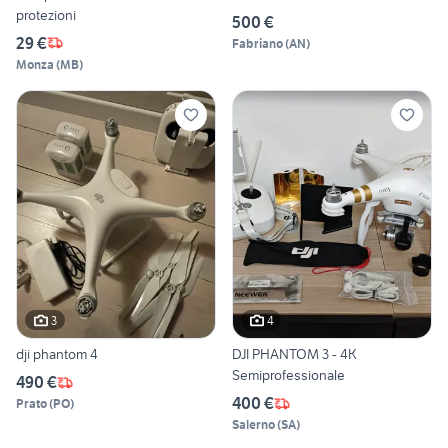
protezioni
500 €
29 €
Fabriano
(
AN
)
Monza
(
MB
)
3
4
dji phantom 4
DJI PHANTOM 3 - 4K
Semiprofessionale
490 €
400 €
Prato
(
PO
)
Salerno
(
SA
)