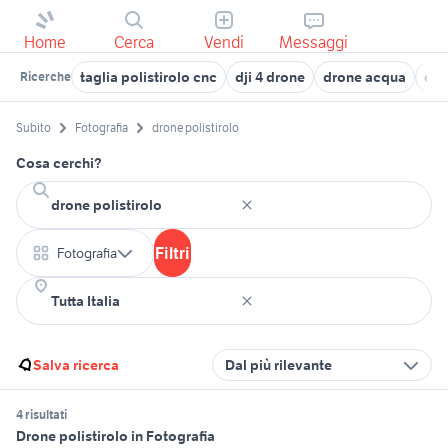
Home
Cerca
Vendi
Messaggi
taglia polistirolo cnc
dji 4 drone
drone acqua
com
Ricerche
Subito
Fotografia
drone polistirolo
Cosa cerchi?
Filtri
Fotografia
Salva ricerca
Dal più rilevante
4 risultati
Drone polistirolo in Fotografia