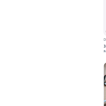
D
3
R