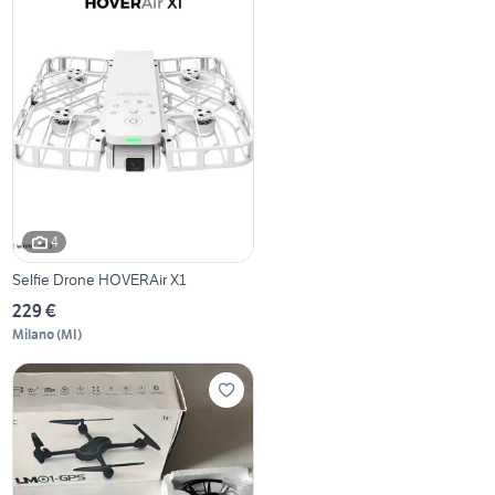
4
Selfie Drone HOVERAir X1
229 €
Milano
(
MI
)