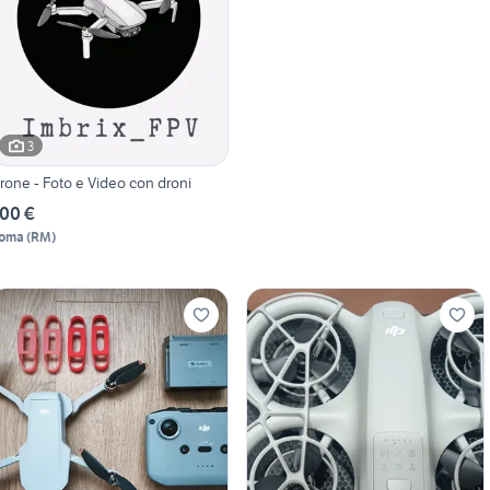
3
rone - Foto e Video con droni
00 €
oma
(
RM
)