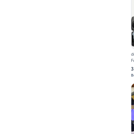
d
F
3
B