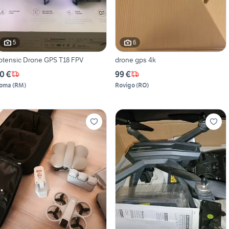
5
6
otensic Drone GPS T18 FPV
drone gps 4k
0 €
99 €
oma
(
RM
)
Rovigo
(
RO
)