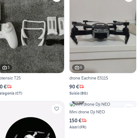
5
6
otensic T25
drone Eachine E511S
0 €
90 €
alagonia
(
CT
)
Suisio
(
BG
)
6
Mini drone Dji NEO
150 €
Alatri
(
FR
)