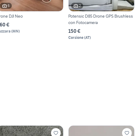
6
2
rone DJI Neo
Potensic D85 Drone GPS Brushless
con Fotocamera
60 €
150 €
uzzara
(
MN
)
Corsione
(
AT
)