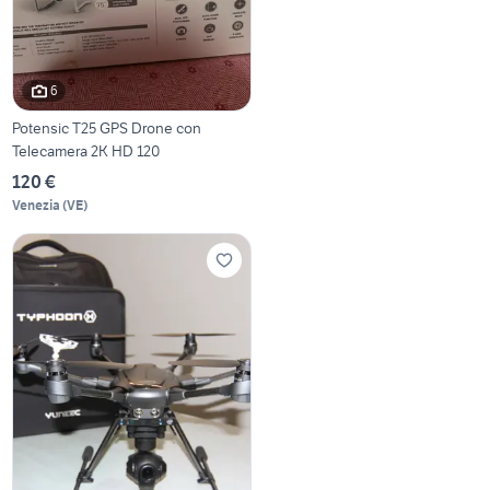
6
Potensic T25 GPS Drone con
Telecamera 2K HD 120
120 €
Venezia
(
VE
)