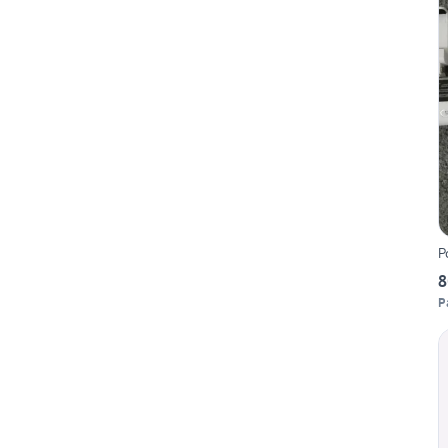
P
8
P