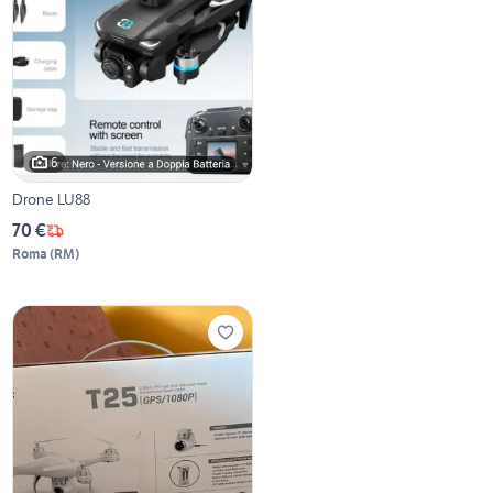
6
Drone LU88
70 €
Roma
(
RM
)