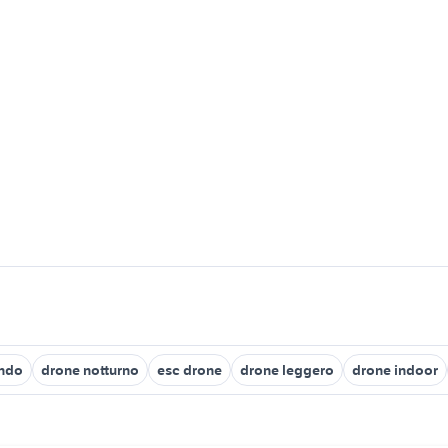
ndo
drone notturno
esc drone
drone leggero
drone indoor