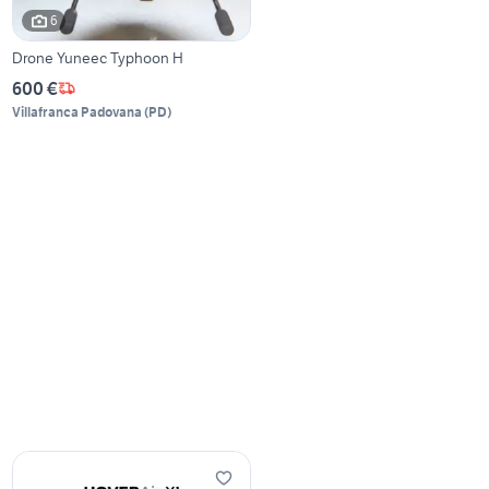
6
Drone Yuneec Typhoon H
600 €
Villafranca Padovana
(
PD
)