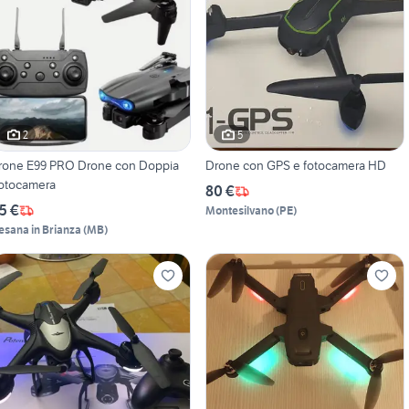
2
5
rone E99 PRO Drone con Doppia
Drone con GPS e fotocamera HD
otocamera
80 €
5 €
Montesilvano
(
PE
)
esana in Brianza
(
MB
)