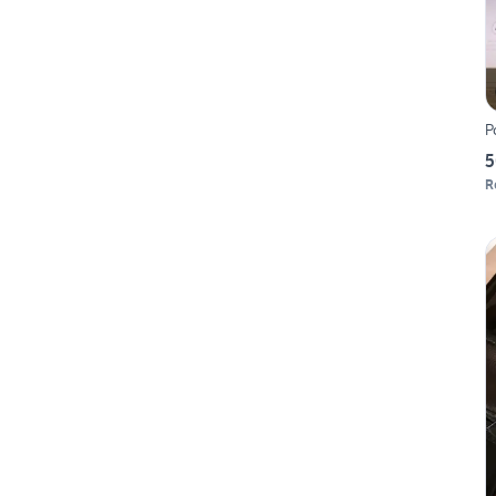
P
5
R