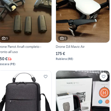
5
6
rone Parrot Anafi completo -
Drone DJI Mavic Air
ronto all’uso
175 €
50 €
Rubiera
(
RE
)
escara
(
PE
)