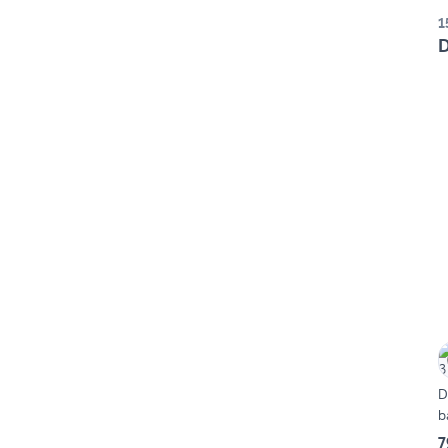
1
D
D
b
7