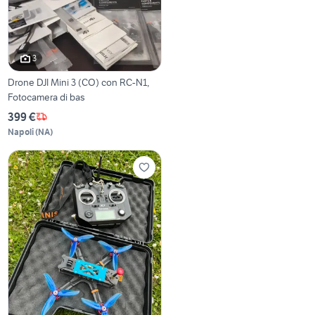
3
Drone DJI Mini 3 (CO) con RC-N1,
Fotocamera di bas
399 €
Napoli
(
NA
)