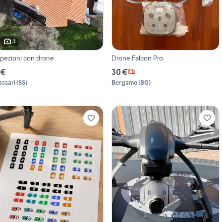
3
spezioni con drone
Drone Falcon Pro
 €
30 €
assari
(
SS
)
Bergamo
(
BG
)