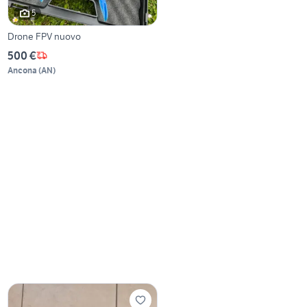
5
Drone FPV nuovo
500 €
Ancona
(
AN
)