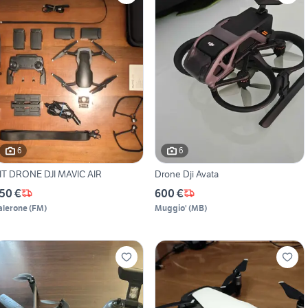
6
6
IT DRONE DJI MAVIC AIR
Drone Dji Avata
50 €
600 €
alerone
(
FM
)
Muggio'
(
MB
)