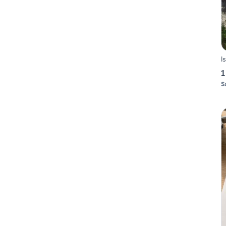
I
1
S