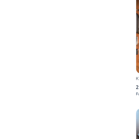
K
2
F