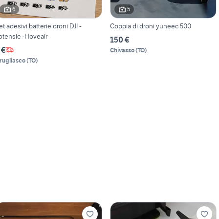
6
5
et adesivi batterie droni DJI -
Coppia di droni yuneec 500
otensic -Hoveair
150 €
 €
Chivasso
(
TO
)
rugliasco
(
TO
)