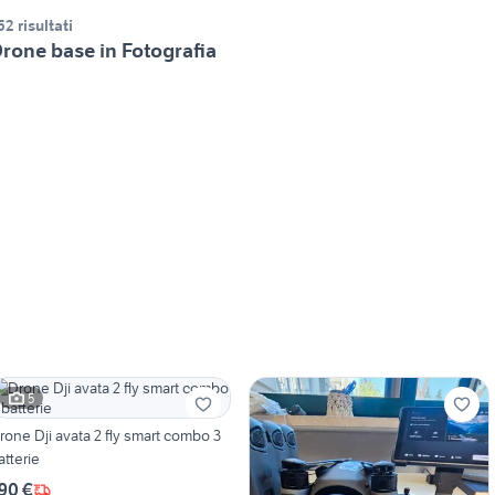
52 risultati
rone base in Fotografia
5
rone Dji avata 2 fly smart combo 3
atterie
90 €