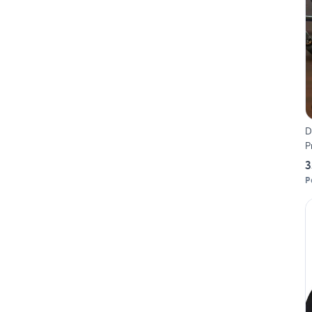
D
P
3
P