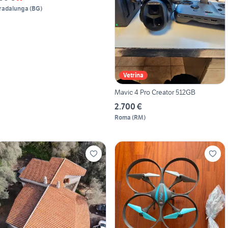
radalunga
(
BG
)
Vetrina
Mavic 4 Pro Creator 512GB
2.700 €
Roma
(
RM
)