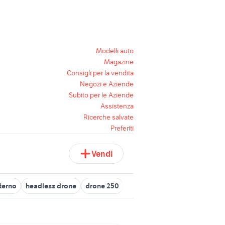
Modelli auto
Magazine
Consigli per la vendita
Negozi e Aziende
Subito per le Aziende
Assistenza
Ricerche salvate
Preferiti
Vendi
terno
headless drone
drone 250
drone xiaomi
drone acqua