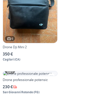
6
Drone Dji Mini 2
350 €
Cagliari
(
CA
)
6
Drone professionale potensic
230 €
San Giovanni Rotondo
(
FG
)