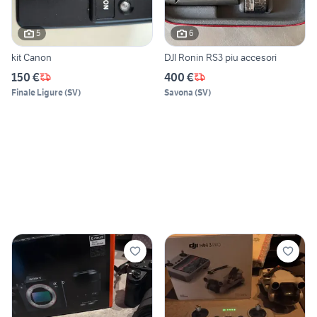
5
6
kit Canon
DJI Ronin RS3 piu accesori
150 €
400 €
Finale Ligure
(
SV
)
Savona
(
SV
)