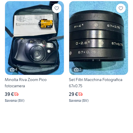
4
2
Minolta Riva Zoom Pico
Set Filtri Macchina Fotografica
fotocamera
67x0.75
39 €
29 €
Savona
(
SV
)
Savona
(
SV
)