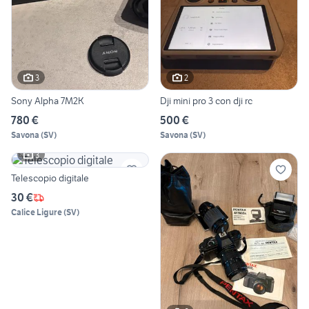
3
2
Sony Alpha 7M2K
Dji mini pro 3 con dji rc
780 €
500 €
Savona
(
SV
)
Savona
(
SV
)
3
Telescopio digitale
30 €
Calice Ligure
(
SV
)