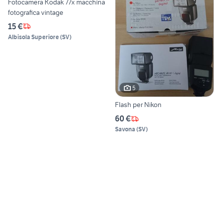
Fotocamera Kodak 77x macchina
fotografica vintage
15 €
Albisola Superiore
(
SV
)
5
Flash per Nikon
60 €
Savona
(
SV
)