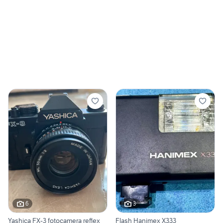
6
3
Yashica FX-3 fotocamera reflex
Flash Hanimex X333