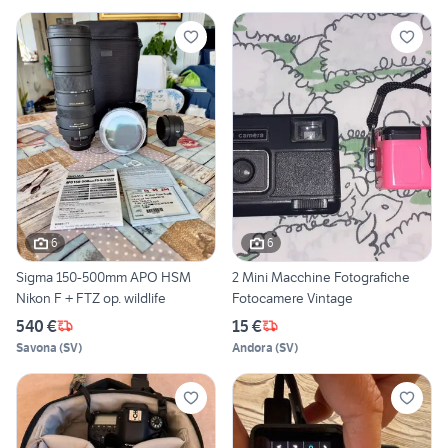
6
6
Sigma 150-500mm APO HSM
2 Mini Macchine Fotografiche
Nikon F + FTZ op. wildlife
Fotocamere Vintage
540 €
15 €
Savona
(
SV
)
Andora
(
SV
)