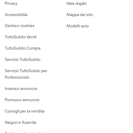
audio e video riano
candidati lavoro badanti
barista torino
Privacy
Idee regalo
Garage e box
Caravan e Camper
audio e video san
Accessibilità
Mappa del sito
Loft, mansarde e
vendemiano
Veicoli commerciali
altro
Gestisci cookies
Modelli auto
Case vacanza
TuttoSubito Vendi
Uffici e Locali
TuttoSubito Compra
commerciali
Servizio TuttoSubito
elettronica
per la casa e la
sports e hobby
Servizio TuttoSubito per
persona
Informatica
Animali
Professionisti
Arredamento e
Console e
Accessori per
Casalinghi
Inserisci annuncio
Videogiochi
animali
Elettrodomestici
Promuovi annuncio
Audio/Video
Musica e Film
Giardino e Fai da te
Consigli per la vendita
Fotografia
Libri e Riviste
Abbigliamento e
Negozi e Aziende
Telefonia
Strumenti Musicali
Accessori