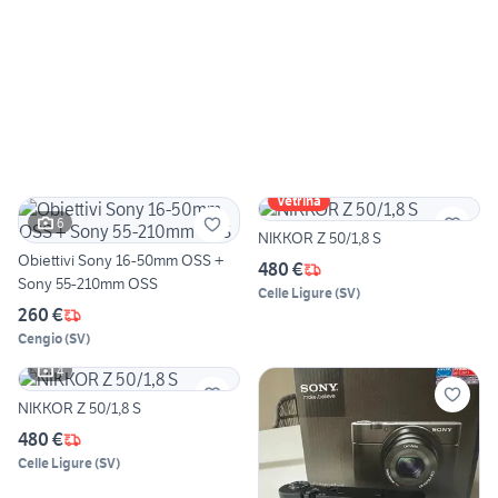
Vetrina
6
NIKKOR Z 50/1,8 S
Obiettivi Sony 16-50mm OSS +
480 €
Sony 55-210mm OSS
Celle Ligure
(
SV
)
260 €
Cengio
(
SV
)
4
NIKKOR Z 50/1,8 S
480 €
Celle Ligure
(
SV
)