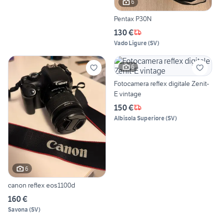
6
Pentax P30N
130 €
Vado Ligure
(
SV
)
6
Fotocamera reflex digitale Zenit-
E vintage
150 €
Albisola Superiore
(
SV
)
6
canon reflex eos1100d
160 €
Savona
(
SV
)