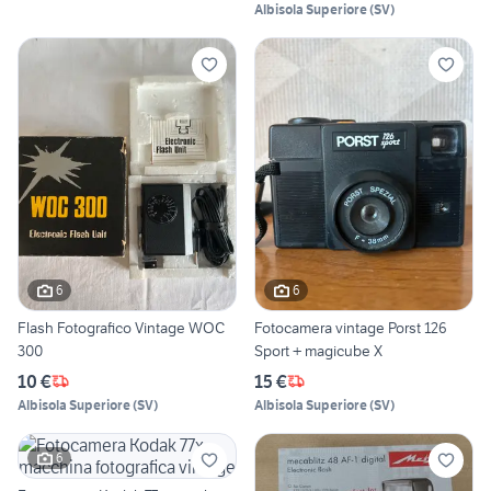
Albisola Superiore
(
SV
)
6
6
Flash Fotografico Vintage WOC
Fotocamera vintage Porst 126
300
Sport + magicube X
10 €
15 €
Albisola Superiore
(
SV
)
Albisola Superiore
(
SV
)
6