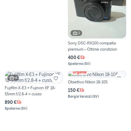
3
Sony DSC-RX100 compatta
premium – Ottime condizion
400 €
Spotorno
(
SV
)
Urgente
4
Obiettivo Nikon 18-105
Fujifilm X-E3 + Fujinon XF 18-
150 €
55mm f/2.8-4 + custo
Borgio Verezzi
(
SV
)
890 €
Spotorno
(
SV
)