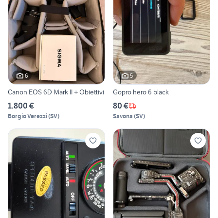
6
5
Canon EOS 6D Mark II + Obiettivi
Gopro hero 6 black
1.800 €
80 €
Borgio Verezzi
(
SV
)
Savona
(
SV
)