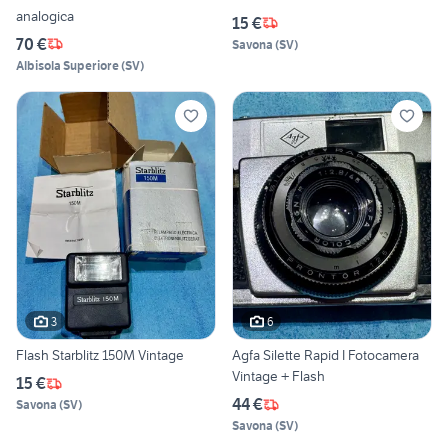
analogica
15 €
70 €
Savona
(
SV
)
Albisola Superiore
(
SV
)
3
6
Flash Starblitz 150M Vintage
Agfa Silette Rapid I Fotocamera
Vintage + Flash
15 €
44 €
Savona
(
SV
)
Savona
(
SV
)