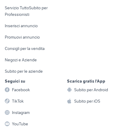
elettronica
per la casa e la
sports e hobby
Servizio TuttoSubito per
persona
Informatica
Animali
Professionisti
Arredamento e
Console e
Accessori per
Casalinghi
Inserisci annuncio
Videogiochi
animali
Elettrodomestici
Promuovi annuncio
Audio/Video
Musica e Film
Giardino e Fai da te
Consigli per la vendita
Fotografia
Libri e Riviste
Abbigliamento e
Negozi e Aziende
Telefonia
Strumenti Musicali
Accessori
Subito per le aziende
Sports
Tutto per i bambini
Seguici su
Scarica gratis l'App
Biciclette
Facebook
Subito per Android
Collezionismo
TikTok
Subito per iOS
Instagram
YouTube