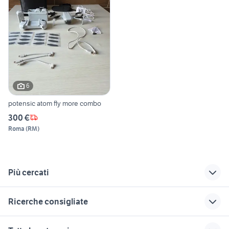
6
potensic atom fly more combo
300 €
Roma
(
RM
)
Più cercati
Correlati
Richerche simili
Suggerimenti
Ricerche consigliate
drone caduto
zenza bronica etrs
nikon 300mm f2.8
macchine fotografiche quarto
fujifilm x-t100
telescopio solare
canon g7 mark ii
canon 55 250 is