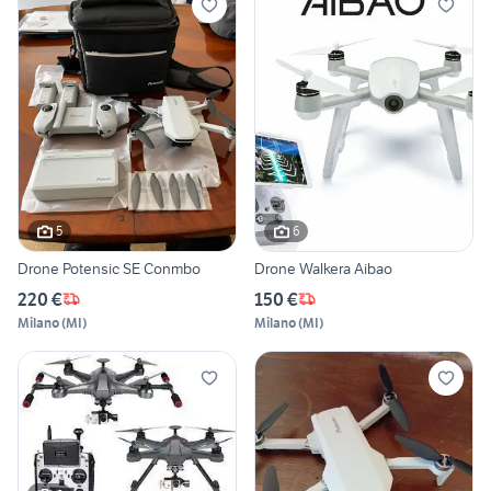
5
6
Drone Potensic SE Conmbo
Drone Walkera Aibao
220 €
150 €
Milano
(
MI
)
Milano
(
MI
)