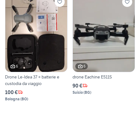
6
6
Drone Le-Idea 37 + batterie e
drone Eachine E511S
custodia da viaggio
90 €
100 €
Suisio
(
BG
)
Bologna
(
BO
)