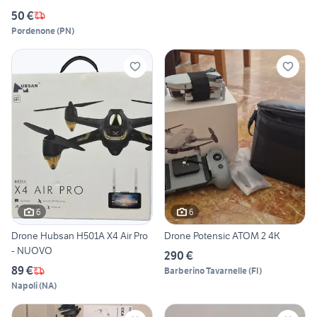
50 €
Pordenone
(
PN
)
6
6
Drone Hubsan H501A X4 Air Pro
Drone Potensic ATOM 2 4K
- NUOVO
290 €
89 €
Barberino Tavarnelle
(
FI
)
Napoli
(
NA
)