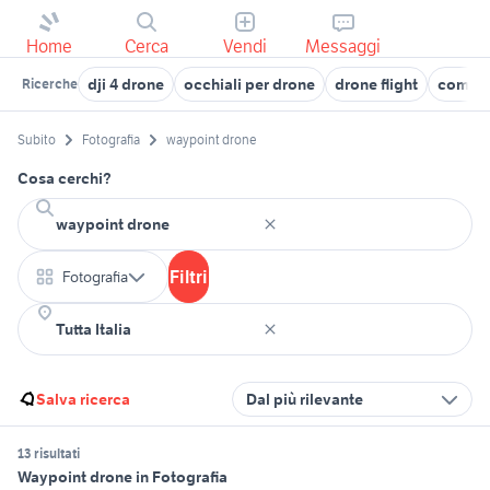
Home
Cerca
Vendi
Messaggi
dji 4 drone
occhiali per drone
drone flight
comand
Ricerche
Subito
Fotografia
waypoint drone
Cosa cerchi?
Filtri
Fotografia
Salva ricerca
Dal più rilevante
13 risultati
Waypoint drone in Fotografia