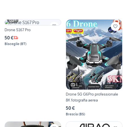
6
Drone S167 Pro
50 €
Bisceglie
(
BT
)
6
Drone 5G G6Pro professionale
8K fotografia aerea
50 €
Brescia
(
BS
)