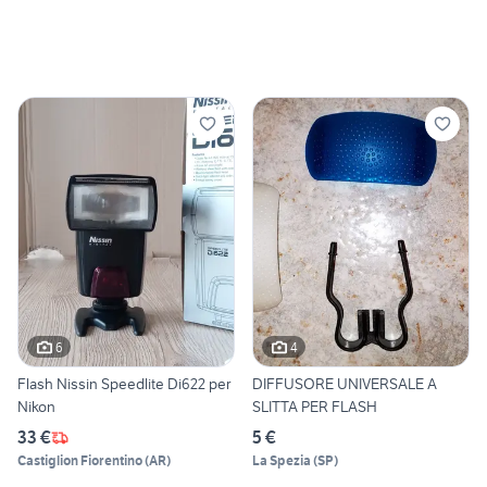
6
4
Flash Nissin Speedlite Di622 per
DIFFUSORE UNIVERSALE A
Nikon
SLITTA PER FLASH
33 €
5 €
Castiglion Fiorentino
(
AR
)
La Spezia
(
SP
)