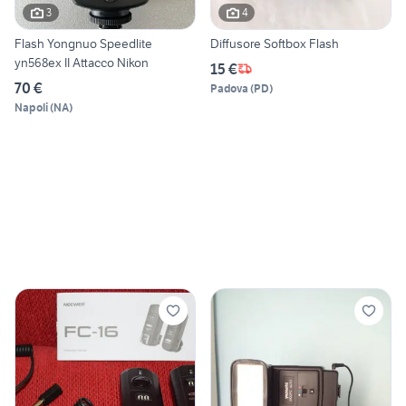
3
4
Flash Yongnuo Speedlite
Diffusore Softbox Flash
yn568ex II Attacco Nikon
15 €
70 €
Padova
(
PD
)
Napoli
(
NA
)