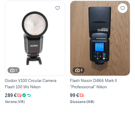
5
4
Godox V100 Circular Camera
Flash Nissin Di866 Mark II
Flash 100 Ws Nikon
“Professional” Nikon
289 €
99 €
Verona
(
VR
)
Giussano
(
MB
)