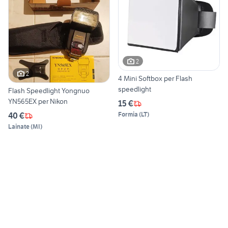
2
2
4 Mini Softbox per Flash
speedlight
Flash Speedlight Yongnuo
YN565EX per Nikon
15 €
Formia
(
LT
)
40 €
Lainate
(
MI
)