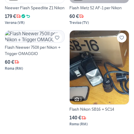
Neewer Flash Speedlite Z1 Nikon
Flash Metz 52 AF-1 per Nikon
179 €
60 €
Verona
(
VR
)
Treviso
(
TV
)
Flash Neewer 750II per Nikon +
Trigger OMAGGIO
60 €
Roma
(
RM
)
3
Flash Nikon SB16 + SC14
140 €
Roma
(
RM
)