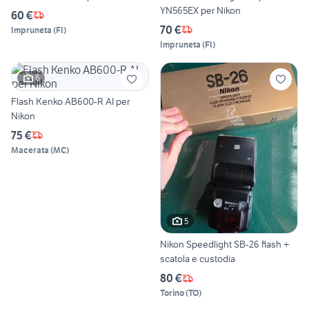
YN565EX per Nikon
60 €
70 €
Impruneta
(
FI
)
Impruneta
(
FI
)
6
Flash Kenko AB600-R AI per
Nikon
75 €
Macerata
(
MC
)
5
Nikon Speedlight SB-26 flash +
scatola e custodia
80 €
Torino
(
TO
)