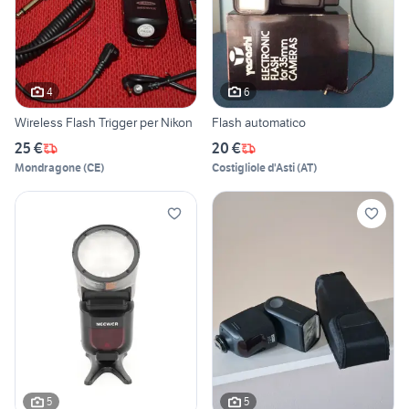
4
6
Wireless Flash Trigger per Nikon
Flash automatico
25 €
20 €
Mondragone
(
CE
)
Costigliole d'Asti
(
AT
)
5
5