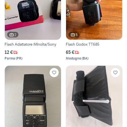
2
5
Flash Adattatore MInolta/Sony
Flash Godox TT685
12 €
65 €
Parma
(
PR
)
Modugno
(
BA
)