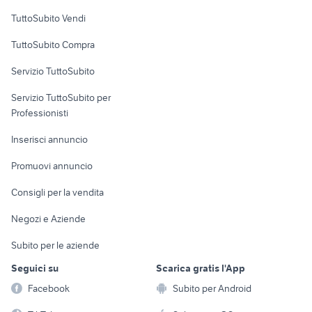
Case vacanza
TuttoSubito Vendi
Uffici e Locali
TuttoSubito Compra
commerciali
Servizio TuttoSubito
elettronica
per la casa e la
sports e hobby
Servizio TuttoSubito per
persona
Informatica
Animali
Professionisti
Arredamento e
Console e
Accessori per
Casalinghi
Inserisci annuncio
Videogiochi
animali
Elettrodomestici
Promuovi annuncio
Audio/Video
Musica e Film
Giardino e Fai da te
Consigli per la vendita
Fotografia
Libri e Riviste
Abbigliamento e
Negozi e Aziende
Telefonia
Strumenti Musicali
Accessori
Subito per le aziende
Sports
Tutto per i bambini
Seguici su
Scarica gratis l'App
Biciclette
Facebook
Subito per Android
Collezionismo