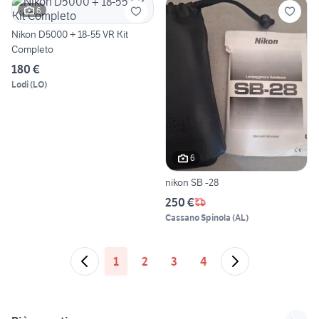
6
Nikon D5000 + 18-55 VR Kit
Completo
180 €
Lodi
(
LO
)
6
nikon SB -28
250 €
Cassano Spinola
(
AL
)
1
2
3
4