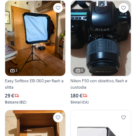
3
6
Easy Softbox EB-060 per flash a
Nikon F50 con obiettivo, flash e
slitta
custodia
29 €
180 €
Bolzano
(
BZ
)
Sinnai
(
CA
)