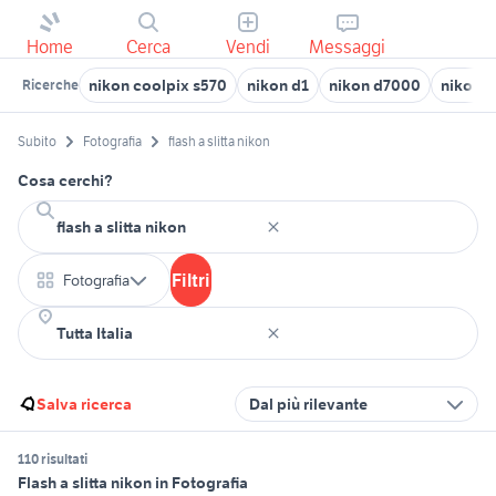
Home
Cerca
Vendi
Messaggi
nikon coolpix s570
nikon d1
nikon d7000
nikon p
Ricerche
Subito
Fotografia
flash a slitta nikon
Cosa cerchi?
Filtri
Fotografia
Salva ricerca
Dal più rilevante
110 risultati
Flash a slitta nikon in Fotografia