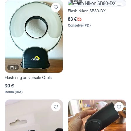
6
Flash Nikon SB80-DX
83 €
Conselve
(
PD
)
3
Flash ring universale Orbis
30 €
Roma
(
RM
)