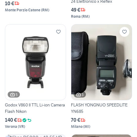
24 Elettronico x Reflex
10 €
49 €
Monte Porzio Catone
(
RM
)
Roma
(
RM
)
5
3
Godox V860 II TTL Li-ion Camera
FLASH YONGNUO SPEEDLITE
Flash Nikon
YN685
140 €
70 €
Verona
(
VR
)
Milano
(
MI
)