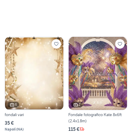
6
2
fondali vari
Fondale fotografico Kate 8x6ft
(2.4x1.8m)
35 €
115 €
Napoli
(
NA
)