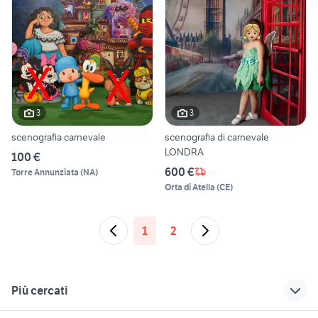
3
3
scenografia carnevale
scenografia di carnevale
LONDRA
100 €
600 €
Torre Annunziata
(
NA
)
Orta di Atella
(
CE
)
1
2
Più cercati