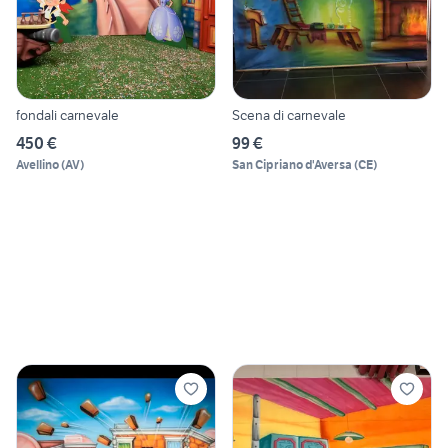
fondali carnevale
Scena di carnevale
450 €
99 €
Avellino
(
AV
)
San Cipriano d'Aversa
(
CE
)