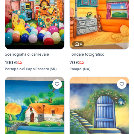
4
Scenografia di carnevale
Fondale fotografico
100 €
20 €
Portopalo di Capo Passero
(
SR
)
Pompei
(
NA
)