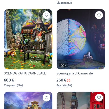
Livorno
(
LI
)
2
SCENOGRAFIA CARNEVALE
Scenografia di Carnevale
600 €
260 €
Crispano
(
NA
)
Scafati
(
SA
)