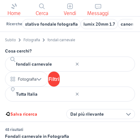
Home
Cerca
Vendi
Messaggi
stativo fondale fotografia
lumix 20mm 1.7
canomat
Ricerche
Subito
Fotografia
fondali carnevale
Cosa cerchi?
Filtri
Fotografia
Salva ricerca
Dal più rilevante
48 risultati
Fondali carnevale in Fotografia