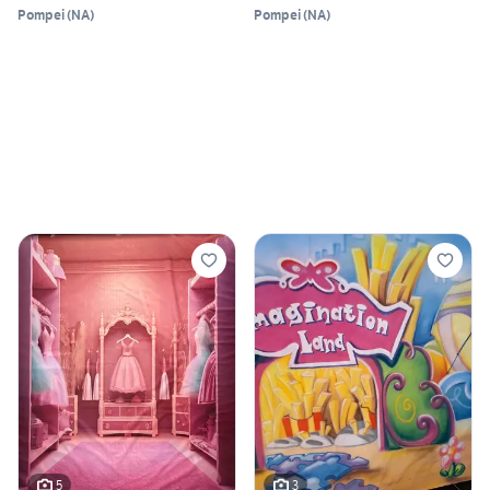
Pompei
(
NA
)
Pompei
(
NA
)
5
3