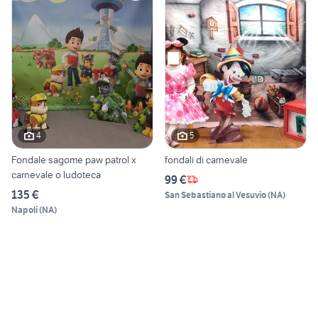
4
5
Fondale sagome paw patrol x
fondali di carnevale
carnevale o ludoteca
99 €
135 €
San Sebastiano al Vesuvio
(
NA
)
Napoli
(
NA
)