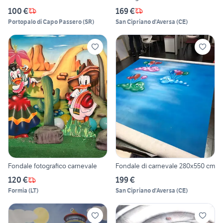
100 €
169 €
Portopalo di Capo Passero
(
SR
)
San Cipriano d'Aversa
(
CE
)
Fondale fotografico carnevale
Fondale di carnevale 280x550 cm
120 €
199 €
Formia
(
LT
)
San Cipriano d'Aversa
(
CE
)