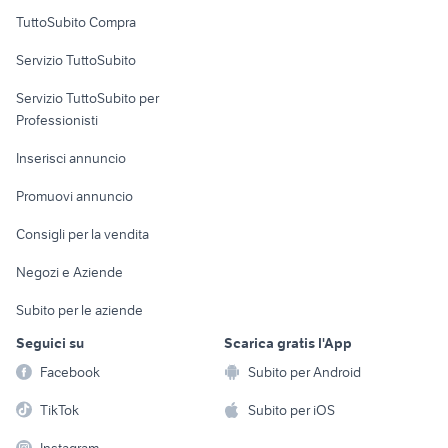
Uffici e Locali
TuttoSubito Compra
commerciali
Servizio TuttoSubito
elettronica
per la casa e la
sports e hobby
Servizio TuttoSubito per
persona
Informatica
Animali
Professionisti
Arredamento e
Console e
Accessori per
Casalinghi
Inserisci annuncio
Videogiochi
animali
Elettrodomestici
Promuovi annuncio
Audio/Video
Musica e Film
Giardino e Fai da te
Consigli per la vendita
Fotografia
Libri e Riviste
Abbigliamento e
Negozi e Aziende
Telefonia
Strumenti Musicali
Accessori
Subito per le aziende
Sports
Tutto per i bambini
Seguici su
Scarica gratis l'App
Biciclette
Facebook
Subito per Android
Collezionismo
TikTok
Subito per iOS
Instagram