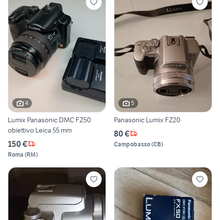
4
5
Lumix Panasonic DMC FZ50
Panasonic Lumix FZ20
obiettivo Leica 55 mm
80 €
150 €
Campobasso
(
CB
)
Roma
(
RM
)