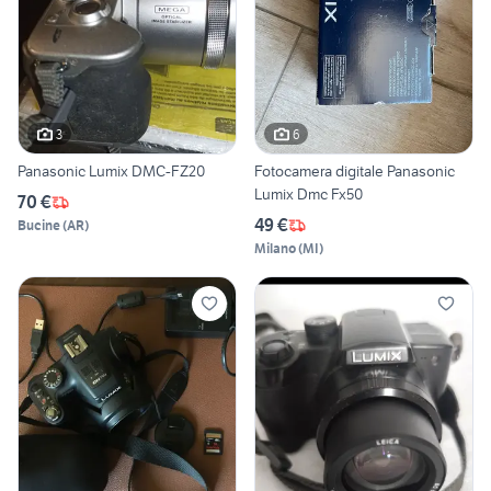
3
6
Panasonic Lumix DMC-FZ20
Fotocamera digitale Panasonic
Lumix Dmc Fx50
70 €
49 €
Bucine
(
AR
)
Milano
(
MI
)