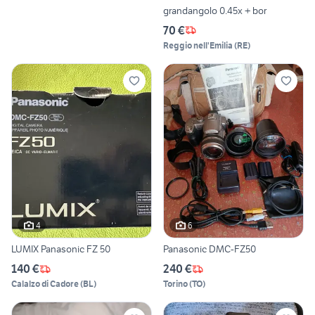
grandangolo 0.45x + bor
70 €
Reggio nell'Emilia
(
RE
)
4
6
LUMIX Panasonic FZ 50
Panasonic DMC-FZ50
140 €
240 €
Calalzo di Cadore
(
BL
)
Torino
(
TO
)