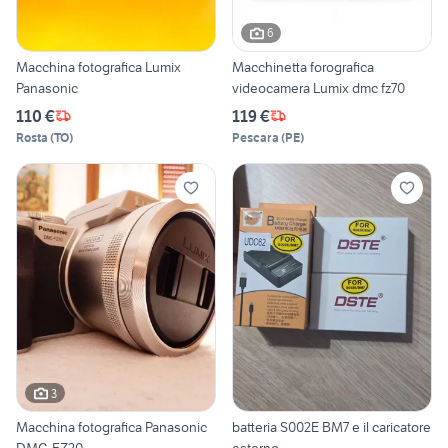
6
Macchina fotografica Lumix
Macchinetta forografica
Panasonic
videocamera Lumix dmc fz70
110 €
119 €
Rosta
(
TO
)
Pescara
(
PE
)
3
Macchina fotografica Panasonic
batteria S002E BM7 e il caricatore