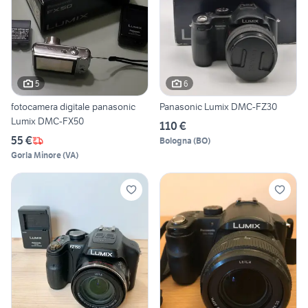
5
6
fotocamera digitale panasonic
Panasonic Lumix DMC-FZ30
Lumix DMC-FX50
110 €
55 €
Bologna
(
BO
)
Gorla Minore
(
VA
)