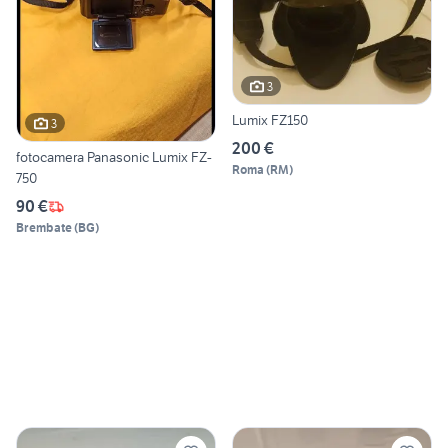
3
Lumix FZ150
3
200 €
fotocamera Panasonic Lumix FZ-
Roma
(
RM
)
750
90 €
Brembate
(
BG
)