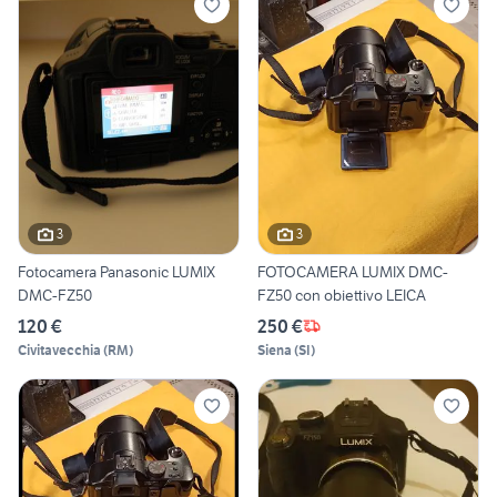
3
3
Fotocamera Panasonic LUMIX
FOTOCAMERA LUMIX DMC-
DMC-FZ50
FZ50 con obiettivo LEICA
120 €
250 €
Civitavecchia
(
RM
)
Siena
(
SI
)