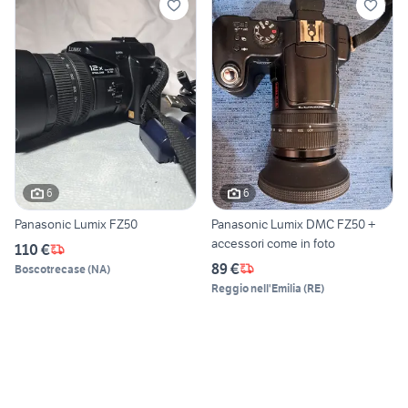
6
6
Panasonic Lumix FZ50
Panasonic Lumix DMC FZ50 +
accessori come in foto
110 €
89 €
Boscotrecase
(
NA
)
Reggio nell'Emilia
(
RE
)