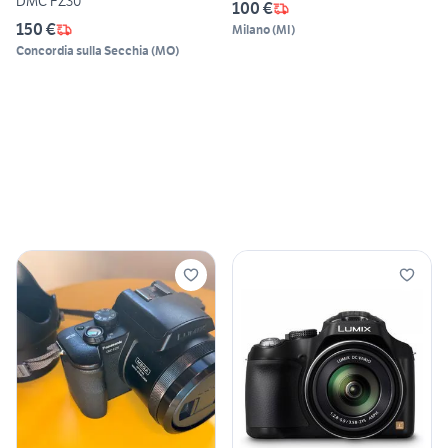
DMC FZ30
100 €
150 €
Milano
(
MI
)
Concordia sulla Secchia
(
MO
)