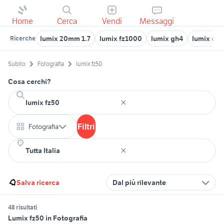
Home
Cerca
Vendi
Messaggi
lumix 20mm 1.7
lumix fz1000
lumix gh4
lumix co
Ricerche
Subito
Fotografia
lumix fz50
Cosa cerchi?
Filtri
Fotografia
Salva ricerca
Dal più rilevante
48 risultati
Lumix fz50 in Fotografia