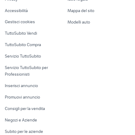
Garage e box
canon 6d mark iii
olympus sz 14 fotografia
Caravan e Camper
Accessibilità
Mappa del sito
Loft, mansarde e
Veicoli commerciali
altro
Gestisci cookies
Modelli auto
Case vacanza
TuttoSubito Vendi
Uffici e Locali
TuttoSubito Compra
commerciali
Servizio TuttoSubito
elettronica
per la casa e la
sports e hobby
Servizio TuttoSubito per
persona
Informatica
Animali
Professionisti
Arredamento e
Console e
Accessori per
Casalinghi
Inserisci annuncio
Videogiochi
animali
Elettrodomestici
Promuovi annuncio
Audio/Video
Musica e Film
Giardino e Fai da te
Consigli per la vendita
Fotografia
Libri e Riviste
Abbigliamento e
Negozi e Aziende
Telefonia
Strumenti Musicali
Accessori
Subito per le aziende
Sports