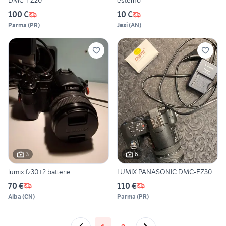
DMC-FZ20
esterno
100 €
10 €
Parma
(
PR
)
Jesi
(
AN
)
3
6
lumix fz30+2 batterie
LUMIX PANASONIC DMC-FZ30
70 €
110 €
Alba
(
CN
)
Parma
(
PR
)