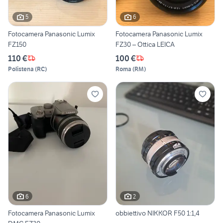
5
6
Fotocamera Panasonic Lumix
Fotocamera Panasonic Lumix
FZ150
FZ30 – Ottica LEICA
110 €
100 €
Polistena
(
RC
)
Roma
(
RM
)
6
2
Fotocamera Panasonic Lumix
obbiettivo NIKKOR F50 1:1,4