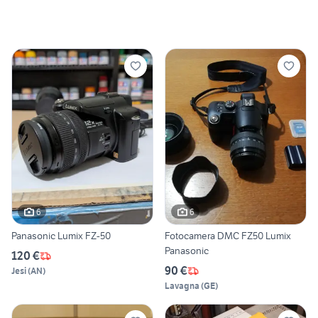
6
6
Panasonic Lumix FZ-50
Fotocamera DMC FZ50 Lumix
Panasonic
120 €
90 €
Jesi
(
AN
)
Lavagna
(
GE
)