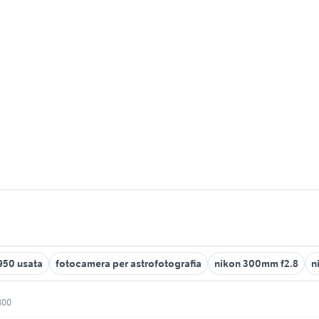
950 usata
fotocamera per astrofotografia
nikon 300mm f2.8
n
300