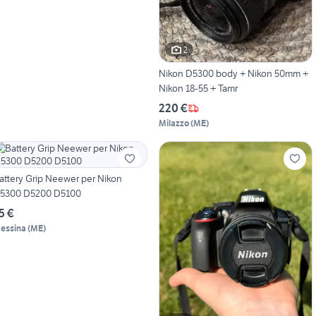
2
Nikon D5300 body + Nikon 50mm +
Nikon 18-55 + Tamr
220 €
Milazzo
(
ME
)
attery Grip Neewer per Nikon
5300 D5200 D5100
5 €
essina
(
ME
)