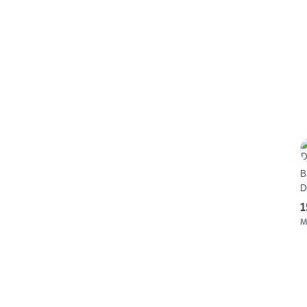
B
D
1
M