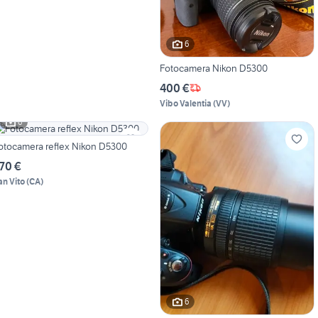
6
Fotocamera Nikon D5300
400 €
Vibo Valentia
(
VV
)
6
otocamera reflex Nikon D5300
70 €
an Vito
(
CA
)
6