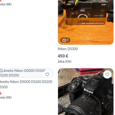
vola
(
SR
)
6
Nikon D5300
450 €
Alba
(
CN
)
ibretto Nikon D5000 D5100 D5200
5300
vola
(
SR
)