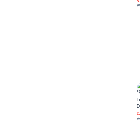
A
L
D
A