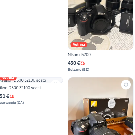
Vetrina
Nikon d5200
450 €
Bolzano
(
BZ
)
Vetrina
Nikon D500 32100 scatti
50 €
uartucciu
(
CA
)