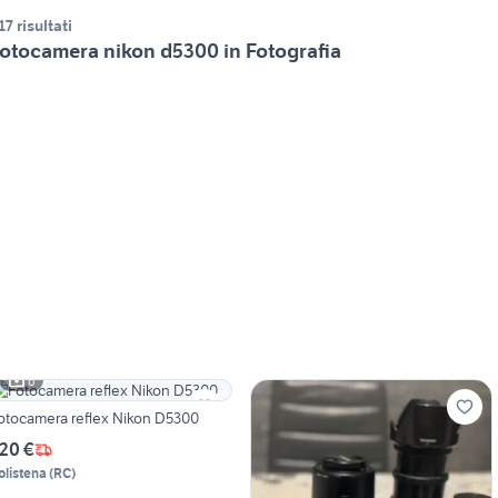
17 risultati
otocamera nikon d5300 in Fotografia
6
otocamera reflex Nikon D5300
20 €
olistena
(
RC
)