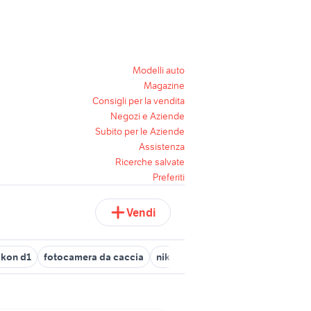
Modelli auto
Magazine
Consigli per la vendita
Negozi e Aziende
Subito per le Aziende
Assistenza
Ricerche salvate
Preferiti
Vendi
ikon d1
fotocamera da caccia
nikon coolpix s570
nikon coolp