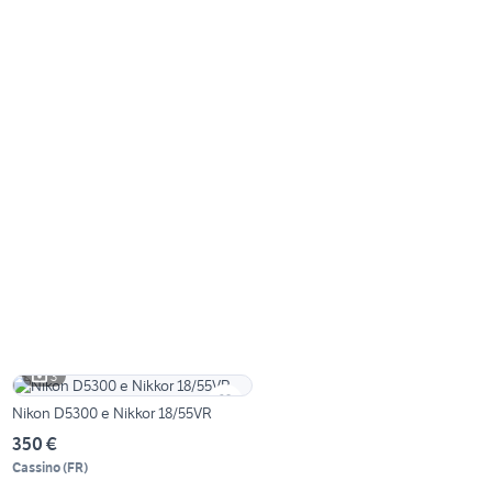
3
Nikon D5300 e Nikkor 18/55VR
350 €
Cassino
(
FR
)