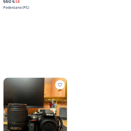
660 €
Podenzano
(
PC
)