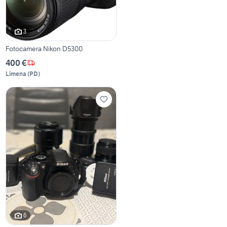
3
Fotocamera Nikon D5300
400 €
Limena
(
PD
)
6