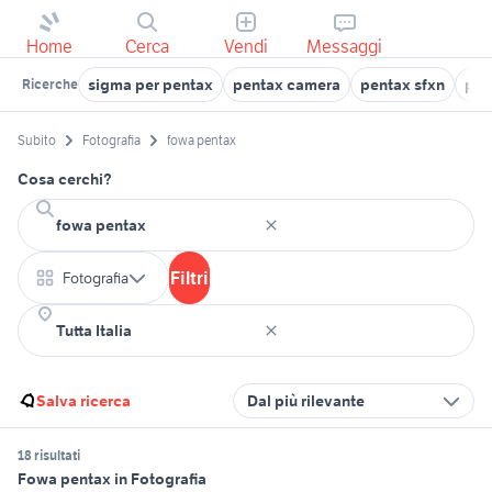
Home
Cerca
Vendi
Messaggi
sigma per pentax
pentax camera
pentax sfxn
pen
Ricerche
Subito
Fotografia
fowa pentax
Cosa cerchi?
Filtri
Fotografia
Salva ricerca
Dal più rilevante
18 risultati
Fowa pentax in Fotografia