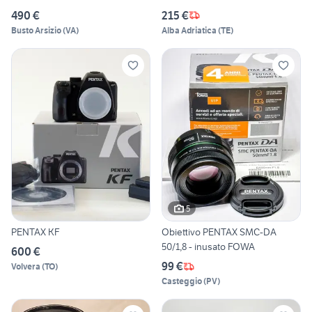
490 €
215 €
Busto Arsizio
(
VA
)
Alba Adriatica
(
TE
)
5
PENTAX KF
Obiettivo PENTAX SMC-DA
50/1,8 - inusato FOWA
600 €
99 €
Volvera
(
TO
)
Casteggio
(
PV
)