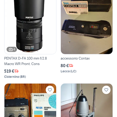
4
PENTAX D-FA 100 mm f/2.8
accessorio Contax
Macro WR Pront. Cons
80 €
519 €
Lecco
(
LC
)
Cisternino
(
BR
)