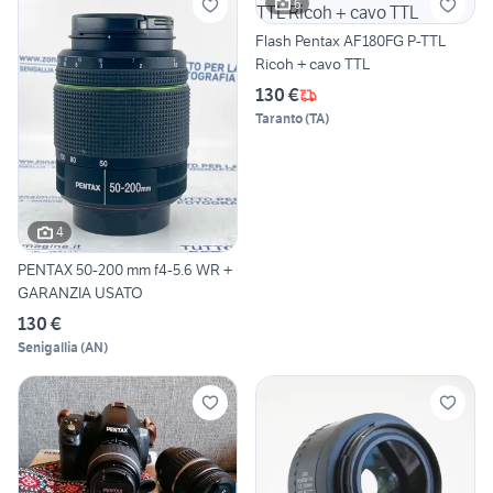
6
Flash Pentax AF180FG P-TTL
Ricoh + cavo TTL
130 €
Taranto
(
TA
)
4
PENTAX 50-200 mm f4-5.6 WR +
GARANZIA USATO
130 €
Senigallia
(
AN
)