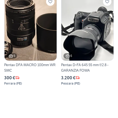
6
6
Pentax DFA MACRO 100mm WR
Pentax D‑FA 645 55 mm f/2.8 -
SMC
GARANZIA FOWA
300 €
3.200 €
Ferrara
(
FE
)
Pescara
(
PE
)