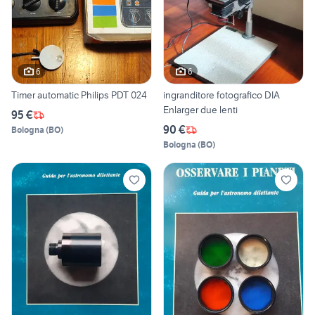
6
6
Timer automatic Philips PDT 024
ingranditore fotografico DIA
Enlarger due lenti
95 €
90 €
Bologna
(
BO
)
Bologna
(
BO
)