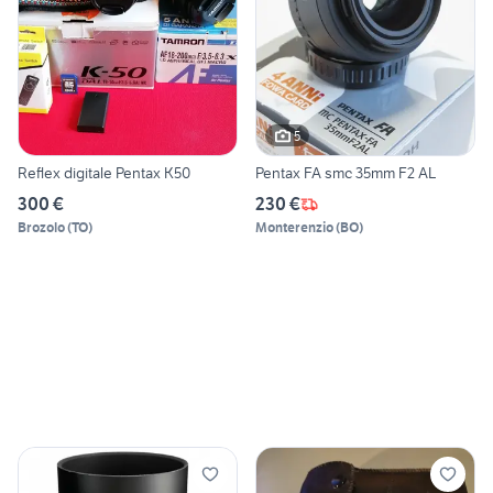
5
Reflex digitale Pentax K50
Pentax FA smc 35mm F2 AL
300 €
230 €
Brozolo
(
TO
)
Monterenzio
(
BO
)