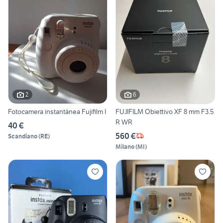
2
6
Fotocamera instantánea Fujifilm I
FUJIFILM Obiettivo XF 8 mm F3.5
R WR
40 €
560 €
Scandiano
(
RE
)
Milano
(
MI
)