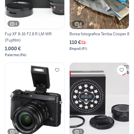
4
6
Fuji XF 8-16 F2.8 R LM WR
Borsa fotografica Tenba Cooper 8
(Fujifilm)
110 €
1.000 €
Empoli
(
FI
)
Palermo
(
PA
)
6
3