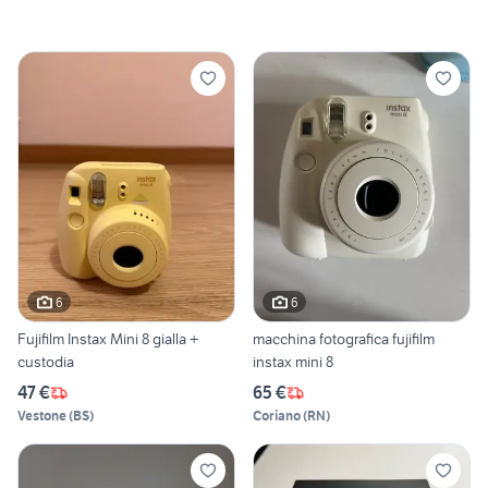
6
6
Fujifilm Instax Mini 8 gialla +
macchina fotografica fujifilm
custodia
instax mini 8
47 €
65 €
Vestone
(
BS
)
Coriano
(
RN
)