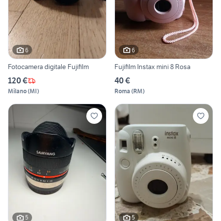
6
6
Fotocamera digitale Fujifilm
Fujifilm Instax mini 8 Rosa
120 €
40 €
Milano
(
MI
)
Roma
(
RM
)
5
5