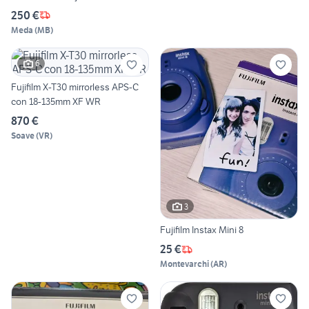
250 €
Meda
(
MB
)
6
Fujifilm X-T30 mirrorless APS-C
con 18-135mm XF WR
870 €
Soave
(
VR
)
3
Fujifilm Instax Mini 8
25 €
Montevarchi
(
AR
)