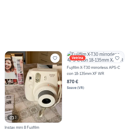
Vetrina
Fujifilm X-T30 mirrorless APS-C
con 18-135mm XF WR
870 €
Soave
(
VR
)
3
Instax mini 8 Fujifilm