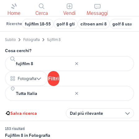
Home
Cerca
Vendi
Messaggi
fujifilm 18-55
golf 8 gti
citroen ami 8
golf 8 usata
Ricerche
Subito
Fotografia
fujifilm 8
Cosa cerchi?
Filtri
Fotografia
Salva ricerca
Dal più rilevante
153 risultati
Fujifilm 8 in Fotografia