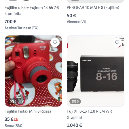
Fujifilm x-E3 + Fujinon 18-55 2:8-
PERGEAR 10 MM F 8 (Fujifilm)
4 perfetta
50 €
700 €
Vicenza
(
VI
)
Settimo Torinese
(
TO
)
6
5
Fujifilm Instax Mini 8 Rossa
Fuji XF 8-16 F2.8 R LM WR
(Fujifilm)
35 €
1.040 €
Roma
(
RM
)