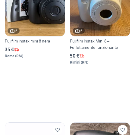
6
6
Fujifilm instax mini 8 nera
Fujifilm Instax Mini 8 –
Perfettamente funzionante
35 €
50 €
Roma
(
RM
)
Rimini
(
RN
)