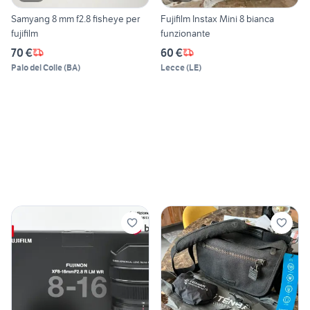
Samyang 8 mm f2.8 fisheye per
Fujifilm Instax Mini 8 bianca
fujifilm
funzionante
70 €
60 €
Palo del Colle
(
BA
)
Lecce
(
LE
)