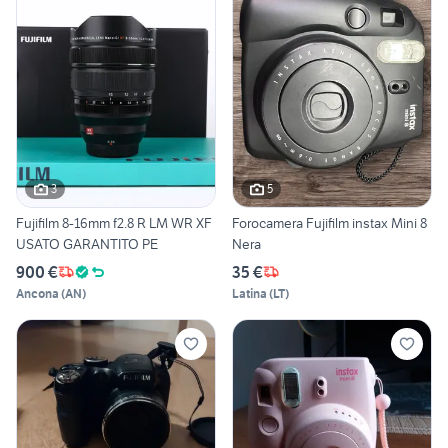
3
5
Fujifilm 8-16mm f2.8 R LM WR XF
Forocamera Fujifilm instax Mini 8
USATO GARANTITO PE
Nera
900 €
35 €
Ancona
(
AN
)
Latina
(
LT
)