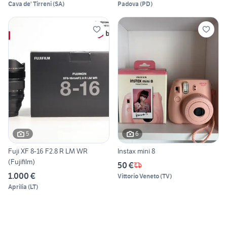
Cava de' Tirreni
(
SA
)
Padova
(
PD
)
5
6
Fuji XF 8-16 F2.8 R LM WR
Instax mini 8
(Fujifilm)
50 €
1.000 €
Vittorio Veneto
(
TV
)
Aprilia
(
LT
)