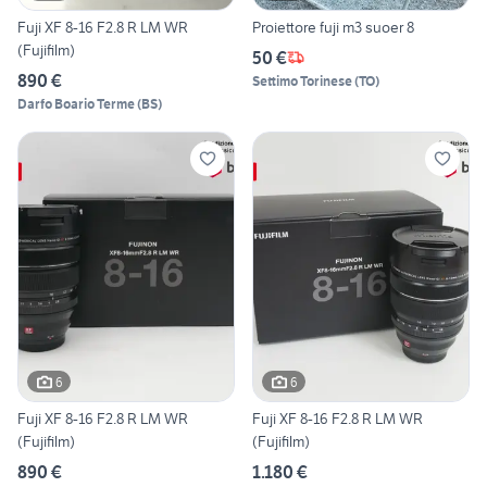
Fuji XF 8-16 F2.8 R LM WR
Proiettore fuji m3 suoer 8
(Fujifilm)
50 €
890 €
Settimo Torinese
(
TO
)
Darfo Boario Terme
(
BS
)
6
6
Fuji XF 8-16 F2.8 R LM WR
Fuji XF 8-16 F2.8 R LM WR
(Fujifilm)
(Fujifilm)
890 €
1.180 €