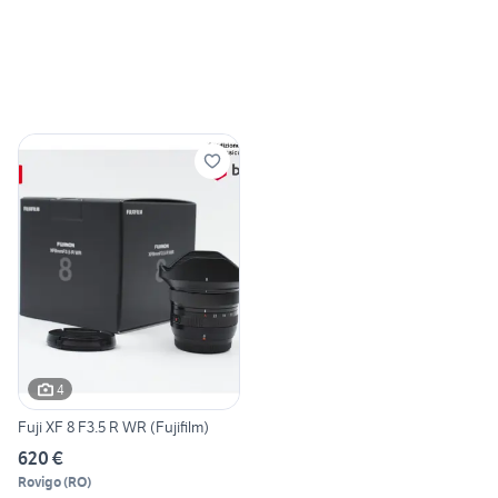
4
Fuji XF 8 F3.5 R WR (Fujifilm)
620 €
Rovigo
(
RO
)