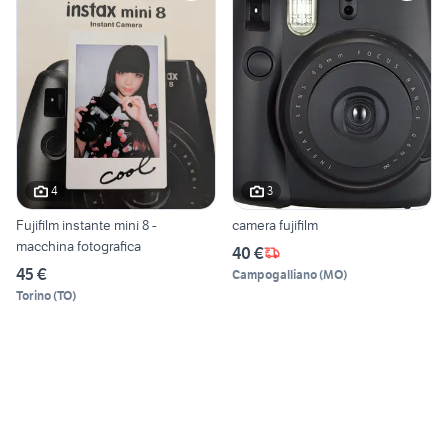
4
3
Fujifilm instante mini 8 -
camera fujifilm
macchina fotografica
40 €
45 €
Campogalliano
(
MO
)
Torino
(
TO
)