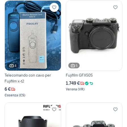
4
5
Telecomando con cavo per
Fujifilm GFX50S
Fujifilm x-t2
1.749 €
6 €
Verona
(
VR
)
Cosenza
(
CS
)