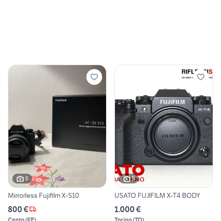
6
9
Mirrorless Fujifilm X-S10
USATO FUJIFILM X-T4 BODY
800 €
1.000 €
Cento
(
FE
)
Torino
(
TO
)