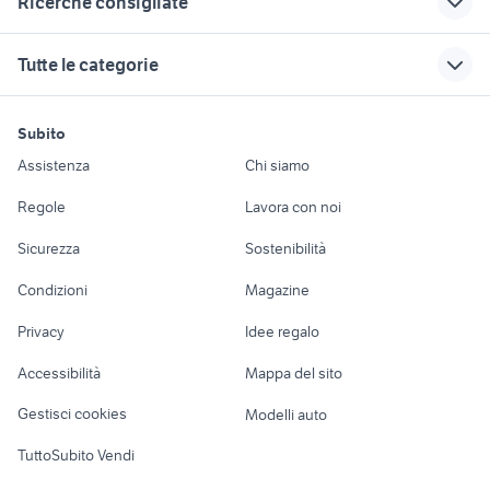
Ricerche consigliate
fotocamera fujifilm
canomatic
nikon 300mm f2.8
macchine fotografiche sestri
fujifilm xe1
fotocamera per
yashica fx d quartz
fotografia Trieste provincia
Tutte le categorie
levante
astrofotografia
obiettivo canon 18
olympus 100-400
nikon sb 800
binocolo
55 is
rolleiflex
usato
motori
immobili
lavoro e servizi
canon g7 mark ii
minolta dynax 500si
helios 44m-4
fotocamere impermeabili
sony a7s
Subito
Auto
Appartamenti
Offerte di lavoro
zenza bronica etrs
sigma 28-70
casio exilim prezzi
samsung nx1
5000 watt
Assistenza
Chi siamo
nikon p950 usata
ricoh gr ii
tamron 17-50 canon
Accessori Auto
Camere/Posti letto
Servizi
smartphone in regalo telefonia
hls audio
Regole
Lavora con noi
nikon d1
sony 24 70 2.8
amplificatore hifi audio video
samsung 40 pollici
Moto e Scooter
Ville singole e a
Candidati in cerca di
fotografia
Sicurezza
Sostenibilità
schiera
lavoro
fotocamere livorno
telescopio professionale
Accessori Moto
sigma 18-250 canon
testa treppiede
Condizioni
Magazine
Terreni e rustici
Attrezzature di
Nautica
lavoro
fotocamere sassari
fotocamere sassuolo
Privacy
Idee regalo
Garage e box
cavo usb fotocamera sony
Caravan e Camper
specchio macchina fotografica
Accessibilità
Mappa del sito
cyber-shot
Loft, mansarde e
Veicoli commerciali
altro
Gestisci cookies
Modelli auto
Case vacanza
TuttoSubito Vendi
Uffici e Locali