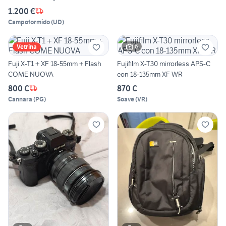
1.200 €
Campoformido
(
UD
)
6
Vetrina
Fuji X-T1 + XF 18-55mm + Flash
Fujifilm X-T30 mirrorless APS-C
COME NUOVA
con 18-135mm XF WR
800 €
870 €
Cannara
(
PG
)
Soave
(
VR
)