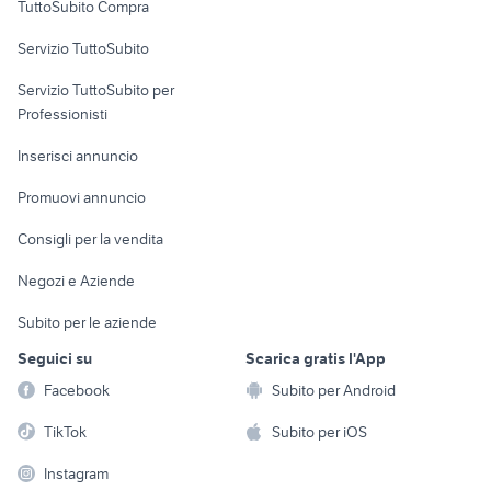
TuttoSubito Compra
commerciali
Servizio TuttoSubito
elettronica
per la casa e la
sports e hobby
Servizio TuttoSubito per
persona
Informatica
Animali
Professionisti
Arredamento e
Console e
Accessori per
Casalinghi
Inserisci annuncio
Videogiochi
animali
Elettrodomestici
Promuovi annuncio
Audio/Video
Musica e Film
Giardino e Fai da te
Consigli per la vendita
Fotografia
Libri e Riviste
Abbigliamento e
Negozi e Aziende
Telefonia
Strumenti Musicali
Accessori
Subito per le aziende
Sports
Tutto per i bambini
Seguici su
Scarica gratis l'App
Biciclette
Facebook
Subito per Android
Collezionismo
TikTok
Subito per iOS
Instagram