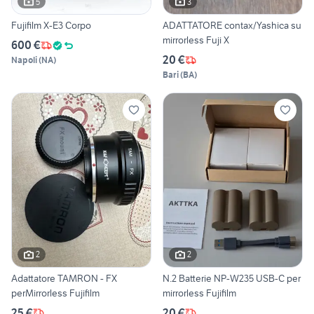
5
3
Fujifilm X-E3 Corpo
ADATTATORE contax/Yashica su
mirrorless Fuji X
600 €
20 €
Napoli
(
NA
)
Bari
(
BA
)
2
2
Adattatore TAMRON - FX
N.2 Batterie NP-W235 USB-C per
perMirrorless Fujifilm
mirrorless Fujifilm
25 €
20 €