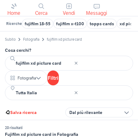
Home
Cerca
Vendi
Messaggi
fujifilm 18-55
fujifilm x-t100
topps cards
xd pictur
Ricerche
Subito
Fotografia
fujifilm xd picture card
Cosa cerchi?
Filtri
Fotografia
Salva ricerca
Dal più rilevante
20 risultati
Fujifilm xd picture card in Fotografia