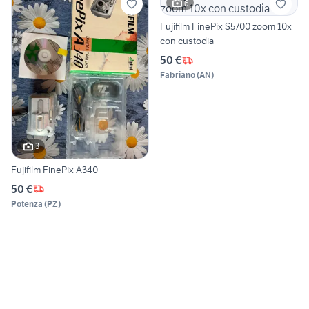
6
Fujifilm FinePix S5700 zoom 10x
con custodia
50 €
Fabriano
(
AN
)
3
Fujifilm FinePix A340
50 €
Potenza
(
PZ
)