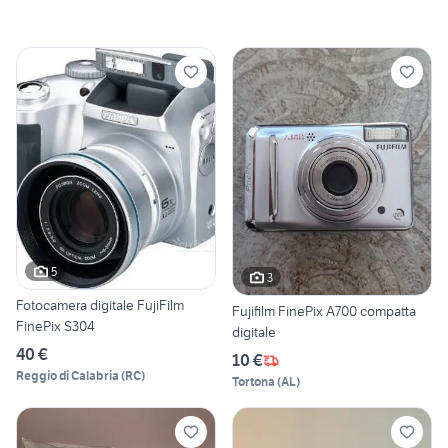
5
3
Fotocamera digitale FujiFilm
Fujifilm FinePix A700 compatta
FinePix S304
digitale
40 €
10 €
Reggio di Calabria
(
RC
)
Tortona
(
AL
)