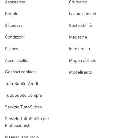
ottiche vintage
madignano
Assistenza
Chi siamo
caccia
sony 24 70 2.8
Accessori Auto
Camere/Posti letto
Servizi
autoradio alpine
cam tv sat usata
nikon coolpix p900
Regole
Lavora con noi
fotografia
diffusori audio video Puglia
eco colt
Moto e Scooter
Ville singole e a
Candidati in cerca di
olympus 100-400
sigma 28-70
Sicurezza
Sostenibilità
schiera
lavoro
usato
jbl 4315
reflex per principianti
Accessori Moto
dji 4 drone
a7r ii
filtri
Condizioni
Magazine
Terreni e rustici
Attrezzature di
Nautica
lavoro
fotocamera nikon d90
sigma 18-200 canon
Privacy
Idee regalo
Garage e box
macchine fotografiche crema
staffa per fotocamera subacquea
Caravan e Camper
Accessibilità
Mappa del sito
Loft, mansarde e
Veicoli commerciali
altro
Gestisci cookies
Modelli auto
Case vacanza
TuttoSubito Vendi
Uffici e Locali
TuttoSubito Compra
commerciali
Servizio TuttoSubito
elettronica
per la casa e la
sports e hobby
Servizio TuttoSubito per
persona
Informatica
Animali
Professionisti
Arredamento e
Console e
Accessori per
Casalinghi
Inserisci annuncio