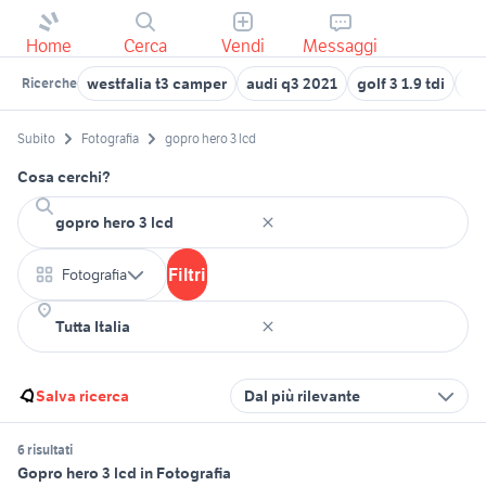
Home
Cerca
Vendi
Messaggi
westfalia t3 camper
audi q3 2021
golf 3 1.9 tdi
reg
Ricerche
Subito
Fotografia
gopro hero 3 lcd
Cosa cerchi?
Filtri
Fotografia
Salva ricerca
Dal più rilevante
6 risultati
Gopro hero 3 lcd in Fotografia