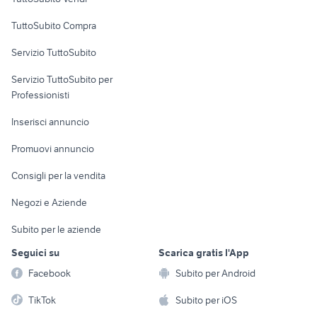
Uffici e Locali
TuttoSubito Compra
commerciali
Servizio TuttoSubito
elettronica
per la casa e la
sports e hobby
Servizio TuttoSubito per
persona
Informatica
Animali
Professionisti
Arredamento e
Console e
Accessori per
Casalinghi
Inserisci annuncio
Videogiochi
animali
Elettrodomestici
Promuovi annuncio
Audio/Video
Musica e Film
Giardino e Fai da te
Consigli per la vendita
Fotografia
Libri e Riviste
Abbigliamento e
Negozi e Aziende
Telefonia
Strumenti Musicali
Accessori
Subito per le aziende
Sports
Tutto per i bambini
Seguici su
Scarica gratis l'App
Biciclette
Facebook
Subito per Android
Collezionismo
TikTok
Subito per iOS