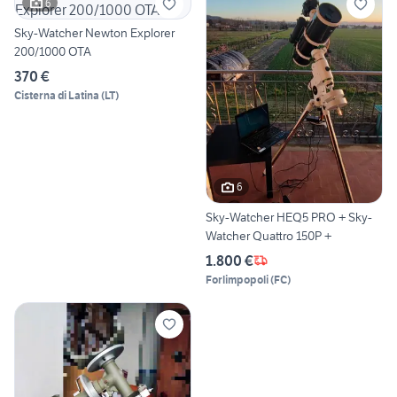
6
Sky-Watcher Newton Explorer
200/1000 OTA
370 €
Cisterna di Latina
(
LT
)
6
Sky-Watcher HEQ5 PRO + Sky-
Watcher Quattro 150P +
1.800 €
Forlimpopoli
(
FC
)