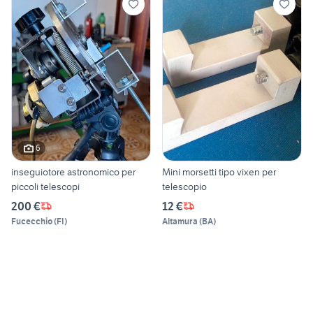
6
inseguiotore astronomico per
Mini morsetti tipo vixen per
piccoli telescopi
telescopio
200 €
12 €
Fucecchio
(
FI
)
Altamura
(
BA
)