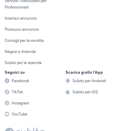
Servizio TuttoSubito per
persona
Informatica
Animali
Professionisti
Arredamento e
Console e
Accessori per
Casalinghi
Inserisci annuncio
Videogiochi
animali
Elettrodomestici
Promuovi annuncio
Audio/Video
Musica e Film
Giardino e Fai da te
Consigli per la vendita
Fotografia
Libri e Riviste
Abbigliamento e
Negozi e Aziende
Telefonia
Strumenti Musicali
Accessori
Subito per le aziende
Sports
Tutto per i bambini
Seguici su
Scarica gratis l'App
Biciclette
Facebook
Subito per Android
Collezionismo
TikTok
Subito per iOS
Instagram
YouTube