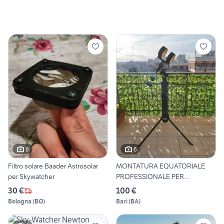
6
6
Filtro solare Baader Astrosolar
MONTATURA EQUATORIALE
per Skywatcher
PROFESSIONALE PER
ASTRONOMIA
30 €
100 €
Bologna
(
BO
)
Bari
(
BA
)