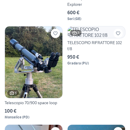
Explorer
600 €
Sori
(
GE
)
3
TELESCOPIO RIFRATTORE 102
f/8
950 €
Gradara
(
PU
)
6
Telescopio 70/900 space loop
100 €
Monselice
(
PD
)