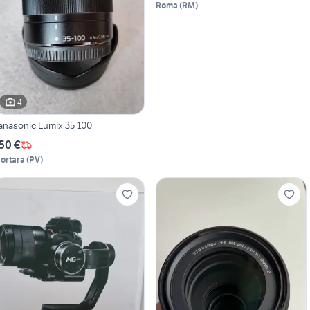
Roma
(
RM
)
4
anasonic Lumix 35 100
50 €
ortara
(
PV
)