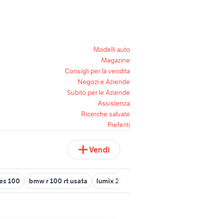
Modelli auto
Magazine
Consigli per la vendita
Negozi e Aziende
Subito per le Aziende
Assistenza
Ricerche salvate
Preferiti
Vendi
es 100
bmw r 100 rt usata
lumix 20mm 1.7
capannone 100 mq