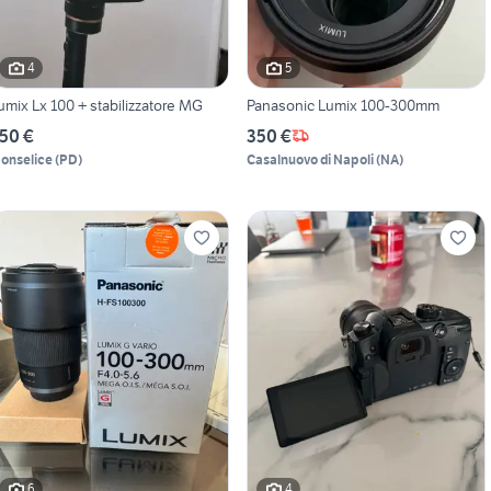
4
5
umix Lx 100 + stabilizzatore MG
Panasonic Lumix 100-300mm
50 €
350 €
onselice
(
PD
)
Casalnuovo di Napoli
(
NA
)
6
4