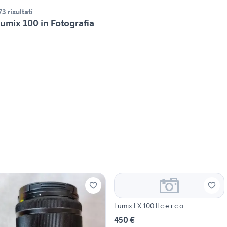
73 risultati
umix 100 in Fotografia
Lumix LX 100 II c e r c o
450 €