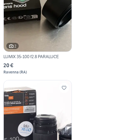
2
LUMIX 35-100 f2.8 PARALUCE
20 €
Ravenna
(
RA
)