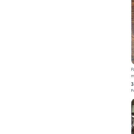
P
m
3
F