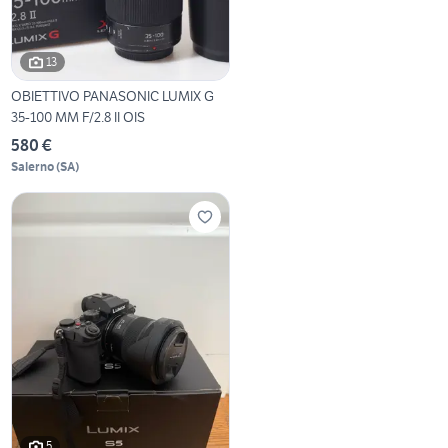
13
OBIETTIVO PANASONIC LUMIX G
35-100 MM F/2.8 II OIS
580 €
Salerno
(
SA
)
5