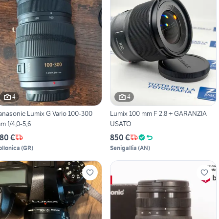
4
4
anasonic Lumix G Vario 100-300
Lumix 100 mm F 2.8 + GARANZIA
m f/4,0-5,6
USATO
80 €
850 €
ollonica
(
GR
)
Senigallia
(
AN
)