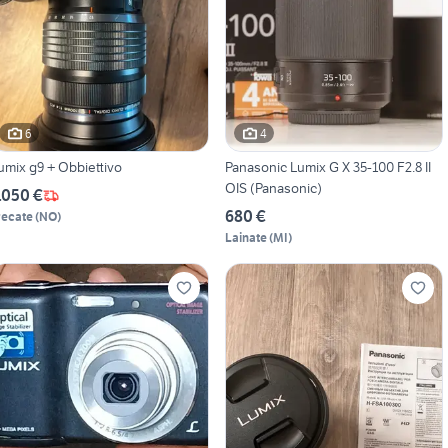
6
4
umix g9 + Obbiettivo
Panasonic Lumix G X 35-100 F2.8 II
OIS (Panasonic)
.050 €
680 €
recate
(
NO
)
Lainate
(
MI
)