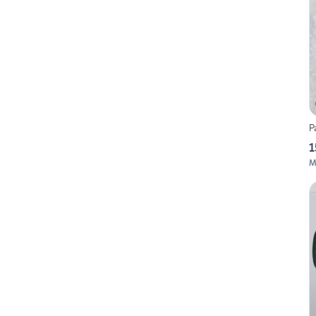
P
1
M