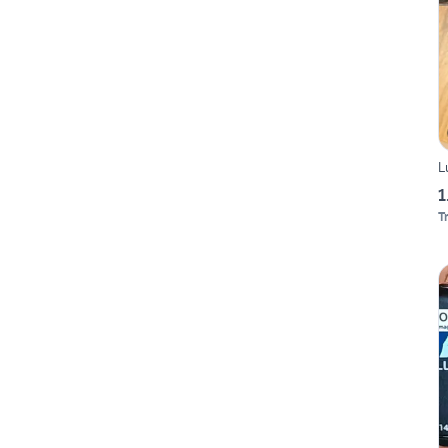
L
1
T