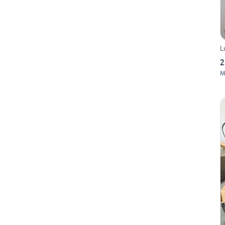
L
2
M