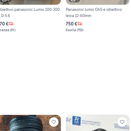
biettivo panasonic Lumix 100-300
Panasonic lumix Gh5 e obiettivo
4.0-5.6
leica 12-60mm
70 €
750 €
irenze
(
FI
)
Favria
(
TO
)