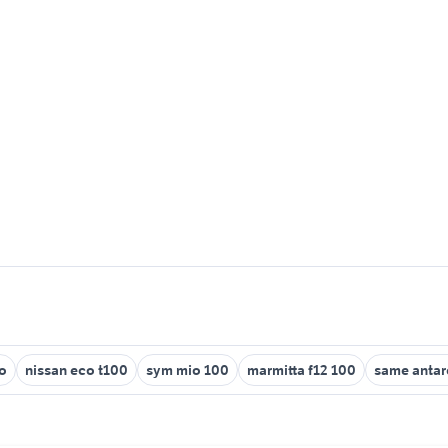
ro
nissan eco t100
sym mio 100
marmitta f12 100
same antar