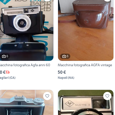
6
6
acchina fotografica Agfa anni 60
Macchina fotografica AGFA vintage
0 €
50 €
agliari
(
CA
)
Napoli
(
NA
)