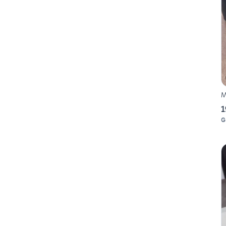
M
1
G