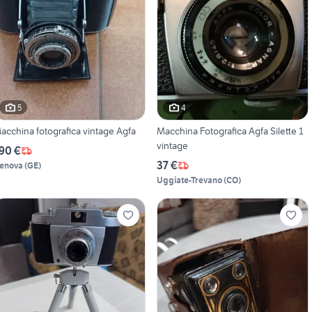
5
4
acchina fotografica vintage Agfa
Macchina Fotografica Agfa Silette 1
vintage
90 €
37 €
enova
(
GE
)
Uggiate-Trevano
(
CO
)