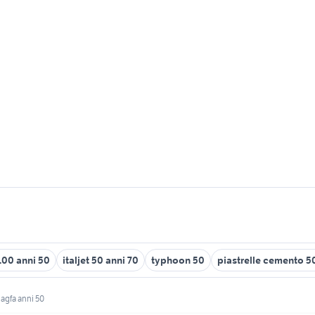
1100 anni 50
italjet 50 anni 70
typhoon 50
piastrelle cemento 
 agfa anni 50