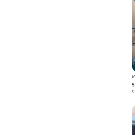
M
5
C