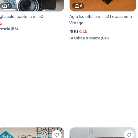
3
6
gfa color apoter anni 50
Agfa Isolette, anni '50 Fotocamera
Vintage
rescia
(
BS
)
400 €
Gradisca d'Isonzo
(
GO
)