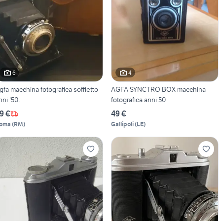
6
4
gfa macchina fotografica soffietto
AGFA SYNCTRO BOX macchina
nni '50.
fotografica anni 50
9 €
49 €
oma
(
RM
)
Gallipoli
(
LE
)