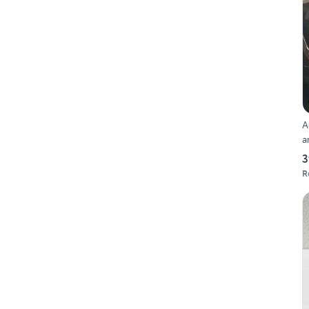
A
a
3
R