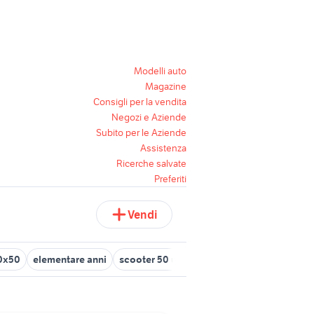
Modelli auto
Magazine
Consigli per la vendita
Negozi e Aziende
Subito per le Aziende
Assistenza
Ricerche salvate
Preferiti
Vendi
50x50
elementare anni
scooter 50 usati varese
husqvarna 50cc