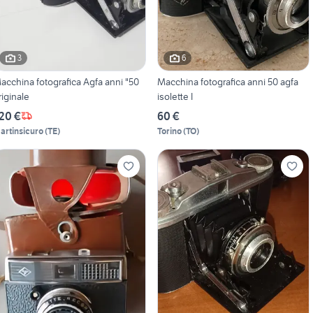
3
6
cchina fotografica Agfa anni "50
Macchina fotografica anni 50 agfa
riginale
isolette I
20 €
60 €
artinsicuro
(
TE
)
Torino
(
TO
)