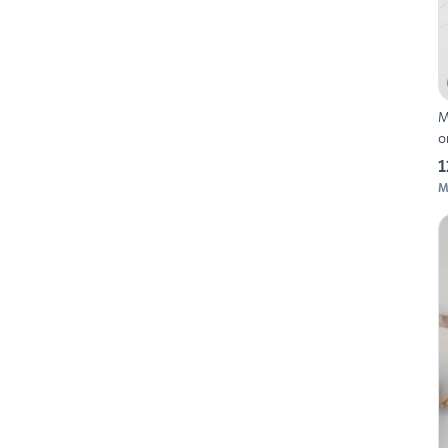
Ma
o
1
M