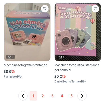
2
5
Macchina fotografia istantanea
Macchina fotografica istantanea
per bambini
30 €
30 €
Partinico
(
PA
)
Darfo Boario Terme
(
BS
)
1
2
3
4
5