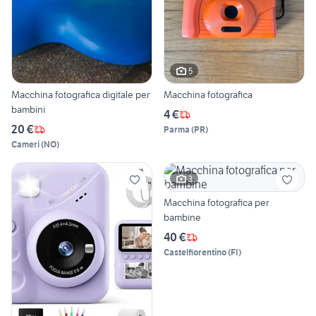
5
Macchina fotografica digitale per
Macchina fotografica
bambini
4 €
20 €
Parma
(
PR
)
Cameri
(
NO
)
3
Macchina fotografica per
bambine
40 €
Castelfiorentino
(
FI
)