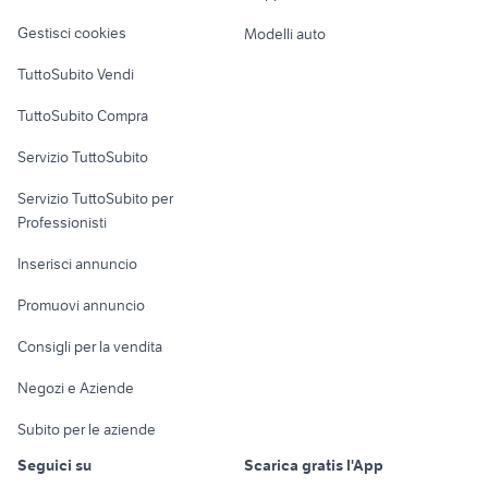
Veicoli commerciali
altro
macchine
Gestisci cookies
Modelli auto
fotografiche
Case vacanza
pontoglio
TuttoSubito Vendi
Uffici e Locali
TuttoSubito Compra
commerciali
Servizio TuttoSubito
elettronica
per la casa e la
sports e hobby
Servizio TuttoSubito per
persona
Informatica
Animali
Professionisti
Arredamento e
Console e
Accessori per
Casalinghi
Inserisci annuncio
Videogiochi
animali
Elettrodomestici
Promuovi annuncio
Audio/Video
Musica e Film
Giardino e Fai da te
Consigli per la vendita
Fotografia
Libri e Riviste
Abbigliamento e
Negozi e Aziende
Telefonia
Strumenti Musicali
Accessori
Subito per le aziende
Sports
Tutto per i bambini
Seguici su
Scarica gratis l'App
Biciclette