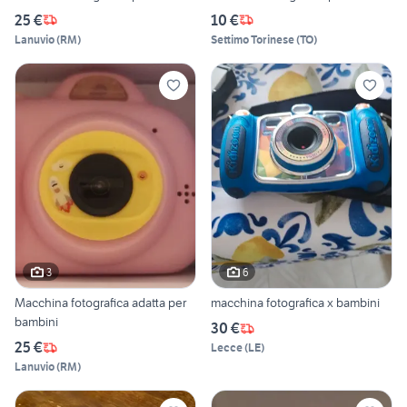
25 €
10 €
Lanuvio
(
RM
)
Settimo Torinese
(
TO
)
3
6
Macchina fotografica adatta per
macchina fotografica x bambini
bambini
30 €
25 €
Lecce
(
LE
)
Lanuvio
(
RM
)