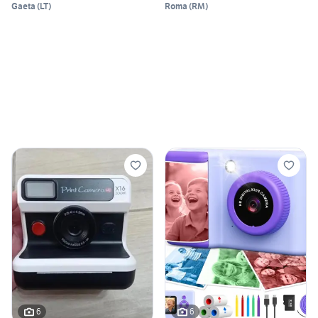
Gaeta
(
LT
)
Roma
(
RM
)
6
6