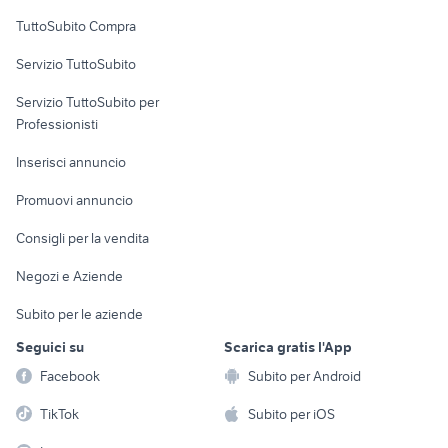
Uffici e Locali
TuttoSubito Compra
commerciali
Servizio TuttoSubito
elettronica
per la casa e la
sports e hobby
Servizio TuttoSubito per
persona
Informatica
Animali
Professionisti
Arredamento e
Console e
Accessori per
Casalinghi
Inserisci annuncio
Videogiochi
animali
Elettrodomestici
Promuovi annuncio
Audio/Video
Musica e Film
Giardino e Fai da te
Consigli per la vendita
Fotografia
Libri e Riviste
Abbigliamento e
Negozi e Aziende
Telefonia
Strumenti Musicali
Accessori
Subito per le aziende
Sports
Tutto per i bambini
Seguici su
Scarica gratis l'App
Biciclette
Facebook
Subito per Android
Collezionismo
TikTok
Subito per iOS