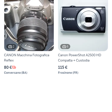
2
6
CANON Macchina Fotografica
Canon PowerShot A2500 HD
Reflex
Compatta + Custodia
80 €
115 €
Conversano
(
BA
)
Frosinone
(
FR
)