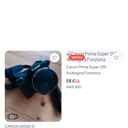
Vetrina
Canon Prima Super 105 -
Analogica Funziona
58 €
Forli'
(
FC
)
5
CANON SX500 IS