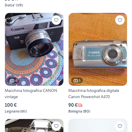
Dolce'
(
VR
)
4
5
Macchina fotografica CANON
Macchina fotografica digitale
vintage
Canon Powershot A470
100 €
90 €
Legnano
(
MI
)
Bologna
(
BO
)