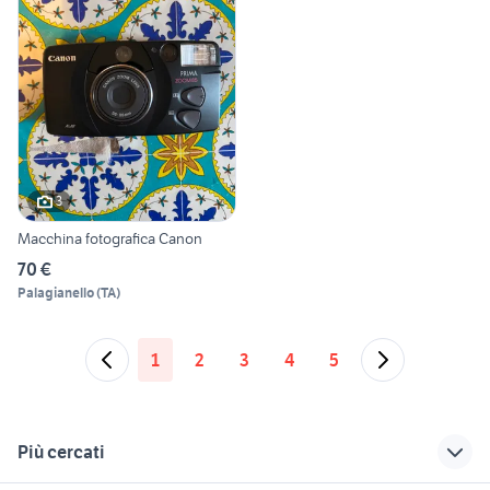
3
Macchina fotografica Canon
70 €
Palagianello
(
TA
)
1
2
3
4
5
Più cercati