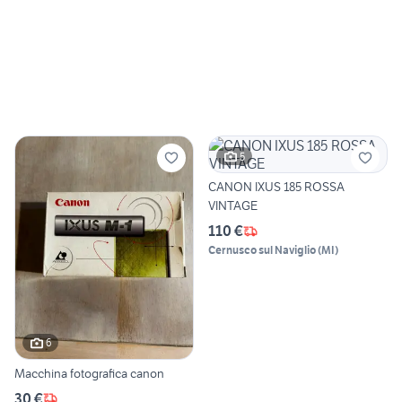
5
CANON IXUS 185 ROSSA
VINTAGE
110 €
Cernusco sul Naviglio
(
MI
)
6
Macchina fotografica canon
30 €