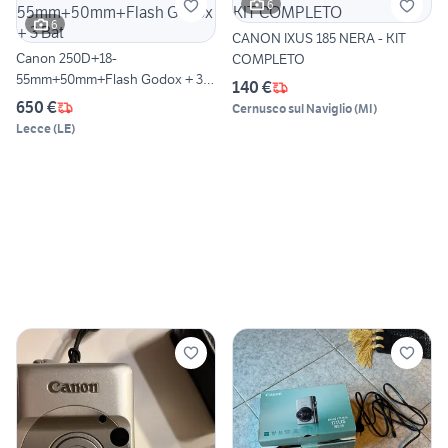
6
6
CANON IXUS 185 NERA - KIT
Canon 250D+18-
COMPLETO
55mm+50mm+Flash Godox + 3
140 €
Bat
650 €
Cernusco sul Naviglio
(
MI
)
Lecce
(
LE
)