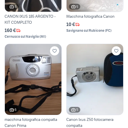
6
5
CANON IXUS 185 ARGENTO -
Macchina fotografica Canon
KIT COMPLETO
10 €
160 €
Savignano sul Rubicone
(
FC
)
Cernusco sul Naviglio
(
MI
)
6
5
macchina fotografica compatta
Canon Ixus Z50 fotocamera
Canon Prima
compatta