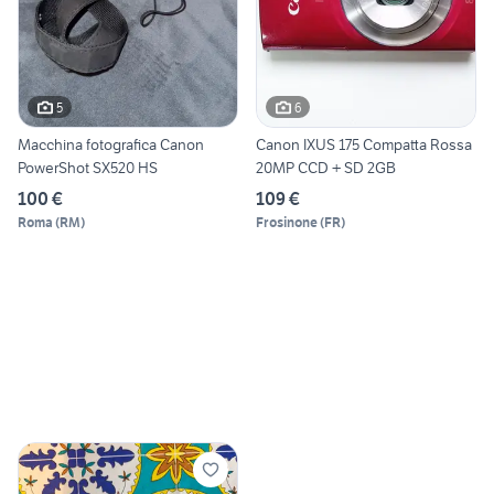
5
6
Macchina fotografica Canon
Canon IXUS 175 Compatta Rossa
PowerShot SX520 HS
20MP CCD + SD 2GB
100 €
109 €
Roma
(
RM
)
Frosinone
(
FR
)