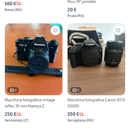
Riva 35" portatile
160 €
20 €
Roma
(
RM
)
Prato
(
PO
)
6
5
Macchina fotografica vintage
Macchina fotografica Canon EOS
reflex 35 mm Mamiya Z
2000D
250 €
350 €
Sermoneta
(
LT
)
Servigliano
(
FM
)