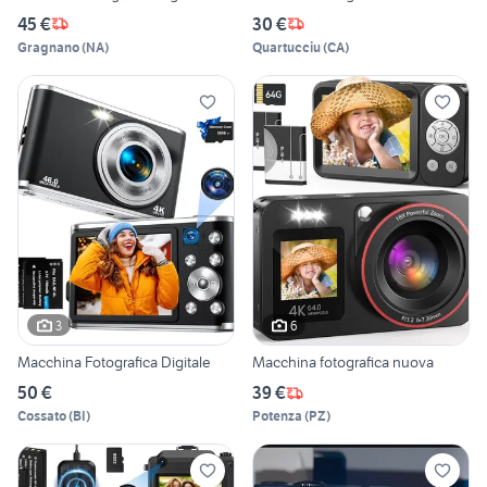
45 €
30 €
Gragnano
(
NA
)
Quartucciu
(
CA
)
3
6
Macchina Fotografica Digitale
Macchina fotografica nuova
50 €
39 €
Cossato
(
BI
)
Potenza
(
PZ
)