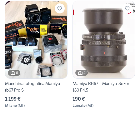
6
4
Macchina fotografica Mamiya
Mamiya RB67 | Mamiya-Sekor
rb67 Pro S
180 F4.5
1.199 €
190 €
Milano
(
MI
)
Lainate
(
MI
)