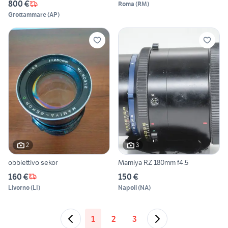
800 €
Roma
(
RM
)
Grottammare
(
AP
)
2
3
obbiettivo sekor
Mamiya RZ 180mm f4.5
160 €
150 €
Livorno
(
LI
)
Napoli
(
NA
)
1
2
3