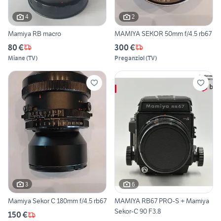
4
2
Mamiya RB macro
MAMIYA SEKOR 50mm f/4.5 rb67
80 €
300 €
Miane
(
TV
)
Preganziol
(
TV
)
3
6
Mamiya Sekor C 180mm f/4.5 rb67
MAMIYA RB67 PRO-S + Mamiya
Sekor-C 90 F3.8
150 €