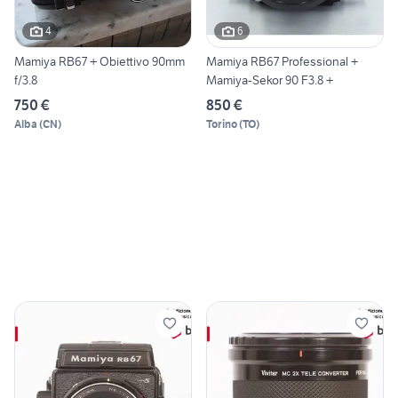
4
6
Mamiya RB67 + Obiettivo 90mm
Mamiya RB67 Professional +
f/3.8
Mamiya-Sekor 90 F3.8 +
750 €
850 €
Alba
(
CN
)
Torino
(
TO
)