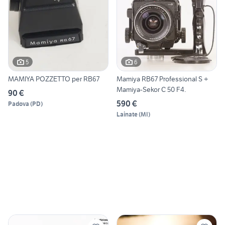
5
6
MAMIYA POZZETTO per RB67
Mamiya RB67 Professional S +
Mamiya-Sekor C 50 F4.
90 €
590 €
Padova
(
PD
)
Lainate
(
MI
)