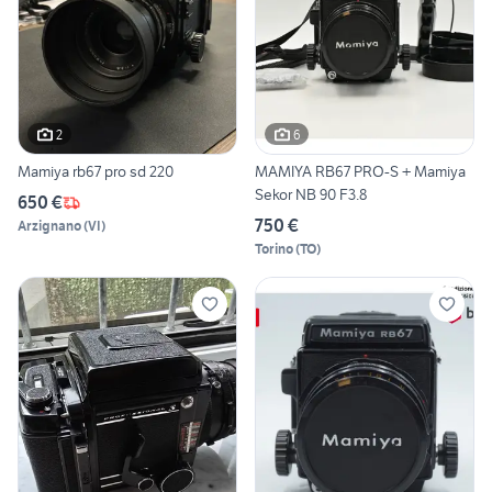
2
6
Mamiya rb67 pro sd 220
MAMIYA RB67 PRO-S + Mamiya
Sekor NB 90 F3.8
650 €
750 €
Arzignano
(
VI
)
Torino
(
TO
)