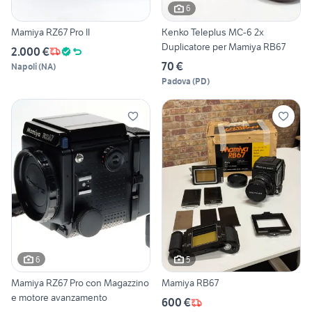
6
Mamiya RZ67 Pro II
Kenko Teleplus MC-6 2x
Duplicatore per Mamiya RB67
2.000 €
70 €
Napoli
(
NA
)
Padova
(
PD
)
6
5
Mamiya RZ67 Pro con Magazzino
Mamiya RB67
e motore avanzamento
600 €