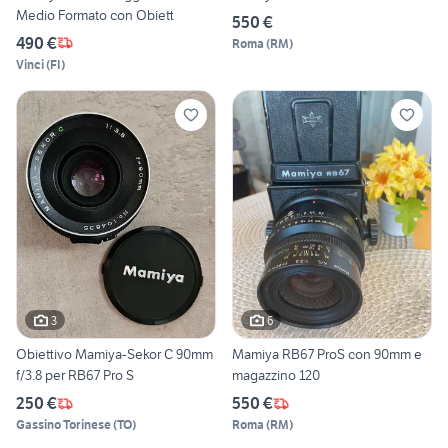
Medio Formato con Obiett
550 €
490 €
Roma
(
RM
)
Vinci
(
FI
)
3
6
Obiettivo Mamiya-Sekor C 90mm
Mamiya RB67 ProS con 90mm e
f/3.8 per RB67 Pro S
magazzino 120
250 €
550 €
Gassino Torinese
(
TO
)
Roma
(
RM
)