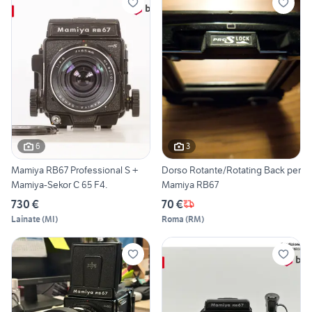
6
3
Mamiya RB67 Professional S +
Dorso Rotante/Rotating Back per
Mamiya-Sekor C 65 F4.
Mamiya RB67
730 €
70 €
Lainate
(
MI
)
Roma
(
RM
)