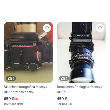
6
5
Macchina fotografica Mamiya
fotocamera Analogica, Mamiya
RB67 professionalS
RB67
650 €
450 €
Cremona
(
CR
)
Torino
(
TO
)