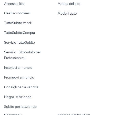
Accessibilità
Mappa del sito
Loft, mansarde e
Veicoli commerciali
altro
Gestisci cookies
Modelli auto
Case vacanza
TuttoSubito Vendi
Uffici e Locali
TuttoSubito Compra
commerciali
Servizio TuttoSubito
elettronica
per la casa e la
sports e hobby
Servizio TuttoSubito per
persona
Informatica
Animali
Professionisti
Arredamento e
Console e
Accessori per
Casalinghi
Inserisci annuncio
Videogiochi
animali
Elettrodomestici
Promuovi annuncio
Audio/Video
Musica e Film
Giardino e Fai da te
Consigli per la vendita
Fotografia
Libri e Riviste
Abbigliamento e
Negozi e Aziende
Telefonia
Strumenti Musicali
Accessori
Subito per le aziende
Sports
Tutto per i bambini
Seguici su
Scarica gratis l'App