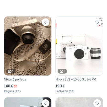
2
4
Nikon 1 perfetta
Nikon 1 V1 + 10-30 3.5 5.6 VR
140 €
190 €
Ragusa
(
RG
)
La Spezia
(
SP
)