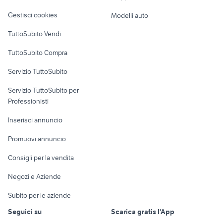
Veicoli commerciali
altro
Gestisci cookies
Modelli auto
Case vacanza
TuttoSubito Vendi
Uffici e Locali
TuttoSubito Compra
commerciali
Servizio TuttoSubito
elettronica
per la casa e la
sports e hobby
Servizio TuttoSubito per
persona
Informatica
Animali
Professionisti
Arredamento e
Console e
Accessori per
Casalinghi
Inserisci annuncio
Videogiochi
animali
Elettrodomestici
Promuovi annuncio
Audio/Video
Musica e Film
Giardino e Fai da te
Consigli per la vendita
Fotografia
Libri e Riviste
Abbigliamento e
Negozi e Aziende
Telefonia
Strumenti Musicali
Accessori
Subito per le aziende
Sports
Tutto per i bambini
Seguici su
Scarica gratis l'App
Biciclette