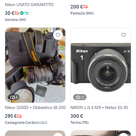
Nikon USATO GARANTITO
200 €
30 €
Pomezia
(
RM
)
Ancona
(
AN
)
4
11
Nikon 3200D + Obbiettivo 18-200
NIKON 1 J1 4.929 + Nikkor 10-30
295 €
300 €
Castagneto Carducci
(
LI
)
Torino
(
TO
)