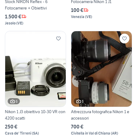
Stock NIKON Reflex - 6
Fotocamera Nikon 1 J1
Fotocamere + Obiettivi
100 €
1.500 €
Venezia
(
VE
)
Jesolo
(
VE
)
6
6
Nikon 1 J3 obiettivo 10-30 VR con
Attrezzzura fotografica Nikon 1 e
4200 scatti
accessori
250 €
700 €
Cava de' Tirreni
(
SA
)
Civitella in Val di Chiana
(
AR
)