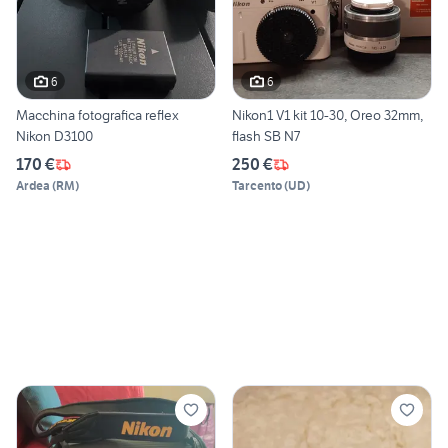
6
6
Macchina fotografica reflex
Nikon1 V1 kit 10-30, Oreo 32mm,
Nikon D3100
flash SB N7
170 €
250 €
Ardea
(
RM
)
Tarcento
(
UD
)