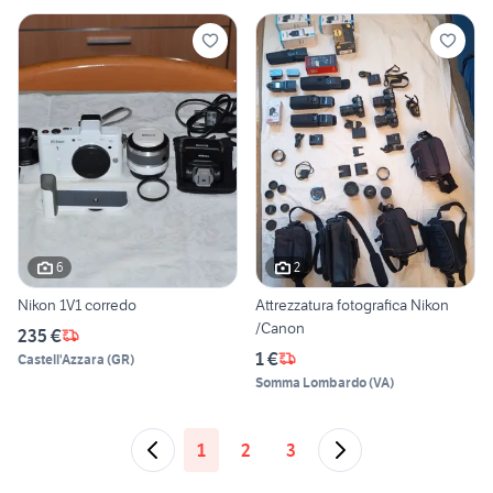
6
2
Nikon 1V1 corredo
Attrezzatura fotografica Nikon
/Canon
235 €
1 €
Castell'Azzara
(
GR
)
Somma Lombardo
(
VA
)
1
2
3