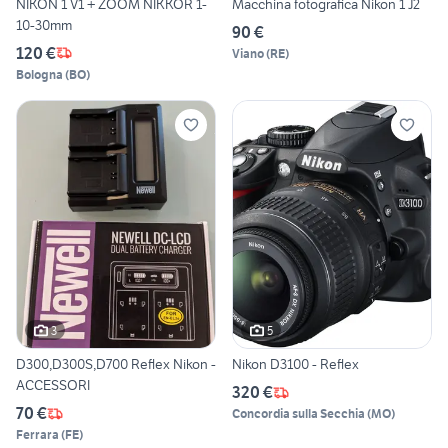
NIKON 1 V1 + ZOOM NIKKOR 1-
Macchina fotografica Nikon 1 J2
10-30mm
90 €
120 €
Viano
(
RE
)
Bologna
(
BO
)
3
5
D300,D300S,D700 Reflex Nikon -
Nikon D3100 - Reflex
ACCESSORI
320 €
70 €
Concordia sulla Secchia
(
MO
)
Ferrara
(
FE
)