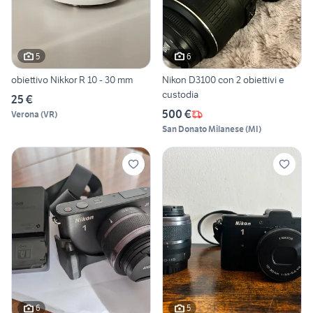
5
6
obiettivo Nikkor R 10 - 30 mm
Nikon D3100 con 2 obiettivi e
custodia
25 €
500 €
Verona
(
VR
)
San Donato Milanese
(
MI
)
6
5