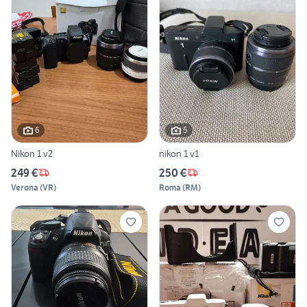
6
5
Nikon 1 v2
nikon 1 v1
249 €
250 €
Verona
(
VR
)
Roma
(
RM
)