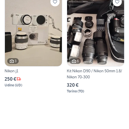
3
6
Nikon j1
Kit Nikon D90 / Nikon 50mm 1.8/
Nikon 70-300
250 €
320 €
Udine
(
UD
)
Torino
(
TO
)