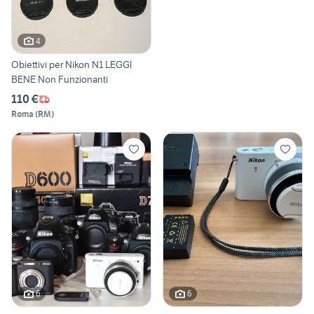
4
Obiettivi per Nikon N1 LEGGI
BENE Non Funzionanti
110 €
Roma
(
RM
)
6
6