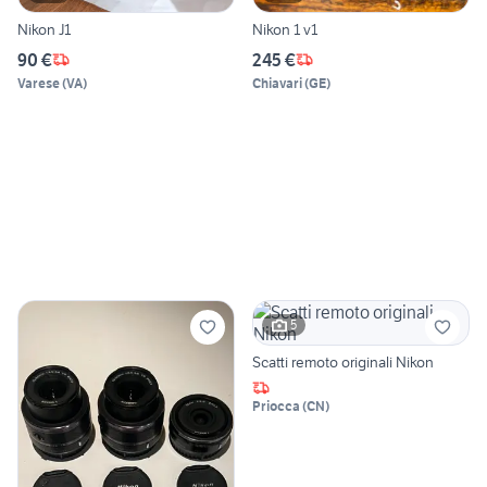
Nikon J1
Nikon 1 v1
90 €
245 €
Varese
(
VA
)
Chiavari
(
GE
)
5
Scatti remoto originali Nikon
Priocca
(
CN
)