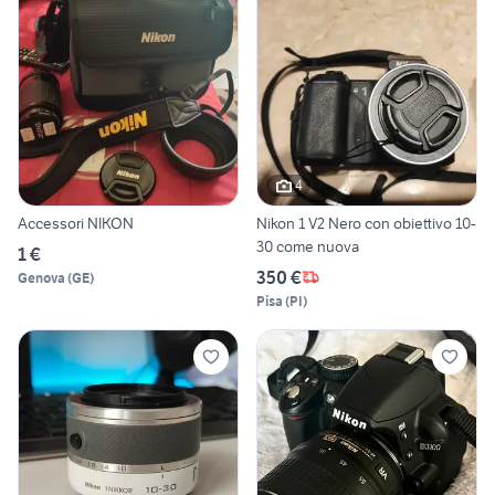
4
Accessori NIKON
Nikon 1 V2 Nero con obiettivo 10-
30 come nuova
1 €
350 €
Genova
(
GE
)
Pisa
(
PI
)