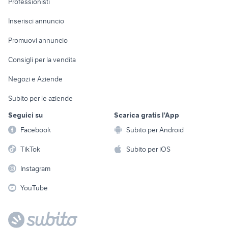
Professionisti
Arredamento e
Console e
Accessori per
Casalinghi
Inserisci annuncio
Videogiochi
animali
Elettrodomestici
Promuovi annuncio
Audio/Video
Musica e Film
Giardino e Fai da te
Consigli per la vendita
Fotografia
Libri e Riviste
Abbigliamento e
Negozi e Aziende
Telefonia
Strumenti Musicali
Accessori
Subito per le aziende
Sports
Tutto per i bambini
Seguici su
Scarica gratis l'App
Biciclette
Facebook
Subito per Android
Collezionismo
TikTok
Subito per iOS
Instagram
YouTube