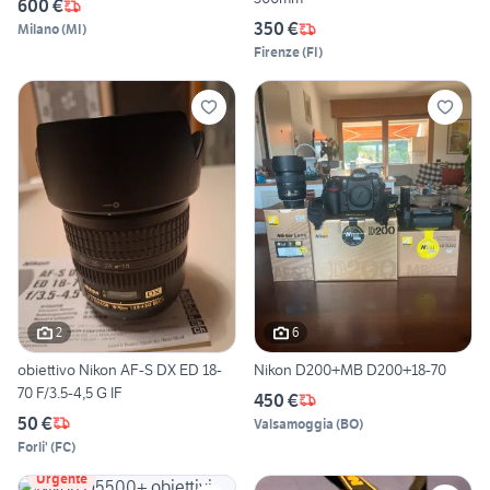
600 €
350 €
Milano
(
MI
)
Firenze
(
FI
)
2
6
obiettivo Nikon AF-S DX ED 18-
Nikon D200+MB D200+18-70
70 F/3.5-4,5 G IF
450 €
50 €
Valsamoggia
(
BO
)
Forli'
(
FC
)
Urgente