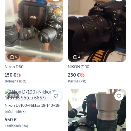
6
4
Nikon D60
NIKON 7100
150 €
250 €
Bologna
(
BO
)
Parma
(
PR
)
6
Nikon D7100+Nikkor 18-140+18-
55(ctr 6667)
550 €
Ladispoli
(
RM
)