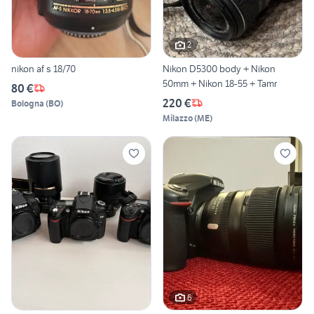
2
nikon af s 18/70
Nikon D5300 body + Nikon
50mm + Nikon 18-55 + Tamr
80 €
220 €
Bologna
(
BO
)
Milazzo
(
ME
)
6