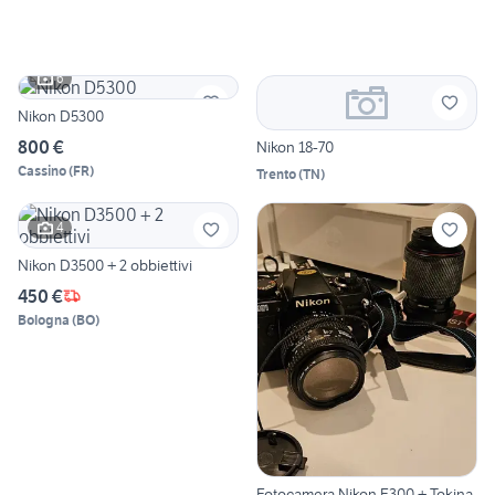
6
Nikon D5300
800 €
Nikon 18-70
Cassino
(
FR
)
Trento
(
TN
)
4
Nikon D3500 + 2 obbiettivi
450 €
Bologna
(
BO
)
Fotocamera Nikon F300 + Tokina