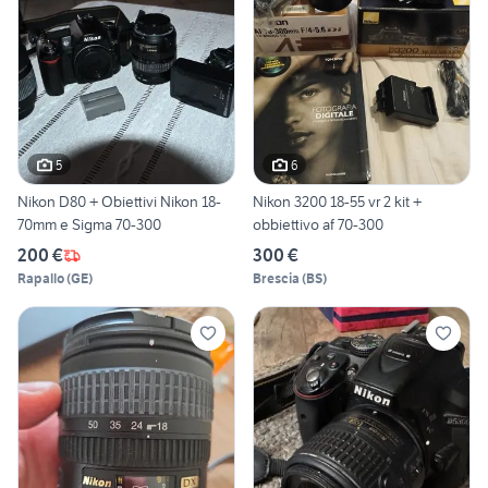
5
6
Nikon D80 + Obiettivi Nikon 18-
Nikon 3200 18-55 vr 2 kit +
70mm e Sigma 70-300
obbiettivo af 70-300
200 €
300 €
Rapallo
(
GE
)
Brescia
(
BS
)