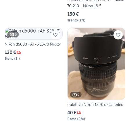
70-210 + Nikon 18-5
150 €
Trento
(
TN
)
6
Nikon d5000 +AF-S 18-70 Nikkor
120 €
Siena
(
SI
)
5
obiettivo Nikon 18 70 dx asferico
40 €
Roma
(
RM
)