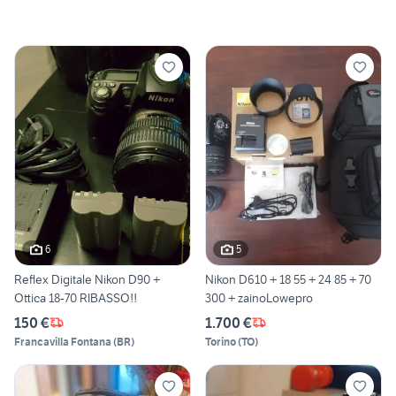
6
5
Reflex Digitale Nikon D90 +
Nikon D610 + 18 55 + 24 85 + 70
Ottica 18-70 RIBASSO!!
300 + zainoLowepro
150 €
1.700 €
Francavilla Fontana
(
BR
)
Torino
(
TO
)