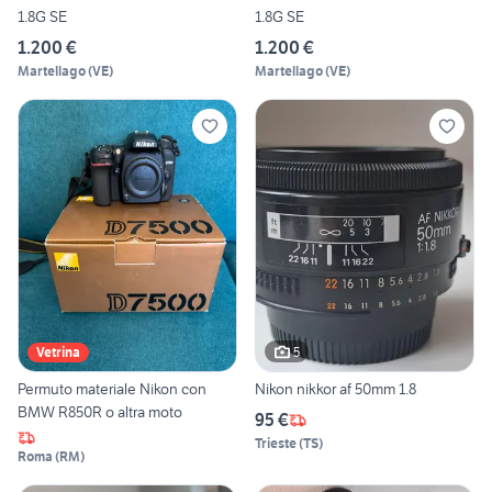
1.8G SE
1.8G SE
1.200 €
1.200 €
Martellago
(
VE
)
Martellago
(
VE
)
5
Vetrina
Permuto materiale Nikon con
Nikon nikkor af 50mm 1.8
BMW R850R o altra moto
95 €
Trieste
(
TS
)
Roma
(
RM
)