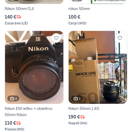
Nikon 50mm f1,4
nikon 50mm
140 €
100 €
Casarano
(
LE
)
Carpi
(
MO
)
4
2
Nikon EM reflex + obiettivo
Nikon 50mm 1.4G
50mm Nikon
190 €
110 €
Napoli
(
NA
)
Pisano
(
NO
)