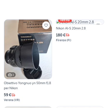
Vetrina
Nikon AI-S 20mm 2.8
180 €
Firenze
(
FI
)
3
Obiettivo Yongnuo yn 50mm f1.8
per Nikon
59 €
Verona
(
VR
)