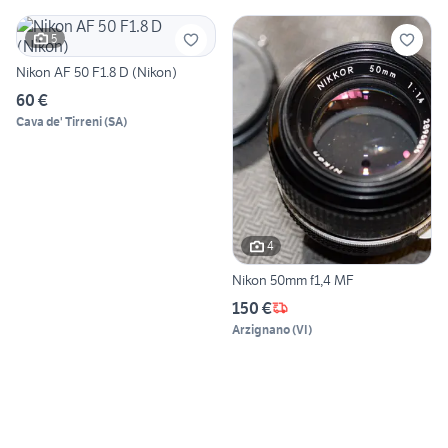
5
Nikon AF 50 F1.8 D (Nikon)
60 €
Cava de' Tirreni
(
SA
)
4
Nikon 50mm f1,4 MF
150 €
Arzignano
(
VI
)