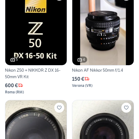
5
4
Nikon Z50 + NIKKOR Z DX 16-
Nikon AF Nikkor 50mm f/1.4
50mm VR Kit
150 €
600 €
Verona
(
VR
)
Roma
(
RM
)