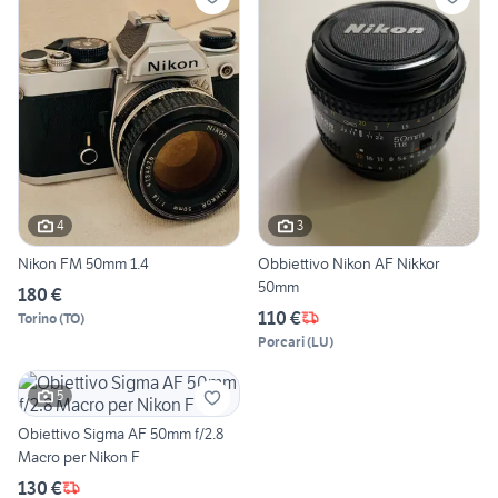
4
3
Nikon FM 50mm 1.4
Obbiettivo Nikon AF Nikkor
50mm
180 €
110 €
Torino
(
TO
)
Porcari
(
LU
)
5
Obiettivo Sigma AF 50mm f/2.8
Macro per Nikon F
130 €