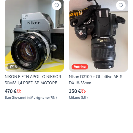
6
Vetrina
NIKON F FTN APOLLO NIKKOR
Nikon D3100 + Obiettivo AF-S
50MM 1,4 PREDISP. MOTORE
DX 18-55mm
470 €
250 €
San Giovanni in Marignano
(
RN
)
Milano
(
MI
)