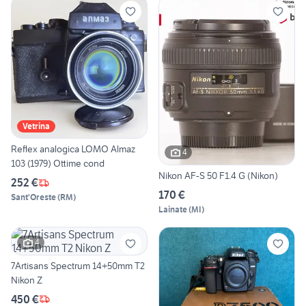
Vetrina
Reflex analogica LOMO Almaz
4
103 (1979) Ottime cond
Nikon AF-S 50 F1.4 G (Nikon)
252 €
170 €
Sant'Oreste
(
RM
)
Lainate
(
MI
)
4
7Artisans Spectrum 14+50mm T2
Nikon Z
450 €