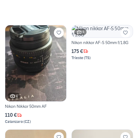
4
Nikon nikkor AF-S 50mm f/1.8G
175 €
Trieste
(
TS
)
4
Nikon Nikkor 50mm AF
110 €
Catanzaro
(
CZ
)