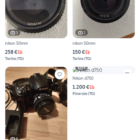
3
2
nikon 50mm
nikon 50mm
258 €
150 €
Torino
(
TO
)
Torino
(
TO
)
6
Nikon d750
1.200 €
Pinerolo
(
TO
)
6