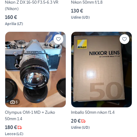
Nikon Z DX 16-50 F3.5-6.3 VR
Nikon 50mm f/1.8
(Nikon)
130 €
160 €
Udine
(
UD
)
Aprilia
(
LT
)
6
Olympus OM-1 MD + Zuiko
Imballo 50mm nikon f1.4
50mm 1.4
20 €
180 €
Udine
(
UD
)
Lecco
(
LC
)