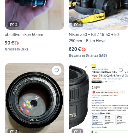
3
6
obiettivo nikon 50mm
Nikon Z50 + Kit Z 16-50 + 50-
250mm + Filtro Hoya
90 €
820 €
Grosseto
(
GR
)
Besana in Brianza
(
MB
)
3
3