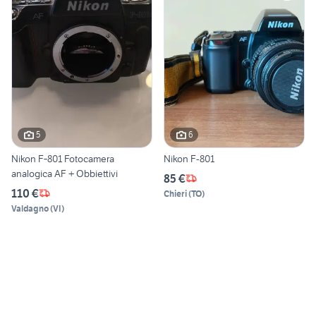
5
6
Nikon F‑801 Fotocamera
Nikon F-801
analogica AF + Obbiettivi
85 €
110 €
Chieri
(
TO
)
Valdagno
(
VI
)