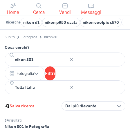
Home
Cerca
Vendi
Messaggi
nikon d1
nikon p950 usata
nikon coolpix s570
ni
Ricerche
Subito
Fotografia
nikon 801
Cosa cerchi?
Filtri
Fotografia
Salva ricerca
Dal più rilevante
54 risultati
Nikon 801 in Fotografia