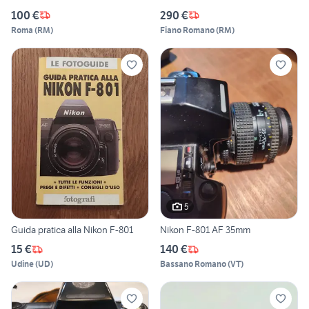
100 €
290 €
Roma
(
RM
)
Fiano Romano
(
RM
)
5
Guida pratica alla Nikon F-801
Nikon F-801 AF 35mm
15 €
140 €
Udine
(
UD
)
Bassano Romano
(
VT
)