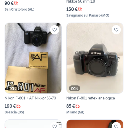
Nikkor 50 mm 1.8
90 €
150 €
San Cristoforo
(
AL
)
Savignano sul Panaro
(
MO
)
6
6
Nikon F-801 + AF Nikkor 35-70
Nikon F-801 reflex analogica
190 €
85 €
Brescia
(
BS
)
Milano
(
MI
)