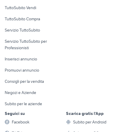
Case vacanza
TuttoSubito Vendi
Uffici e Locali
TuttoSubito Compra
commerciali
Servizio TuttoSubito
elettronica
per la casa e la
sports e hobby
Servizio TuttoSubito per
persona
Informatica
Animali
Professionisti
Arredamento e
Console e
Accessori per
Casalinghi
Inserisci annuncio
Videogiochi
animali
Elettrodomestici
Promuovi annuncio
Audio/Video
Musica e Film
Giardino e Fai da te
Consigli per la vendita
Fotografia
Libri e Riviste
Abbigliamento e
Negozi e Aziende
Telefonia
Strumenti Musicali
Accessori
Subito per le aziende
Sports
Tutto per i bambini
Seguici su
Scarica gratis l'App
Biciclette
Facebook
Subito per Android
Collezionismo