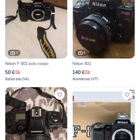
5
6
Nikon F-801 solo corpo
Nikon 801
50 €
140 €
Gallarate
(
VA
)
Monterosi
(
VT
)