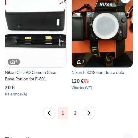
5
3
Nikon CF-39D Camera Case
Nikon F 801S con dorso data
Base Portion for F-801
120 €
20 €
Viterbo
(
VT
)
Palermo
(
PA
)
1
2