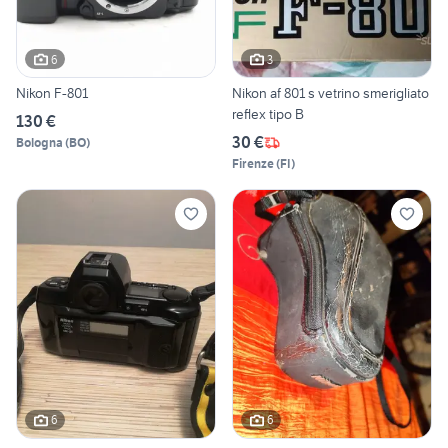
6
3
Nikon F-801
Nikon af 801 s vetrino smerigliato
reflex tipo B
130 €
30 €
Bologna
(
BO
)
Firenze
(
FI
)
6
6