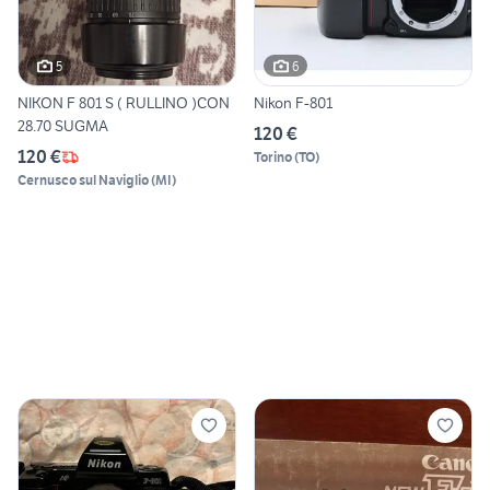
5
6
NIKON F 801 S ( RULLINO )CON
Nikon F-801
28.70 SUGMA
120 €
120 €
Torino
(
TO
)
Cernusco sul Naviglio
(
MI
)