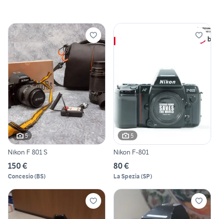
5
5
Nikon F 801 S
Nikon F-801
150 €
80 €
Concesio
(
BS
)
La Spezia
(
SP
)