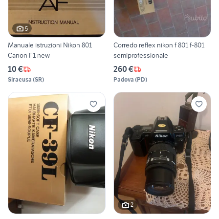
5
Manuale istruzioni Nikon 801
Corredo reflex nikon f 801 f-801
Canon F1 new
semiprofessionale
10 €
260 €
Siracusa
(
SR
)
Padova
(
PD
)
2