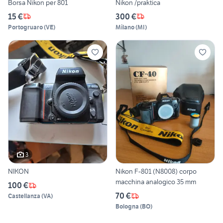
Borsa Nikon per 801
Nikon /praktica
15 €
300 €
Portogruaro
(
VE
)
Milano
(
MI
)
3
NIKON
Nikon F-801 (N8008) corpo
macchina analogico 35 mm
100 €
70 €
Castellanza
(
VA
)
Bologna
(
BO
)