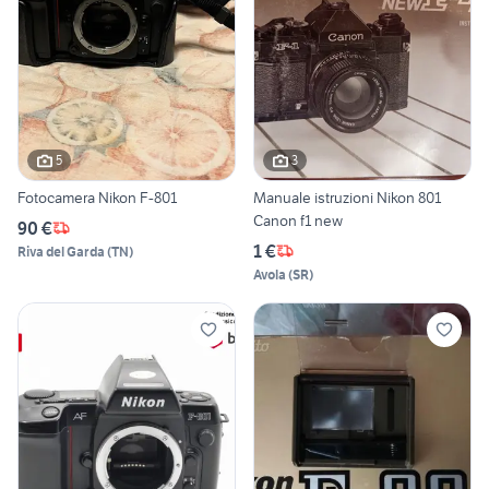
5
3
Fotocamera Nikon F-801
Manuale istruzioni Nikon 801
Canon f1 new
90 €
1 €
Riva del Garda
(
TN
)
Avola
(
SR
)