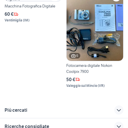
Macchina Fotografica Digitale
60 €
Ventimiglia
(
IM
)
6
Fotocamera digitale Nokon
Coolpix 7900
50 €
Valeggio sul Mincio
(
VR
)
Più cercati
Correlati
Richerche simili
Suggerimenti
Ricerche consigliate