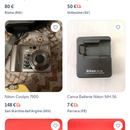
80 €
50 €
Roma
(
RM
)
Millesimo
(
SV
)
6
Nikon Coolpix 7900
Carica Batterie Nikon MH-56
148 €
7 €
San Martino dall'Argine
(
MN
)
Ferrara
(
FE
)