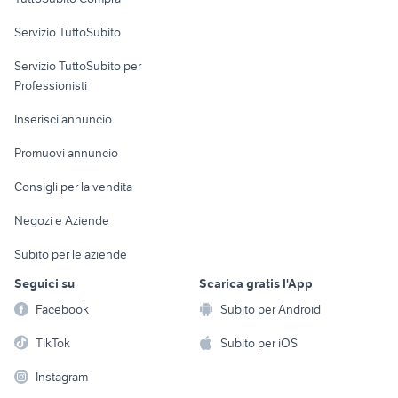
commerciali
Servizio TuttoSubito
elettronica
per la casa e la
sports e hobby
Servizio TuttoSubito per
persona
Informatica
Animali
Professionisti
Arredamento e
Console e
Accessori per
Casalinghi
Inserisci annuncio
Videogiochi
animali
Elettrodomestici
Promuovi annuncio
Audio/Video
Musica e Film
Giardino e Fai da te
Consigli per la vendita
Fotografia
Libri e Riviste
Abbigliamento e
Negozi e Aziende
Telefonia
Strumenti Musicali
Accessori
Subito per le aziende
Sports
Tutto per i bambini
Seguici su
Scarica gratis l'App
Biciclette
Facebook
Subito per Android
Collezionismo
TikTok
Subito per iOS
Instagram