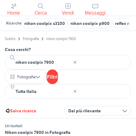
Home
Cerca
Vendi
Messaggi
nikon coolpix s3100
nikon coolpix p900
reflex nik
Ricerche
Subito
Fotografia
nikon coolpix 7900
Cosa cerchi?
Filtri
Fotografia
Salva ricerca
Dal più rilevante
14 risultati
Nikon coolpix 7900 in Fotografia