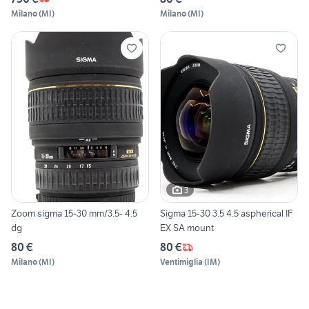
Milano
(
MI
)
Milano
(
MI
)
3
Zoom sigma 15-30 mm/3.5- 4.5
Sigma 15-30 3.5 4.5 aspherical IF
dg
EX SA mount
80 €
80 €
Milano
(
MI
)
Ventimiglia
(
IM
)