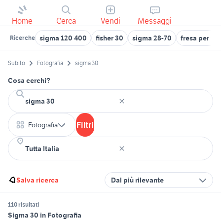
Home
Cerca
Vendi
Messaggi
sigma 120 400
fisher 30
sigma 28-70
fresa per tra
Ricerche
Subito
Fotografia
sigma 30
Cosa cerchi?
Filtri
Fotografia
Salva ricerca
Dal più rilevante
110 risultati
Sigma 30 in Fotografia