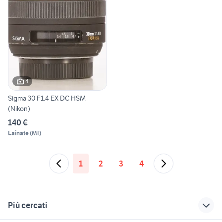
4
Sigma 30 F1.4 EX DC HSM
(Nikon)
140 €
Lainate
(
MI
)
1
2
3
4
Più cercati