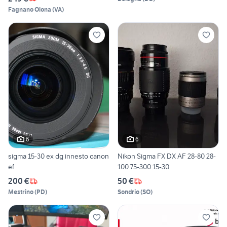
Fagnano Olona
(
VA
)
6
6
sigma 15-30 ex dg innesto canon
Nikon Sigma FX DX AF 28-80 28-
ef
100 75-300 15-30
200 €
50 €
Mestrino
(
PD
)
Sondrio
(
SO
)