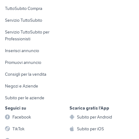
Uffici e Locali
TuttoSubito Compra
commerciali
Servizio TuttoSubito
elettronica
per la casa e la
sports e hobby
Servizio TuttoSubito per
persona
Informatica
Animali
Professionisti
Arredamento e
Console e
Accessori per
Casalinghi
Inserisci annuncio
Videogiochi
animali
Elettrodomestici
Promuovi annuncio
Audio/Video
Musica e Film
Giardino e Fai da te
Consigli per la vendita
Fotografia
Libri e Riviste
Abbigliamento e
Negozi e Aziende
Telefonia
Strumenti Musicali
Accessori
Subito per le aziende
Sports
Tutto per i bambini
Seguici su
Scarica gratis l'App
Biciclette
Facebook
Subito per Android
Collezionismo
TikTok
Subito per iOS