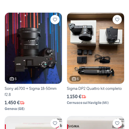
6
6
Sony a6700 + Sigma 18-50mm
Sigma DP2 Quattro kit completo
f2.8
1.150 €
1.450 €
Cernusco sul Naviglio
(
MI
)
Genova
(
GE
)