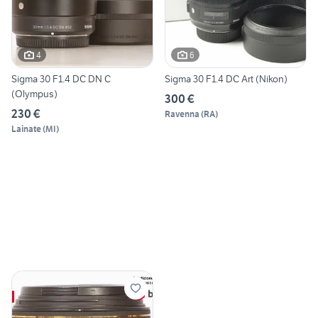
4
6
Sigma 30 F1.4 DC DN C
Sigma 30 F1.4 DC Art (Nikon)
(Olympus)
300 €
230 €
Ravenna
(
RA
)
Lainate
(
MI
)