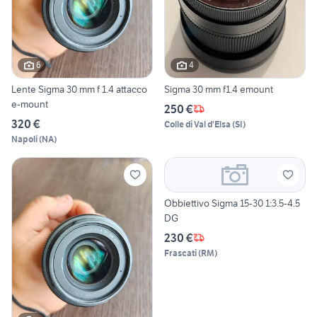
6
4
Lente Sigma 30 mm f 1.4 attacco
Sigma 30 mm f1.4 emount
e-mount
250 €
320 €
Colle di Val d'Elsa
(
SI
)
Napoli
(
NA
)
Obbiettivo Sigma 15-30 1:3.5-4.5
DG
230 €
Frascati
(
RM
)