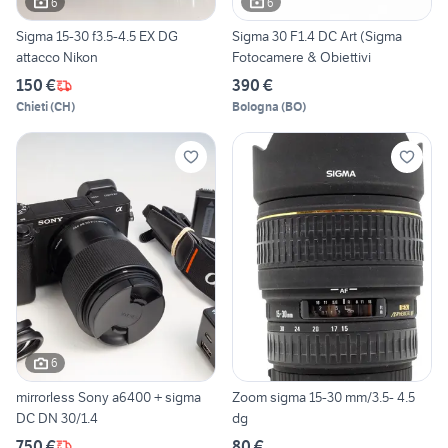
6
6
Sigma 15-30 f3.5-4.5 EX DG
Sigma 30 F1.4 DC Art (Sigma
attacco Nikon
Fotocamere & Obiettivi
150 €
390 €
Chieti
(
CH
)
Bologna
(
BO
)
6
mirrorless Sony a6400 + sigma
Zoom sigma 15-30 mm/3.5- 4.5
DC DN 30/1.4
dg
750 €
80 €