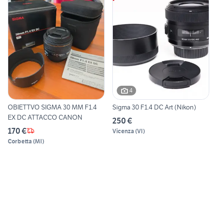
4
OBIETTVO SIGMA 30 MM F1.4
Sigma 30 F1.4 DC Art (Nikon)
EX DC ATTACCO CANON
250 €
170 €
Vicenza
(
VI
)
Corbetta
(
MI
)