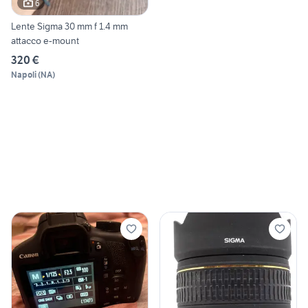
6
Lente Sigma 30 mm f 1.4 mm
attacco e-mount
320 €
Napoli
(
NA
)