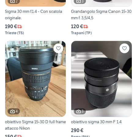
2
3
Sigma 30 mm f.1.4 - Con scatola
Grandangolo Sigma Canon 15-30
originale.
mm f. 3,5/4,5
190 €
120 €
Trieste
(
TS
)
Trapani
(
TP
)
4
3
obiettivo Sigma 15-30 D full frame
obiettivo sigma 30 mm F 1.4
attacco Nikon
290 €
150 €
Roma
(
RM
)