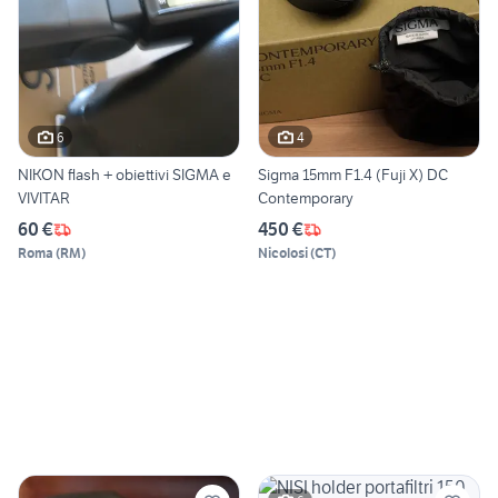
6
4
NIKON flash + obiettivi SIGMA e
Sigma 15mm F1.4 (Fuji X) DC
VIVITAR
Contemporary
60 €
450 €
Roma
(
RM
)
Nicolosi
(
CT
)