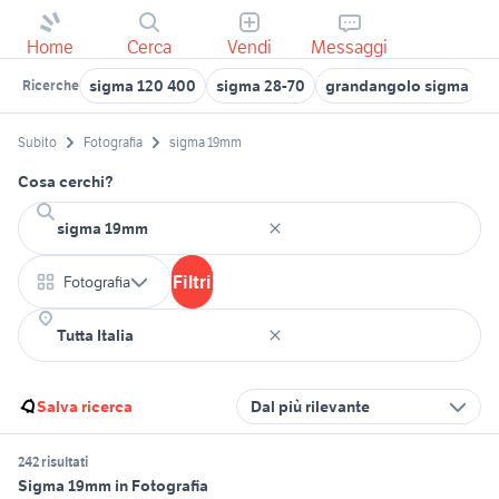
Home
Cerca
Vendi
Messaggi
sigma 120 400
sigma 28-70
grandangolo sigma
s
Ricerche
Subito
Fotografia
sigma 19mm
Cosa cerchi?
Filtri
Fotografia
Salva ricerca
Dal più rilevante
242 risultati
Sigma 19mm in Fotografia