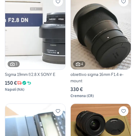
3
4
Sigma 19mm f/2.8 X SONY E
obiettivo sigma 16mm F1.4 e-
mount
150 €
330 €
Napoli
(
NA
)
Cremona
(
CR
)