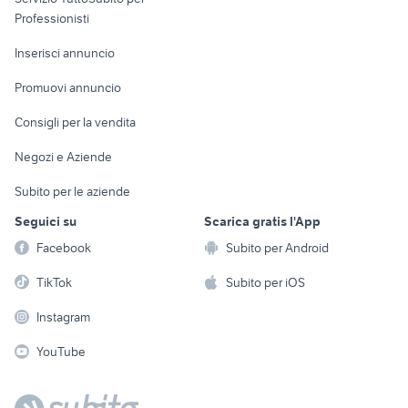
Informatica
Animali
Professionisti
Arredamento e
Console e
Accessori per
Casalinghi
Inserisci annuncio
Videogiochi
animali
Elettrodomestici
Promuovi annuncio
Audio/Video
Musica e Film
Giardino e Fai da te
Consigli per la vendita
Fotografia
Libri e Riviste
Abbigliamento e
Negozi e Aziende
Telefonia
Strumenti Musicali
Accessori
Subito per le aziende
Sports
Tutto per i bambini
Seguici su
Scarica gratis l'App
Biciclette
Facebook
Subito per Android
Collezionismo
TikTok
Subito per iOS
Instagram
YouTube