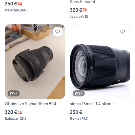
Sony E mount
250 €
320 €
Palermo
(
PA
)
Jesolo
(
VE
)
5
2
Obbiettivo Sigma 16mm F1.4
sigma 16mm f 1.4 nikon z
320 €
250 €
Saluzzo
(
CN
)
Roma
(
RM
)