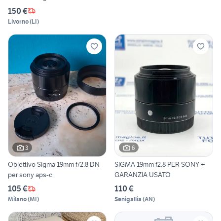
150 €
Livorno
(
LI
)
3
6
Obiettivo Sigma 19mm f/2.8 DN
SIGMA 19mm f2.8 PER SONY +
per sony aps-c
GARANZIA USATO
105 €
110 €
Milano
(
MI
)
Senigallia
(
AN
)