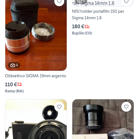
6
NISI holder portafiltri 150 per
Sigma 14mm 1.8
180 €
Eupilio
(
CO
)
4
Obbiettivo SIGMA 19mm argento
110 €
Roma
(
RM
)