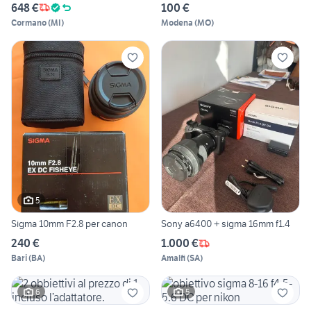
648 €
100 €
Cormano
(
MI
)
Modena
(
MO
)
5
Sigma 10mm F2.8 per canon
Sony a6400 + sigma 16mm f1.4
240 €
1.000 €
Bari
(
BA
)
Amalfi
(
SA
)
6
5