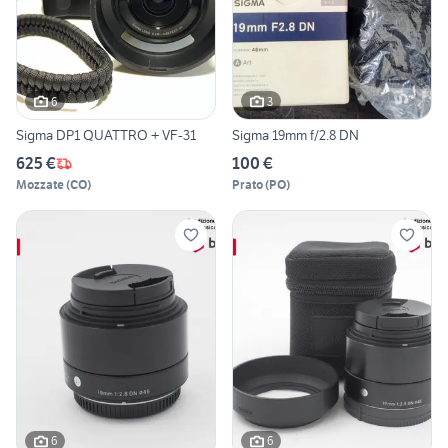
6
3
Sigma DP1 QUATTRO + VF-31
Sigma 19mm f/2.8 DN
625 €
100 €
Mozzate
(
CO
)
Prato
(
PO
)
6
6