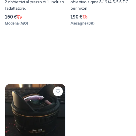
2 obbiettivi al prezzo di 1. incluso
obiettivo sigma 8-16 f4.5-5.6 DC
l’adattatore.
per nikon
160 €
190 €
Modena
(
MO
)
Mesagne
(
BR
)