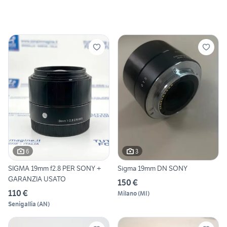
6
3
SIGMA 19mm f2.8 PER SONY +
Sigma 19mm DN SONY
GARANZIA USATO
150 €
110 €
Milano
(
MI
)
Senigallia
(
AN
)