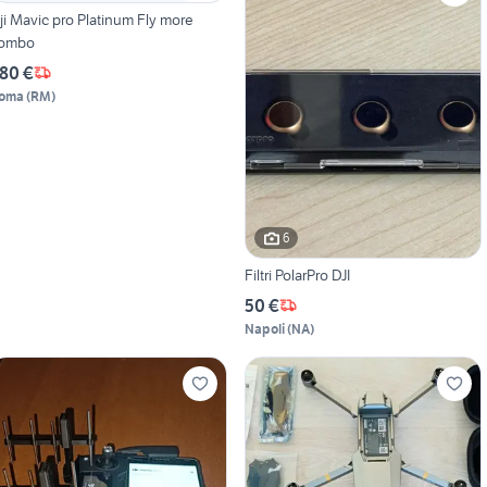
ji Mavic pro Platinum Fly more
ombo
80 €
oma
(
RM
)
6
Filtri PolarPro DJI
50 €
Napoli
(
NA
)