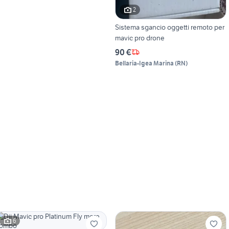
2
Sistema sgancio oggetti remoto per
mavic pro drone
90 €
Bellaria-Igea Marina
(
RN
)
6