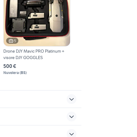
5
Drone DJY Mavic PRO Platinum +
visore DJY GOGGLES
500 €
Nuvolera
(
BS
)
1 pollice
kodak super 8