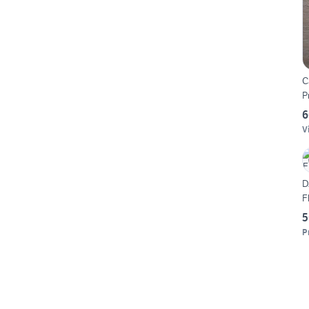
C
P
6
V
D
F
5
P