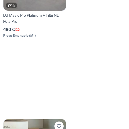
5
DJI Mavic Pro Platinum + Filtri ND
PolarPro
480 €
Pieve Emanuele
(
MI
)