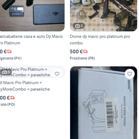
6
aricabatterie casa e auto Dji Mavic
Drone dji mavic pro platinum pro
ro Platinum
combo
0 €
500 €
igevano
(
PV
)
Frosinone
(
FR
)
6
JI Mavic Pro Platinum +
lyMoreCombo + paraeliche
00 €
rato
(
PO
)