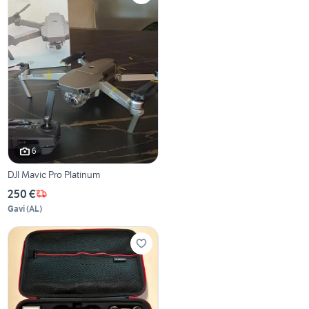
6
DJI Mavic Pro Platinum
250 €
Gavi
(
AL
)