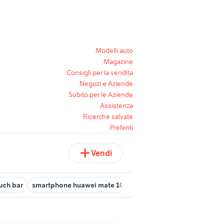
Modelli auto
Magazine
Consigli per la vendita
Negozi e Aziende
Subito per le Aziende
Assistenza
Ricerche salvate
Preferiti
Vendi
uch bar
smartphone huawei mate 10 pro
drone mavic pro platin