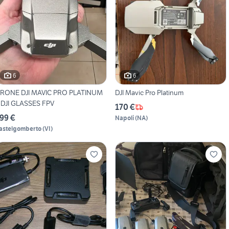
6
6
RONE DJI MAVIC PRO PLATINUM
DJI Mavic Pro Platinum
 DJI GLASSES FPV
170 €
99 €
Napoli
(
NA
)
astelgomberto
(
VI
)