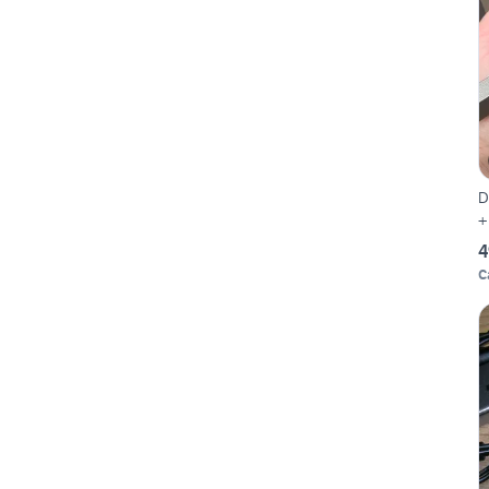
D
+
4
C