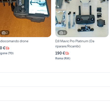
2
3
adiocomando drone
DJI Mavic Pro Platinum (Da
riparare/Ricambi)
0 €
190 €
igone
(
TO
)
Roma
(
RM
)
icherche simili
Suggerimenti
ikon d1
sony alpha 6500
macchine fotografiche san
eiss ikon ikonta fotografia
fujifilm 18-55
35 2.8 fotografia
fotocamere sensore 
vito di cadore