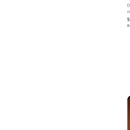
D
c
5
R