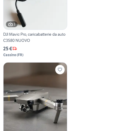
3
DJI Mavic Pro, caricabatterie da auto
C3S80 NUOVO
25 €
Cassino
(
FR
)