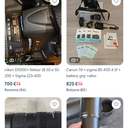
3
6
nikon D5000+ Nikkor 18-55 e 55-
Canon 7d + sigma 80-400 4.5f +
200 + Sigma 120-400
battery grip +altro
700 €
820 €
Ravenna
(
RA
)
Bolzano
(
BZ
)