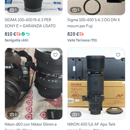
5
6
SIGMA 100-400 f5-6.3 PER
Sigma 100-400 5-6.3 DG DN X
SONY E + GARANZIA USATO
mount per Fuji
810 €
820 €
Senigallia
(
AN
)
Vallo Torinese
(
TO
)
6
5
Nikon d60 con Nikkor 50mm e
NIKON 400 5,6 AF Apo Telit