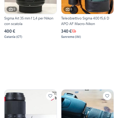
6
6
Sigma Art 35 mm f 1,4 per Nikon
Teleobiettivo Sigma 400 f5,6 D
con scatola
APO AF Macro-Nikon
400 €
340 €
Catania
(
CT
)
Sanremo
(
IM
)