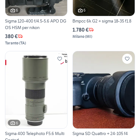
6
6
Sigma 120-400 f/4.5-5.6 APO DG
Bmpcc 6k G2 + sigma 18-35 f1.8
OS HSM per nikon
1.780 €
380 €
Milano
(
MI
)
Taranto
(
TA
)
6
Sigma 400 Telephoto F5.6 Multi
Sigma SD Quattro + 24-105 f4