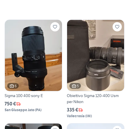
6
5
Sigma 100 400 sony E
Obiettivo Sigma 120-400 Usm
per Nikon
750 €
335 €
San Giuseppe Jato
(
PA
)
Vallecrosia
(
IM
)