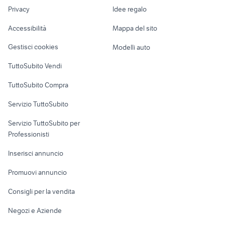
Nautica
lavoro
gimbal fotocamera
canon lp-e8
Privacy
Idee regalo
Garage e box
elettronica Catania provincia
casse attive usate
Caravan e Camper
Accessibilità
Mappa del sito
Loft, mansarde e
Veicoli commerciali
altro
Gestisci cookies
Modelli auto
Case vacanza
TuttoSubito Vendi
Uffici e Locali
TuttoSubito Compra
commerciali
Servizio TuttoSubito
elettronica
per la casa e la
sports e hobby
Servizio TuttoSubito per
persona
Informatica
Animali
Professionisti
Arredamento e
Console e
Accessori per
Casalinghi
Inserisci annuncio
Videogiochi
animali
Elettrodomestici
Promuovi annuncio
Audio/Video
Musica e Film
Giardino e Fai da te
Consigli per la vendita
Fotografia
Libri e Riviste
Abbigliamento e
Negozi e Aziende
Telefonia
Strumenti Musicali
Accessori