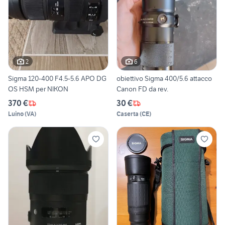
2
6
Sigma 120-400 F4.5-5.6 APO DG
obiettivo Sigma 400/5.6 attacco
OS HSM per NIKON
Canon FD da rev.
370 €
30 €
Luino
(
VA
)
Caserta
(
CE
)