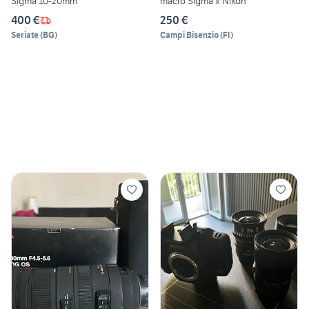
Sigma 10-20mm
macro Sigma x Nikon
400 €
250 €
Seriate
(
BG
)
Campi Bisenzio
(
FI
)