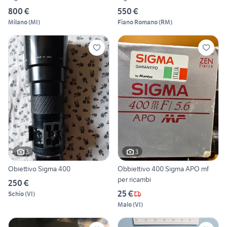
800 €
550 €
Milano
(
MI
)
Fiano Romano
(
RM
)
3
3
Obiettivo Sigma 400
Obbiettivo 400 Sigma APO mf
per ricambi
250 €
25 €
Schio
(
VI
)
Malo
(
VI
)