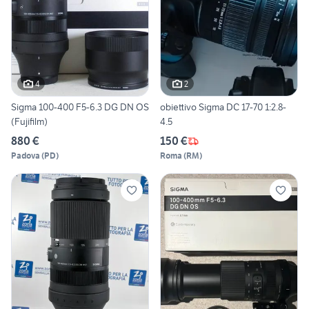
4
2
Sigma 100-400 F5-6.3 DG DN OS
obiettivo Sigma DC 17-70 1:2.8-
(Fujifilm)
4.5
880 €
150 €
Padova
(
PD
)
Roma
(
RM
)