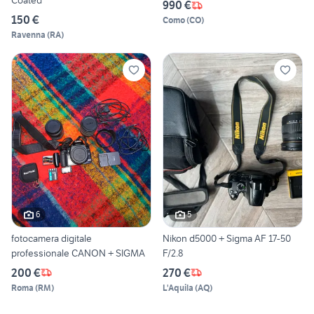
Coated
990 €
150 €
Como
(
CO
)
Ravenna
(
RA
)
6
5
fotocamera digitale
Nikon d5000 + Sigma AF 17-50
professionale CANON + SIGMA
F/2.8
200 €
270 €
Roma
(
RM
)
L'Aquila
(
AQ
)