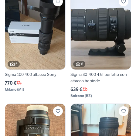
6
6
Sigma 100 400 attacco Sony
Sigma 80-400 4.5f perfetto con
attacco trepiede
770 €
639 €
Milano
(
MI
)
Bolzano
(
BZ
)