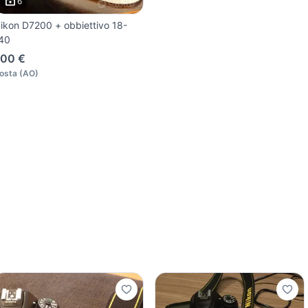
6
ikon D7200 + obbiettivo 18-
40
00 €
osta
(
AO
)