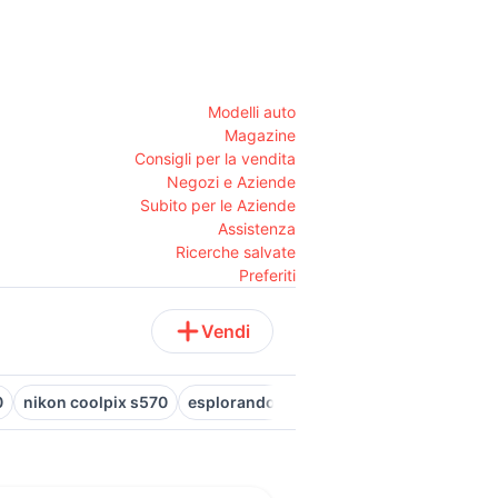
Modelli auto
Magazine
Consigli per la vendita
Negozi e Aziende
Subito per le Aziende
Assistenza
Ricerche salvate
Preferiti
Vendi
0
nikon coolpix s570
esplorando corpo umano vhs
nikon co