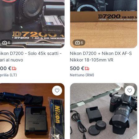
6
6
ikon D7200 - Solo 45k scatti -
Nikon D7200 + Nikon DX AF-S
ari al nuovo
Nikkor 18-105mm VR
00 €
500 €
prilia
(
LT
)
Nettuno
(
RM
)