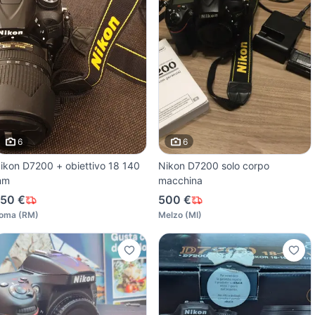
6
6
ikon D7200 + obiettivo 18 140
Nikon D7200 solo corpo
mm
macchina
50 €
500 €
oma
(
RM
)
Melzo
(
MI
)