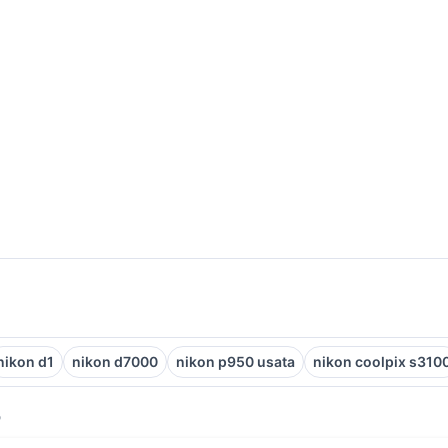
nikon d1
nikon d7000
nikon p950 usata
nikon coolpix s310
o