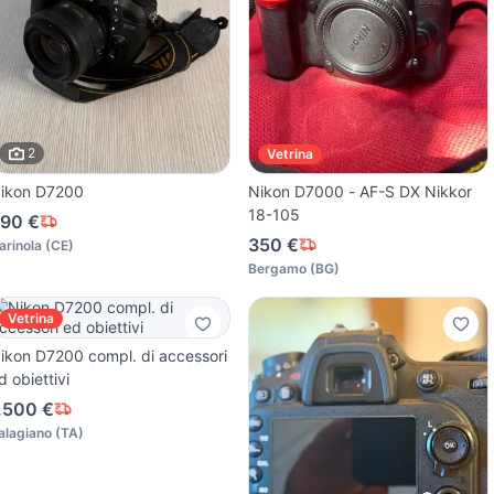
2
Vetrina
ikon D7200
Nikon D7000 - AF-S DX Nikkor
18-105
90 €
350 €
arinola
(
CE
)
Bergamo
(
BG
)
Vetrina
ikon D7200 compl. di accessori
d obiettivi
.500 €
alagiano
(
TA
)