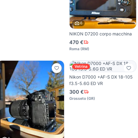
6
NIKON D7200 corpo macchina
470 €
Roma
(
RM
)
Vetrina
Nikon D7000 +AF-S DX 18-105
f3.5-5.6G ED VR
300 €
Grosseto
(
GR
)