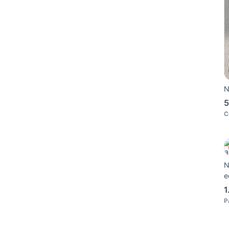
N
5
C
N
e
1
P