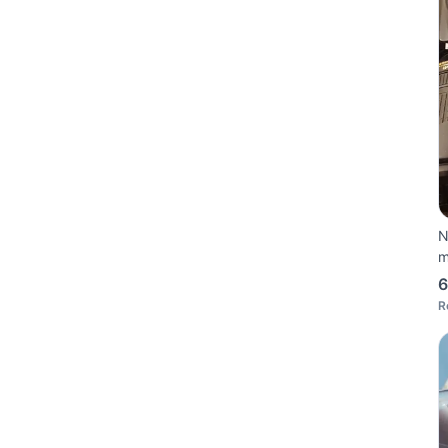
N
6
R