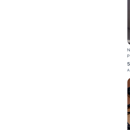
N
P
5
A