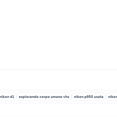
nikon d1
esplorando corpo umano vhs
nikon p950 usata
niko