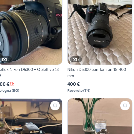
5
2
eflex Nikon D5300 + Obiettivo 18-
Nikon D5300 con Tamron 18-400
5
mm
00 €
400 €
ologna
(
BO
)
Rovereto
(
TN
)