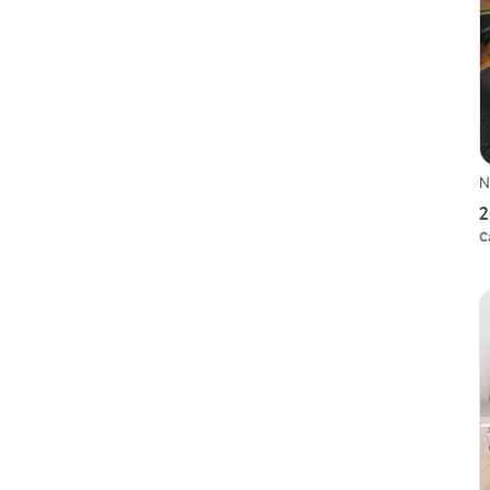
N
2
C