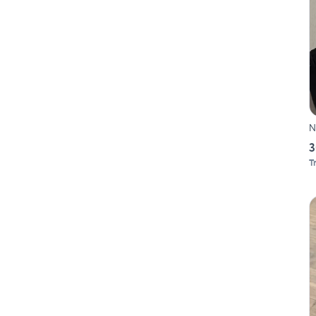
N
3
T