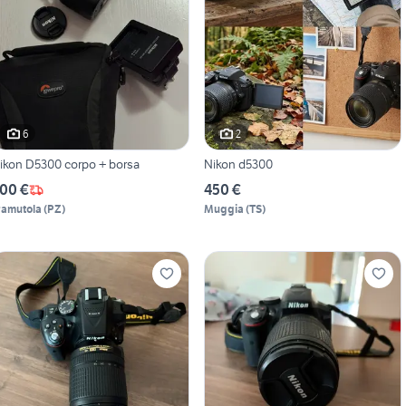
6
2
ikon D5300 corpo + borsa
Nikon d5300
00 €
450 €
ramutola
(
PZ
)
Muggia
(
TS
)