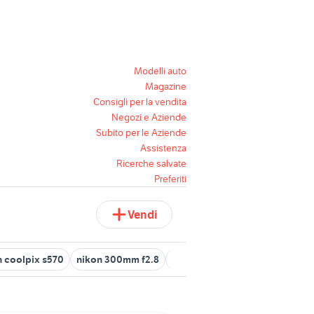
Modelli auto
Magazine
Consigli per la vendita
Negozi e Aziende
Subito per le Aziende
Assistenza
Ricerche salvate
Preferiti
Vendi
n coolpix s570
nikon 300mm f2.8
nikon coolpix p900
nikon d