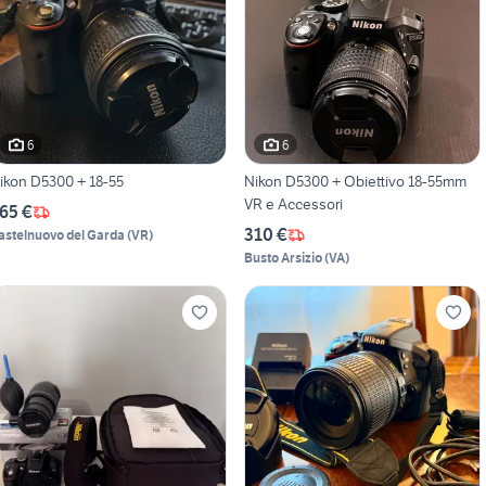
6
6
ikon D5300 + 18-55
Nikon D5300 + Obiettivo 18-55mm
VR e Accessori
65 €
310 €
astelnuovo del Garda
(
VR
)
Busto Arsizio
(
VA
)