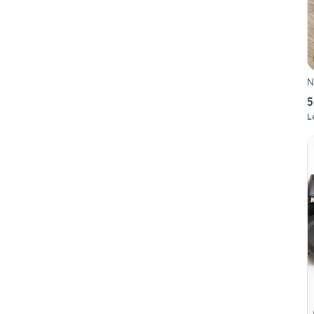
N
5
L