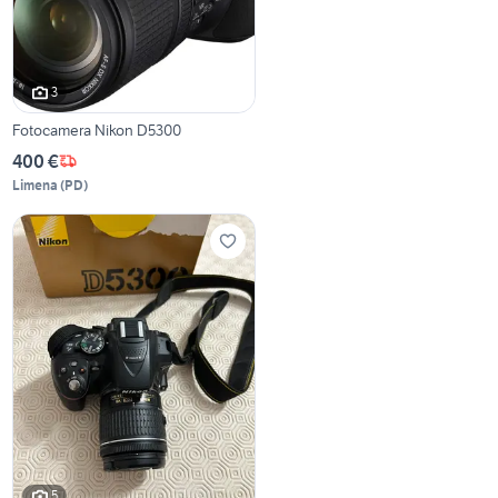
3
Fotocamera Nikon D5300
400 €
Limena
(
PD
)
5