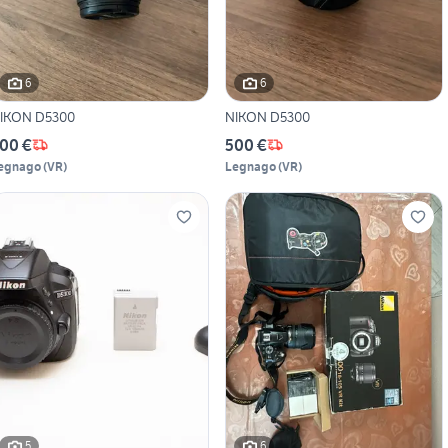
6
6
IKON D5300
NIKON D5300
00 €
500 €
egnago
(
VR
)
Legnago
(
VR
)
5
6