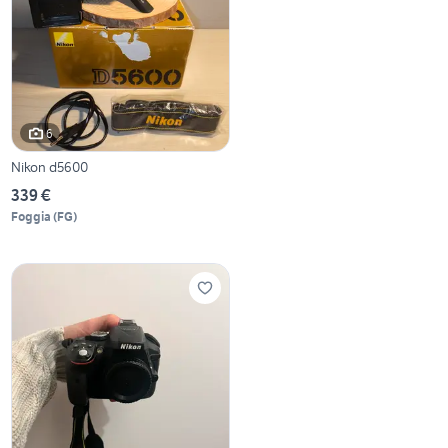
6
Nikon d5600
339 €
Foggia
(
FG
)