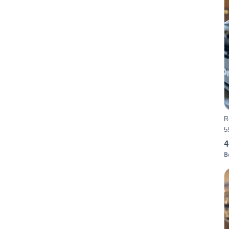
R
5
4
B