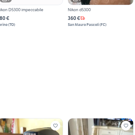
ikon D5300 impeccabile
Nikon d5300
80 €
360 €
orino
(
TO
)
San Mauro Pascoli
(
FC
)