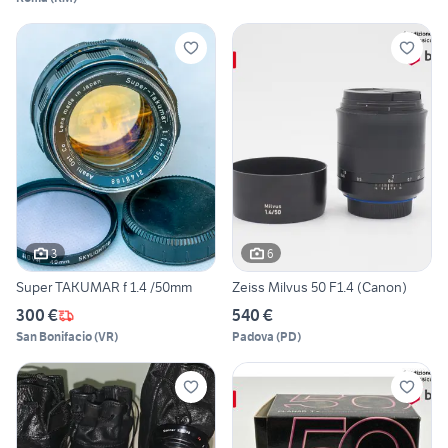
3
6
Super TAKUMAR f 1.4 /50mm
Zeiss Milvus 50 F1.4 (Canon)
300 €
540 €
San Bonifacio
(
VR
)
Padova
(
PD
)