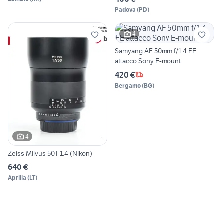
Padova
(
PD
)
4
Samyang AF 50mm f/1.4 FE
attacco Sony E-mount
420 €
Bergamo
(
BG
)
4
Zeiss Milvus 50 F1.4 (Nikon)
640 €
Aprilia
(
LT
)