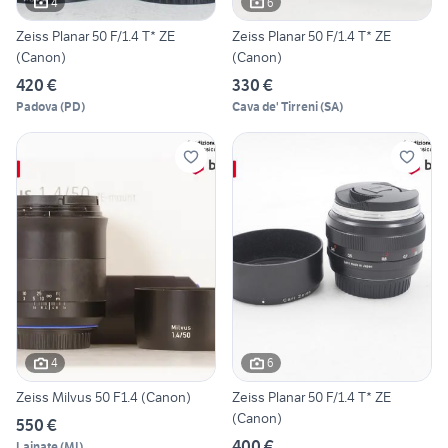
4
6
Zeiss Planar 50 F/1.4 T* ZE
Zeiss Planar 50 F/1.4 T* ZE
(Canon)
(Canon)
420 €
330 €
Padova
(
PD
)
Cava de' Tirreni
(
SA
)
4
6
Zeiss Milvus 50 F1.4 (Canon)
Zeiss Planar 50 F/1.4 T* ZE
(Canon)
550 €
400 €
Lainate
(
MI
)