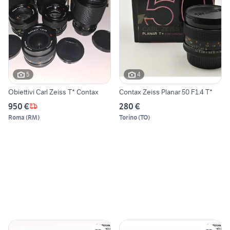
5
4
Obiettivi Carl Zeiss T* Contax
Contax Zeiss Planar 50 F1.4 T*
950 €
280 €
Roma
(
RM
)
Torino
(
TO
)