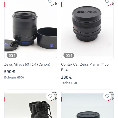
4
4
Zeiss Milvus 50 F1.4 (Canon)
Contax Carl Zeiss Planar T* 50
F1.4
590 €
280 €
Bologna
(
BO
)
Torino
(
TO
)