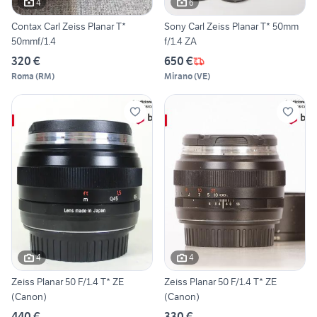
4
6
Contax Carl Zeiss Planar T*
Sony Carl Zeiss Planar T* 50mm
50mmf/1.4
f/1.4 ZA
320 €
650 €
Roma
(
RM
)
Mirano
(
VE
)
4
4
Zeiss Planar 50 F/1.4 T* ZE
Zeiss Planar 50 F/1.4 T* ZE
(Canon)
(Canon)
440 €
330 €