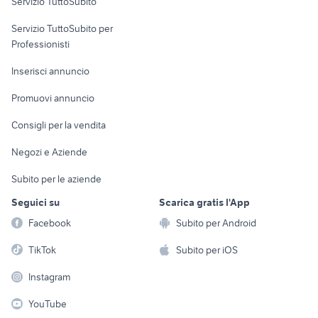
Servizio TuttoSubito
elettronica
per la casa e la
sports e hobby
Servizio TuttoSubito per
persona
Informatica
Animali
Professionisti
Arredamento e
Console e
Accessori per
Casalinghi
Inserisci annuncio
Videogiochi
animali
Elettrodomestici
Promuovi annuncio
Audio/Video
Musica e Film
Giardino e Fai da te
Consigli per la vendita
Fotografia
Libri e Riviste
Abbigliamento e
Negozi e Aziende
Telefonia
Strumenti Musicali
Accessori
Subito per le aziende
Sports
Tutto per i bambini
Seguici su
Scarica gratis l'App
Biciclette
Facebook
Subito per Android
Collezionismo
TikTok
Subito per iOS
Instagram
YouTube