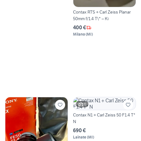
Contax RTS + Carl Zeiss Planar
50mm f/1.4 T\* – Ki
400 €
Milano
(
MI
)
6
Contax N1 + Carl Zeiss 50 F1.4 T*
N
690 €
Lainate
(
MI
)