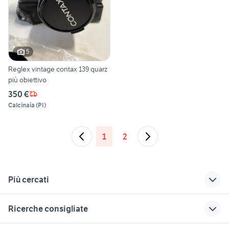
5
Reglex vintage contax 139 quarz
più obiettivo
350 €
Calcinaia
(
PI
)
1
2
Più cercati
Correlati
Richerche simili
Suggerimenti
Ricerche consigliate
olympus zuiko
sony alpha 6500
nikon p950 usata
50mm f1.8
macchine fotografiche orosei
durst m301