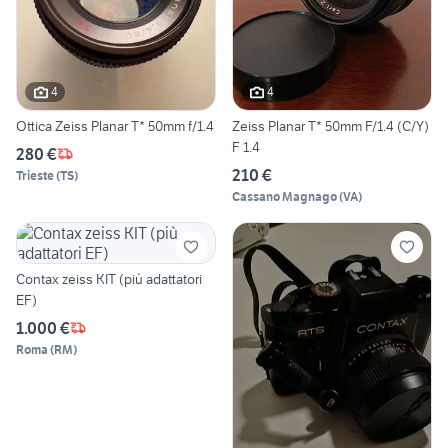
4
4
Ottica Zeiss Planar T* 50mm f/1.4
Zeiss Planar T* 50mm F/1.4 (C/Y)
F 1.4
280 €
210 €
Trieste
(
TS
)
Cassano Magnago
(
VA
)
Contax zeiss KIT (più adattatori
EF)
1.000 €
Roma
(
RM
)