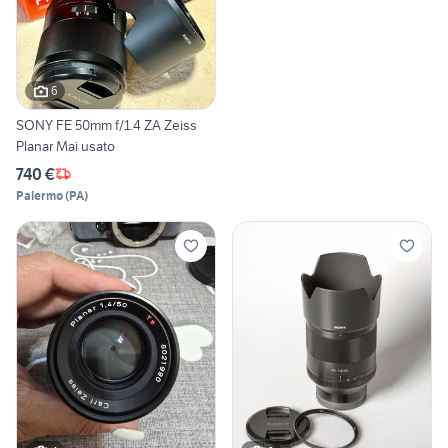
6
SONY FE 50mm f/1.4 ZA Zeiss
Planar Mai usato
740 €
Palermo
(
PA
)