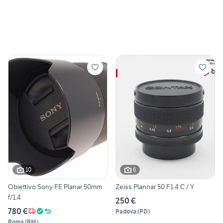
10
6
Obiettivo Sony FE Planar 50mm
Zeiss Plannar 50 F1.4 C / Y
f/1.4
250 €
780 €
Padova
(
PD
)
Roma
(
RM
)