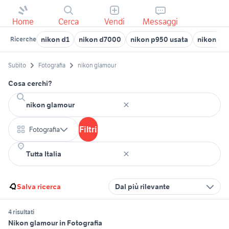
Home
Cerca
Vendi
Messaggi
nikon d1
nikon d7000
nikon p950 usata
nikon co
Ricerche
Subito
Fotografia
nikon glamour
Cosa cerchi?
Filtri
Fotografia
Salva ricerca
Dal più rilevante
4 risultati
Nikon glamour in Fotografia