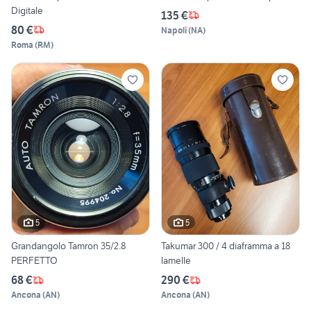
Digitale
135 €
80 €
Napoli
(
NA
)
Roma
(
RM
)
5
5
Grandangolo Tamron 35/2.8
Takumar 300 / 4 diaframma a 18
PERFETTO
lamelle
68 €
290 €
Ancona
(
AN
)
Ancona
(
AN
)