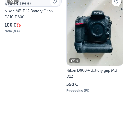
6
Nikon MB-D12 Battery Grip x
D810-D800
100 €
Nola
(
NA
)
6
Nikon D800 + Battery grip MB-
D12
550 €
Fucecchio
(
FI
)