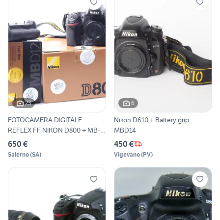
23
6
FOTOCAMERA DIGITALE
Nikon D610 + Battery grip
REFLEX FF NIKON D800 + MB-
MBD14
D12.
650 €
450 €
Salerno
(
SA
)
Vigevano
(
PV
)