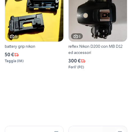
5
6
battery grip nikon
reflex Nikon D200 con MB D12
ed accessori
50 €
300 €
Taggia
(
IM
)
Forli'
(
FC
)