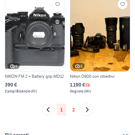
6
6
NIKON FM 2 + Battery grip MD12
Nikon D800 con obiettivi
390 €
1.190 €
Campi Bisenzio
(
FI
)
Segrate
(
MI
)
1
2