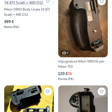
Nikon D800 Body Usata 34.871
Scatti + MB-D12
499 €
Roma
(
RM
)
4
impugnatura Nikon MBD16 per
Nikon 750
120 €
Parma
(
PR
)