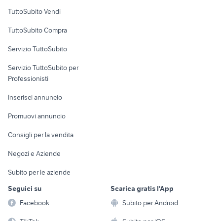
Case vacanza
TuttoSubito Vendi
Uffici e Locali
TuttoSubito Compra
commerciali
Servizio TuttoSubito
elettronica
per la casa e la
sports e hobby
Servizio TuttoSubito per
persona
Informatica
Animali
Professionisti
Arredamento e
Console e
Accessori per
Casalinghi
Inserisci annuncio
Videogiochi
animali
Elettrodomestici
Promuovi annuncio
Audio/Video
Musica e Film
Giardino e Fai da te
Consigli per la vendita
Fotografia
Libri e Riviste
Abbigliamento e
Negozi e Aziende
Telefonia
Strumenti Musicali
Accessori
Subito per le aziende
Sports
Tutto per i bambini
Seguici su
Scarica gratis l'App
Biciclette
Facebook
Subito per Android
Collezionismo