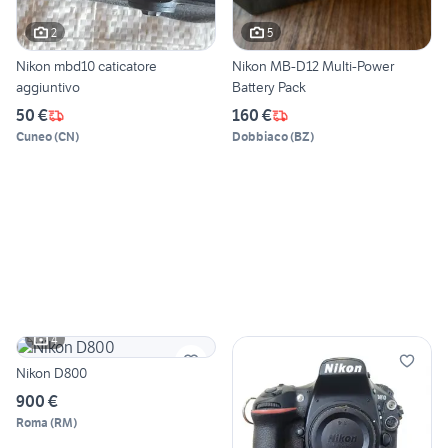
2
5
Nikon mbd10 caticatore
Nikon MB-D12 Multi-Power
aggiuntivo
Battery Pack
50 €
160 €
Cuneo
(
CN
)
Dobbiaco
(
BZ
)
4
Nikon D800
900 €
Roma
(
RM
)