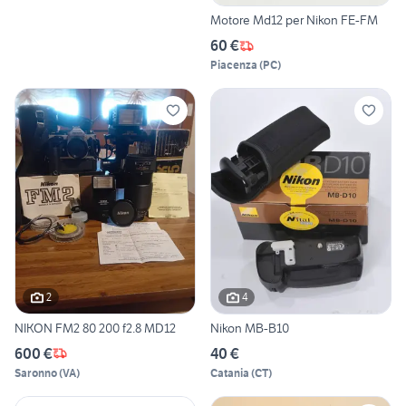
Motore Md12 per Nikon FE-FM
60 €
Piacenza
(
PC
)
2
4
NIKON FM2 80 200 f2.8 MD12
Nikon MB-B10
600 €
40 €
Saronno
(
VA
)
Catania
(
CT
)