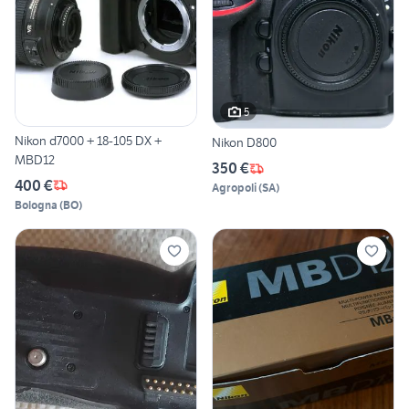
5
Nikon d7000 + 18-105 DX +
Nikon D800
MBD12
350 €
400 €
Agropoli
(
SA
)
Bologna
(
BO
)