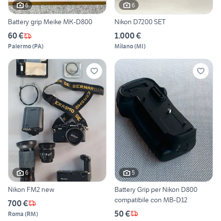
6
6
Battery grip Meike MK-D800
Nikon D7200 SET
60 €
1.000 €
Palermo
(
PA
)
Milano
(
MI
)
6
5
Nikon FM2 new
Battery Grip per Nikon D800
compatibile con MB-D12
700 €
50 €
Roma
(
RM
)