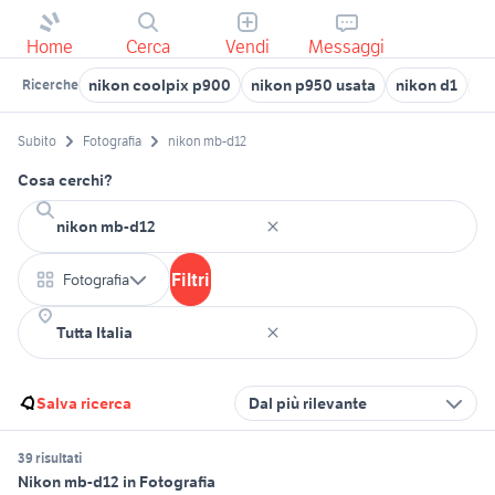
Home
Cerca
Vendi
Messaggi
nikon coolpix p900
nikon p950 usata
nikon d1
ni
Ricerche
Subito
Fotografia
nikon mb-d12
Cosa cerchi?
Filtri
Fotografia
Salva ricerca
Dal più rilevante
39 risultati
Nikon mb-d12 in Fotografia