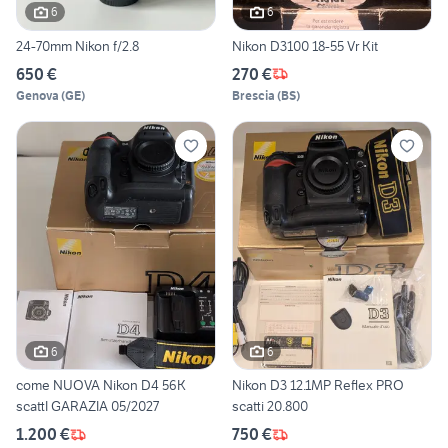
6
6
24-70mm Nikon f/2.8
Nikon D3100 18-55 Vr Kit
650 €
270 €
Genova
(
GE
)
Brescia
(
BS
)
6
6
come NUOVA Nikon D4 56K
Nikon D3 12.1MP Reflex PRO
scattI GARAZIA 05/2027
scatti 20.800
1.200 €
750 €