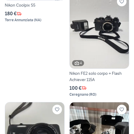
Nikon Coolpix S5
180 €
Torre Annunziata
(
NA
)
4
Nikon FE2 solo corpo + Flash
Achiever 115A
100 €
Ceregnano
(
RO
)