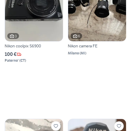
3
6
Nikon coolpix S6900
Nikon camera FE
Milano
(
MI
)
100 €
Paterno'
(
CT
)