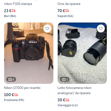
nikon F100 stampa
One da riparare
23 €
70 €
Bari
(
BA
)
Napoli
(
NA
)
6
3
Nikon D7000 per ricambi
Lotto fotocamera nikon
analogica// da riparare
100 €
30 €
Frosinone
(
FR
)
Viareggio
(
LU
)