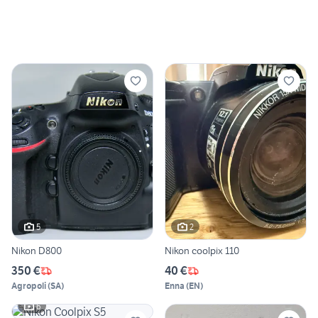
5
2
Nikon D800
Nikon coolpix 110
350 €
40 €
Agropoli
(
SA
)
Enna
(
EN
)
6