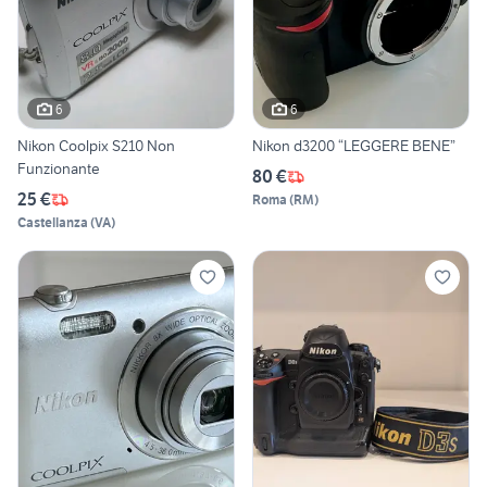
6
6
Nikon Coolpix S210 Non
Nikon d3200 “LEGGERE BENE”
Funzionante
80 €
25 €
Roma
(
RM
)
Castellanza
(
VA
)