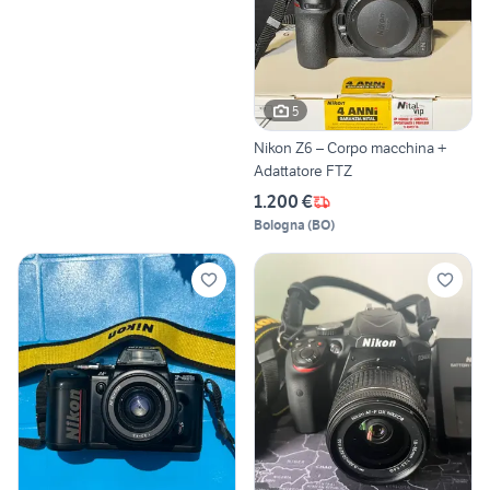
5
Nikon Z6 – Corpo macchina +
Adattatore FTZ
1.200 €
Bologna
(
BO
)