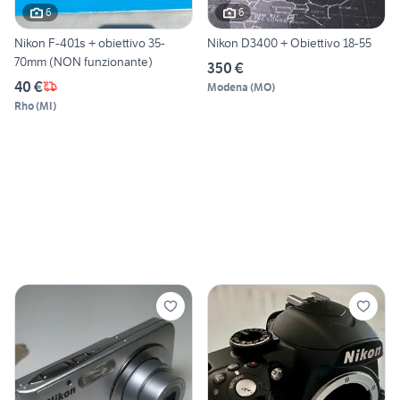
6
6
Nikon F-401s + obiettivo 35-
Nikon D3400 + Obiettivo 18-55
70mm (NON funzionante)
350 €
40 €
Modena
(
MO
)
Rho
(
MI
)