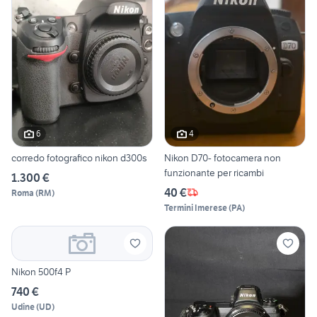
6
4
corredo fotografico nikon d300s
Nikon D70- fotocamera non
funzionante per ricambi
1.300 €
40 €
Roma
(
RM
)
Termini Imerese
(
PA
)
Nikon 500f4 P
740 €
Udine
(
UD
)