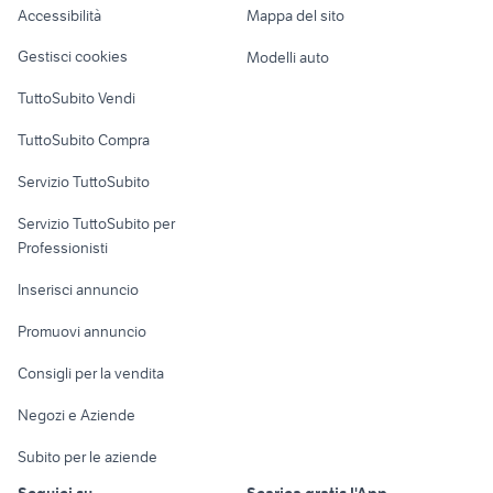
Accessibilità
Mappa del sito
Loft, mansarde e
Veicoli commerciali
altro
Gestisci cookies
Modelli auto
Case vacanza
TuttoSubito Vendi
Uffici e Locali
TuttoSubito Compra
commerciali
Servizio TuttoSubito
elettronica
per la casa e la
sports e hobby
Servizio TuttoSubito per
persona
Informatica
Animali
Professionisti
Arredamento e
Console e
Accessori per
Casalinghi
Inserisci annuncio
Videogiochi
animali
Elettrodomestici
Promuovi annuncio
Audio/Video
Musica e Film
Giardino e Fai da te
Consigli per la vendita
Fotografia
Libri e Riviste
Abbigliamento e
Negozi e Aziende
Telefonia
Strumenti Musicali
Accessori
Subito per le aziende
Sports
Tutto per i bambini
Seguici su
Scarica gratis l'App