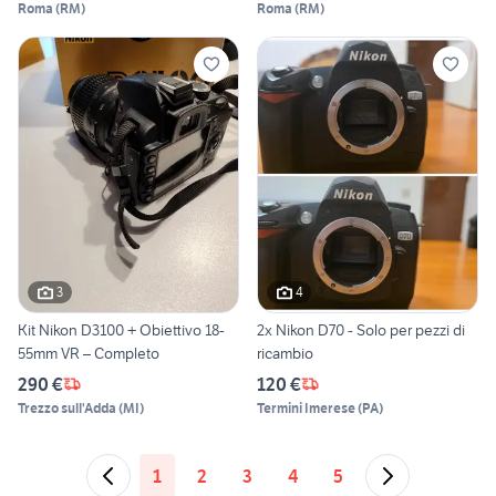
Roma
(
RM
)
Roma
(
RM
)
3
4
Kit Nikon D3100 + Obiettivo 18-
2x Nikon D70 - Solo per pezzi di
55mm VR – Completo
ricambio
290 €
120 €
Trezzo sull'Adda
(
MI
)
Termini Imerese
(
PA
)
1
2
3
4
5