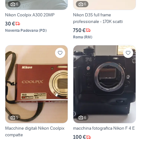
6
6
Nikon Coolpix A300 20MP
Nikon D3S full frame
professionale - 170K scatti
30 €
750 €
Noventa Padovana
(
PD
)
Roma
(
RM
)
5
6
Macchine digitali Nikon Coolpix
macchina fotografica Nikon F 4 E
compatte
100 €