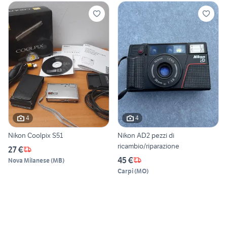
4
4
Nikon Coolpix S51
Nikon AD2 pezzi di
ricambio/riparazione
27 €
45 €
Nova Milanese
(
MB
)
Carpi
(
MO
)