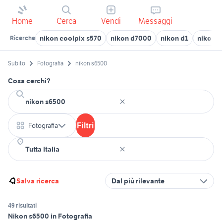
Home
Cerca
Vendi
Messaggi
nikon coolpix s570
nikon d7000
nikon d1
nikon p
Ricerche
Subito
Fotografia
nikon s6500
Cosa cerchi?
Filtri
Fotografia
Salva ricerca
Dal più rilevante
49 risultati
Nikon s6500 in Fotografia