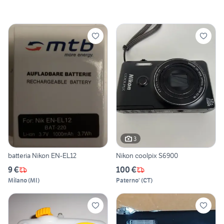
3
batteria Nikon EN-EL12
Nikon coolpix S6900
9 €
100 €
Milano
(
MI
)
Paterno'
(
CT
)