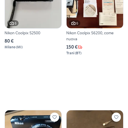
6
6
Nikon Coolpix S2500
Nikon Coolpix S6200, come
nuova
80 €
150 €
Milano
(
MI
)
Trani
(
BT
)