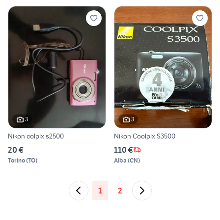
3
3
Nikon colpix s2500
Nikon Coolpix S3500
20 €
110 €
Torino
(
TO
)
Alba
(
CN
)
1
2