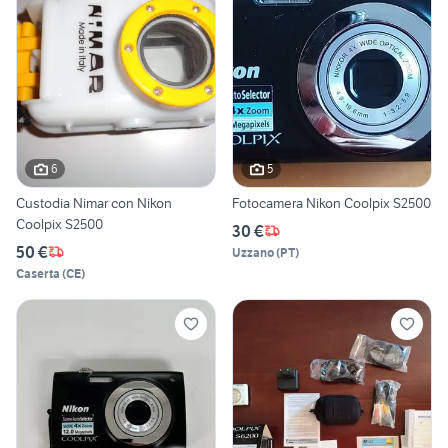
6
5
Custodia Nimar con Nikon
Fotocamera Nikon Coolpix S2500
Coolpix S2500
30 €
50 €
Uzzano
(
PT
)
Caserta
(
CE
)