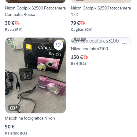
Nikon Coolpix S2500 Fotocamera
Nikon Coolpix S2500 fotocamera
Compatta Rossa
Y2K
30 €
79 €
Pavia
(
PV
)
Cagliari
(
CA
)
6
Nikon coolpix s3100
150 €
Bari
(
BA
)
5
Macchina fotografica Nikon
90 €
Palermo
(
PA
)