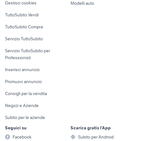
Gestisci cookies
Modelli auto
Case vacanza
TuttoSubito Vendi
Uffici e Locali
TuttoSubito Compra
commerciali
Servizio TuttoSubito
elettronica
per la casa e la
sports e hobby
Servizio TuttoSubito per
persona
Informatica
Animali
Professionisti
Arredamento e
Console e
Accessori per
Casalinghi
Inserisci annuncio
Videogiochi
animali
Elettrodomestici
Promuovi annuncio
Audio/Video
Musica e Film
Giardino e Fai da te
Consigli per la vendita
Fotografia
Libri e Riviste
Abbigliamento e
Negozi e Aziende
Telefonia
Strumenti Musicali
Accessori
Subito per le aziende
Sports
Tutto per i bambini
Seguici su
Scarica gratis l'App
Biciclette
Facebook
Subito per Android