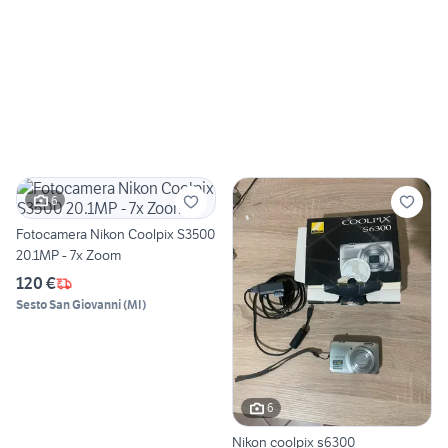
6
Fotocamera Nikon Coolpix S3500
20.1MP - 7x Zoom
120 €
Sesto San Giovanni
(
MI
)
6
Nikon coolpix s6300