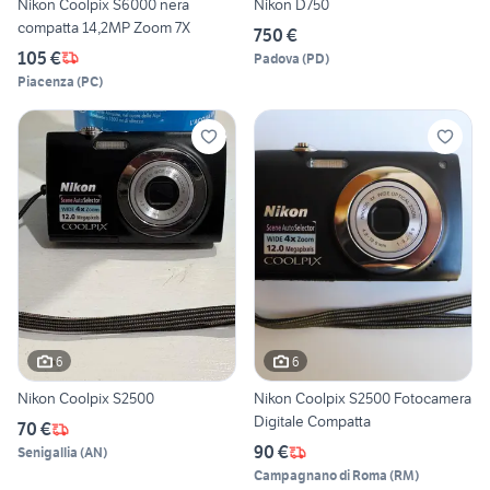
Nikon Coolpix S6000 nera
Nikon D750
compatta 14,2MP Zoom 7X
750 €
105 €
Padova
(
PD
)
Piacenza
(
PC
)
6
6
Nikon Coolpix S2500
Nikon Coolpix S2500 Fotocamera
Digitale Compatta
70 €
90 €
Senigallia
(
AN
)
Campagnano di Roma
(
RM
)