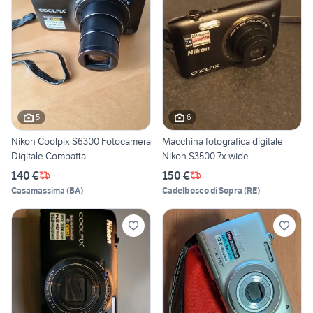
5
6
Nikon Coolpix S6300 Fotocamera
Macchina fotografica digitale
Digitale Compatta
Nikon S3500 7x wide
140 €
150 €
Casamassima
(
BA
)
Cadelbosco di Sopra
(
RE
)