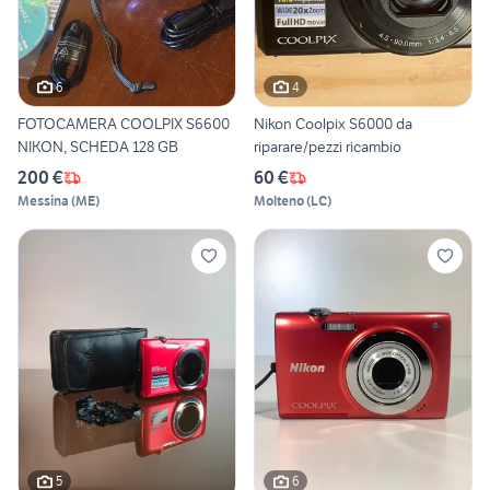
6
4
FOTOCAMERA COOLPIX S6600
Nikon Coolpix S6000 da
NIKON, SCHEDA 128 GB
riparare/pezzi ricambio
200 €
60 €
Messina
(
ME
)
Molteno
(
LC
)
5
6