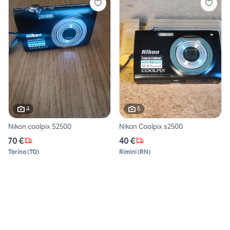
4
6
Nikon coolpix S2500
Nikon Coolpix s2500
70 €
40 €
Torino
(
TO
)
Rimini
(
RN
)