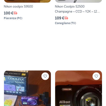
Nikon coolpix S9500
Nikon Coolpix S2500
Champagne – CCD – Y2K – 12
100 €
MP
109 €
Piacenza
(
PC
)
Conegliano
(
TV
)