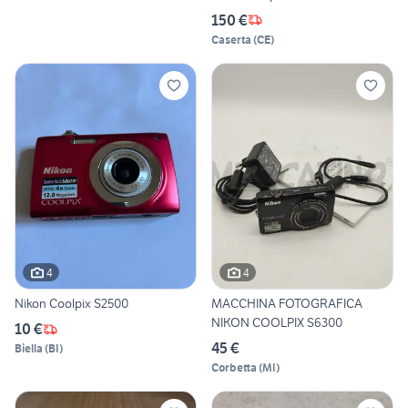
150 €
Caserta
(
CE
)
4
4
Nikon Coolpix S2500
MACCHINA FOTOGRAFICA
NIKON COOLPIX S6300
10 €
45 €
Biella
(
BI
)
Corbetta
(
MI
)