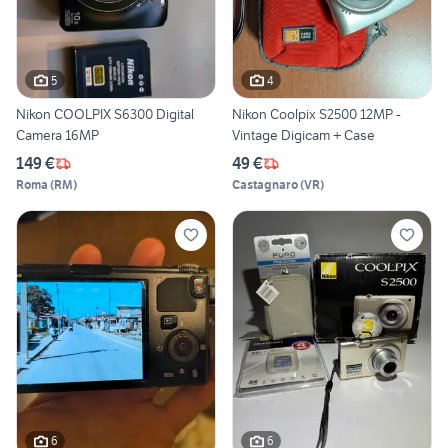
5
4
Nikon COOLPIX S6300 Digital
Nikon Coolpix S2500 12MP -
Camera 16MP
Vintage Digicam + Case
149 €
49 €
Roma
(
RM
)
Castagnaro
(
VR
)
6
6