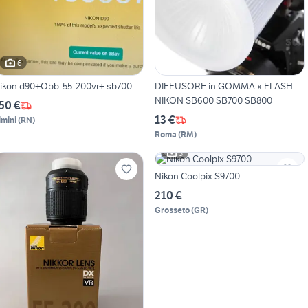
6
ikon d90+Obb. 55-200vr+ sb700
DIFFUSORE in GOMMA x FLASH
NIKON SB600 SB700 SB800
50 €
13 €
imini
(
RN
)
Roma
(
RM
)
3
Nikon Coolpix S9700
210 €
Grosseto
(
GR
)