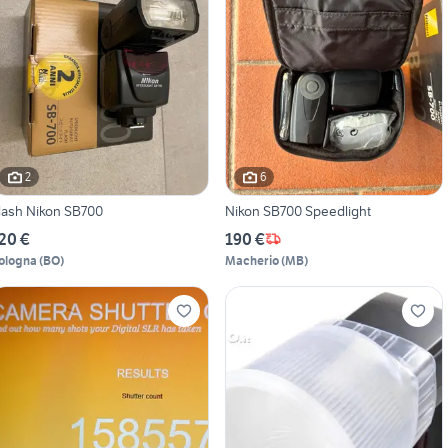
2
6
lash Nikon SB700
Nikon SB700 Speedlight
20 €
190 €
ologna
(
BO
)
Macherio
(
MB
)