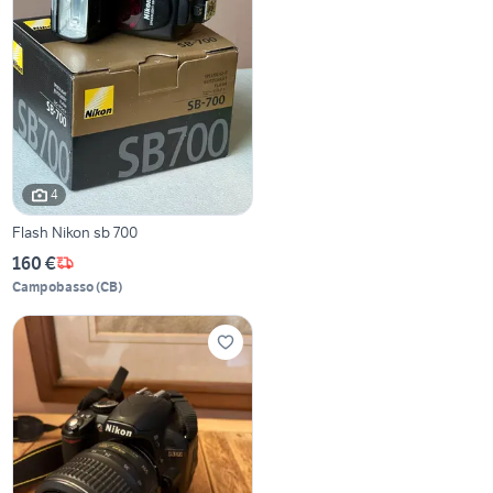
4
Flash Nikon sb 700
160 €
Campobasso
(
CB
)