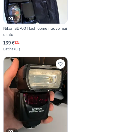
5
Nikon SB700 Flash come nuovo mai
usato
139 €
Latina
(
LT
)
5