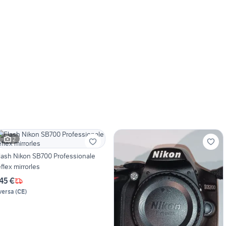
2
lash Nikon SB700 Professionale
eflex mirrorles
45 €
versa
(
CE
)