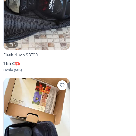
3
Flash Nikon SB700
165 €
Desio
(
MB
)