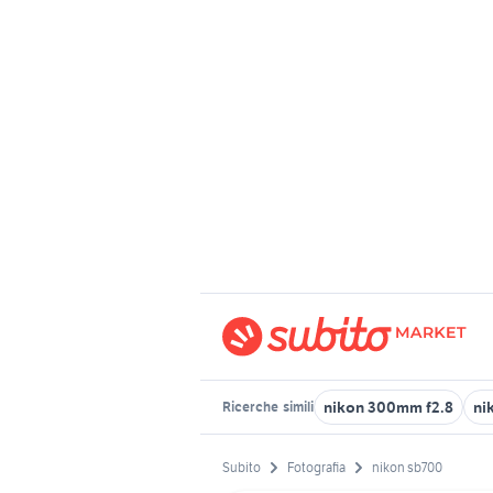
nikon 300mm f2.8
ni
Ricerche
simili
Subito
Fotografia
nikon sb700