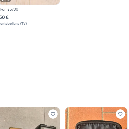
ikon sb700
50 €
ontebelluna
(
TV
)