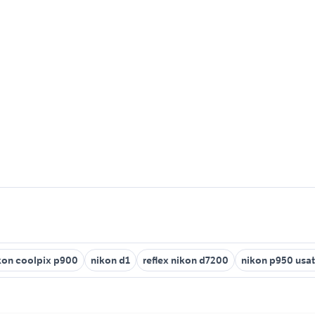
kon coolpix p900
nikon d1
reflex nikon d7200
nikon p950 usa