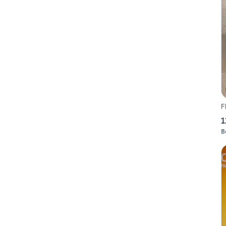
F
1
B