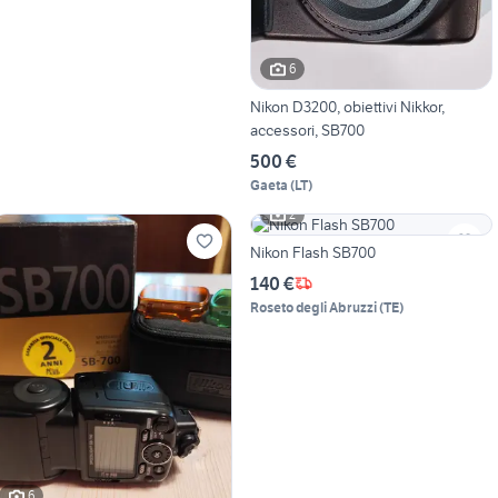
6
Nikon D3200, obiettivi Nikkor,
accessori, SB700
500 €
Gaeta
(
LT
)
2
Nikon Flash SB700
140 €
Roseto degli Abruzzi
(
TE
)
6