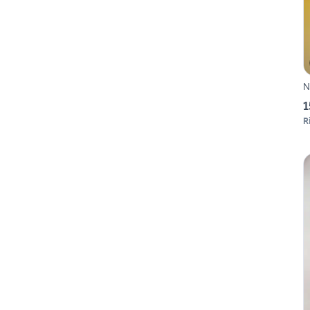
N
1
R