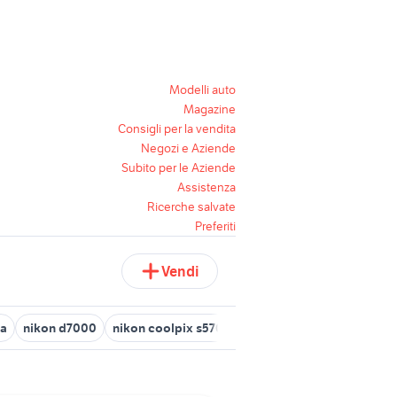
Modelli auto
Magazine
Consigli per la vendita
Negozi e Aziende
Subito per le Aziende
Assistenza
Ricerche salvate
Preferiti
Vendi
ta
nikon d7000
nikon coolpix s570
nikon coolpix s3100
sb 