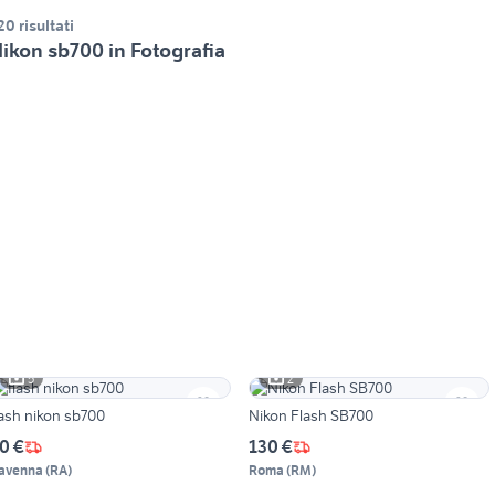
20 risultati
ikon sb700 in Fotografia
5
2
lash nikon sb700
Nikon Flash SB700
0 €
130 €
avenna
(
RA
)
Roma
(
RM
)