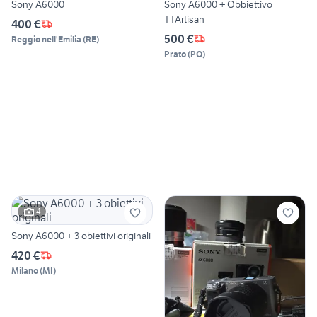
Sony A6000
Sony A6000 + Obbiettivo
TTArtisan
400 €
500 €
Reggio nell'Emilia
(
RE
)
Prato
(
PO
)
4
Sony A6000 + 3 obiettivi originali
420 €
Milano
(
MI
)