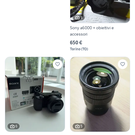
5
Sony a6000 + obiettivi e
accessori
650 €
Torino
(
TO
)
6
5