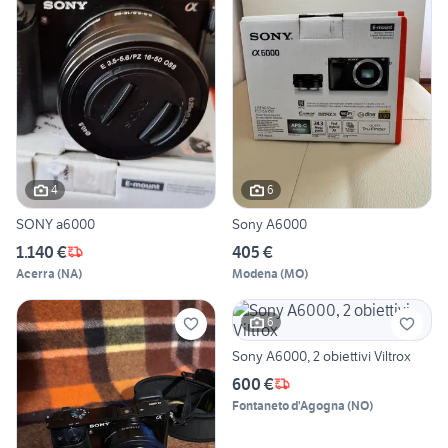
4
6
SONY a6000
Sony A6000
1.140 €
405 €
Acerra
(
NA
)
Modena
(
MO
)
6
Sony A6000, 2 obiettivi Viltrox
600 €
Fontaneto d'Agogna
(
NO
)