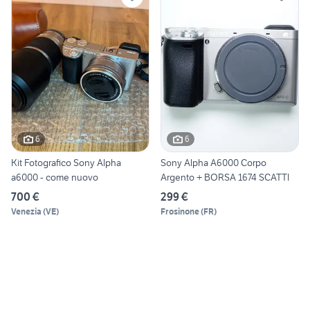
6
6
Kit Fotografico Sony Alpha
Sony Alpha A6000 Corpo
a6000 - come nuovo
Argento + BORSA 1674 SCATTI
700 €
299 €
Venezia
(
VE
)
Frosinone
(
FR
)