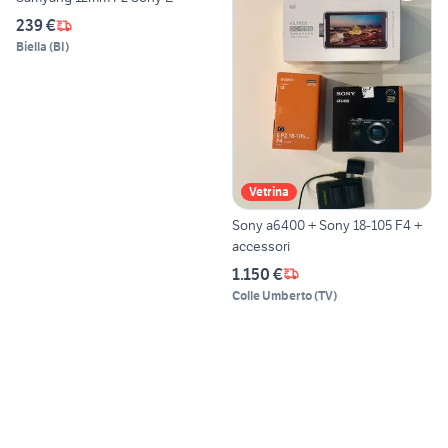
239 €
Biella
(
BI
)
Vetrina
Sony a6400 + Sony 18-105 F4 +
accessori
1.150 €
Colle Umberto
(
TV
)