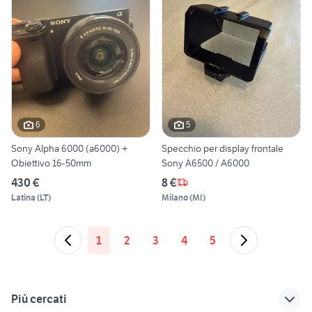
6
5
Sony Alpha 6000 (a6000) +
Specchio per display frontale
Obiettivo 16-50mm
Sony A6500 / A6000
430 €
8 €
Latina
(
LT
)
Milano
(
MI
)
1
2
3
4
5
Più cercati