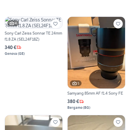
4
Sony Carl Zeiss Sonnar TE 24mm
f1.8 ZA (SEL24F18Z)
340 €
Genova
(
GE
)
5
Samyang 85mm AF f1.4 Sony FE
380 €
Bergamo
(
BG
)