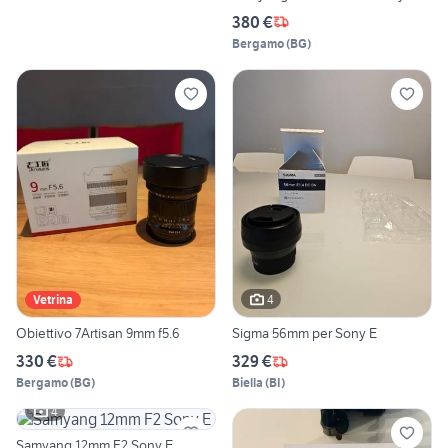
380 €
Bergamo
(
BG
)
4
Vetrina
Obiettivo 7Artisan 9mm f5.6
Sigma 56mm per Sony E
330 €
329 €
Bergamo
(
BG
)
Biella
(
BI
)
4
Samyang 12mm F2 Sony E