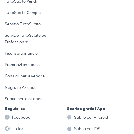
TuttoSubito Vendi
Uffici e Locali
TuttoSubito Compra
commerciali
Servizio TuttoSubito
elettronica
per la casa e la
sports e hobby
Servizio TuttoSubito per
persona
Informatica
Animali
Professionisti
Arredamento e
Console e
Accessori per
Casalinghi
Inserisci annuncio
Videogiochi
animali
Elettrodomestici
Promuovi annuncio
Audio/Video
Musica e Film
Giardino e Fai da te
Consigli per la vendita
Fotografia
Libri e Riviste
Abbigliamento e
Negozi e Aziende
Telefonia
Strumenti Musicali
Accessori
Subito per le aziende
Sports
Tutto per i bambini
Seguici su
Scarica gratis l'App
Biciclette
Facebook
Subito per Android
Collezionismo
TikTok
Subito per iOS