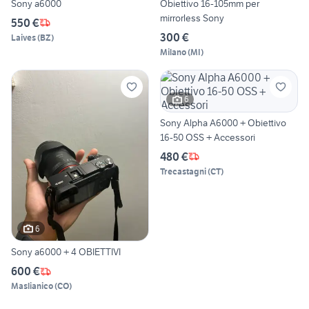
Sony a6000
Obiettivo 16-105mm per
mirrorless Sony
550 €
300 €
Laives
(
BZ
)
Milano
(
MI
)
6
Sony Alpha A6000 + Obiettivo
16-50 OSS + Accessori
480 €
Trecastagni
(
CT
)
6
Sony a6000 + 4 OBIETTIVI
600 €
Maslianico
(
CO
)