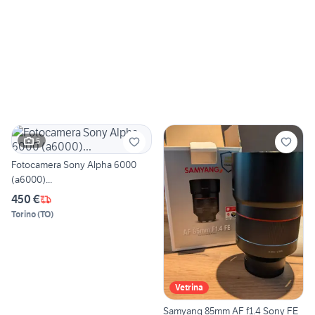
5
Fotocamera Sony Alpha 6000
(a6000)...
450 €
Torino
(
TO
)
Vetrina
Samyang 85mm AF f1.4 Sony FE