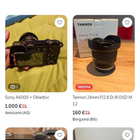
2
Vetrina
Sony A6000 + Obiettivi
Tamron 24mm F/2.8 Di III OSD M
1:2
1.000 €
160 €
Avezzano
(
AQ
)
Bergamo
(
BG
)