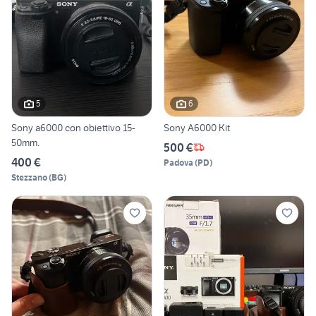
5
6
Sony a6000 con obiettivo 15-
Sony A6000 Kit
50mm.
500 €
400 €
Padova
(
PD
)
Stezzano
(
BG
)