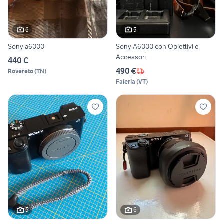
6
5
Sony a6000
Sony A6000 con Obiettivi e
Accessori
440 €
490 €
Rovereto
(
TN
)
Faleria
(
VT
)
5
6