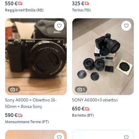
550 €
325 €
Reggio nell'Emilia
(
RE
)
Torino
(
TO
)
6
5
Sony A6000 + Obiettivo 16-
SONY A6000+3 obiettivi
50mm + Borsa Sony
650 €
590 €
Barletta
(
BT
)
Monsummano Terme
(
PT
)