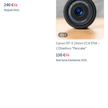
240 €
Napoli
(
NA
)
4
Canon EF-S 24mm f/2.8 STM –
L’Obiettivo "Pancake"
130 €
Mariano Comense
(
CO
)