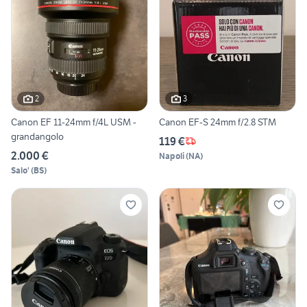
2
3
Canon EF 11-24mm f/4L USM -
Canon EF-S 24mm f/2.8 STM
grandangolo
119 €
2.000 €
Napoli
(
NA
)
Salo'
(
BS
)