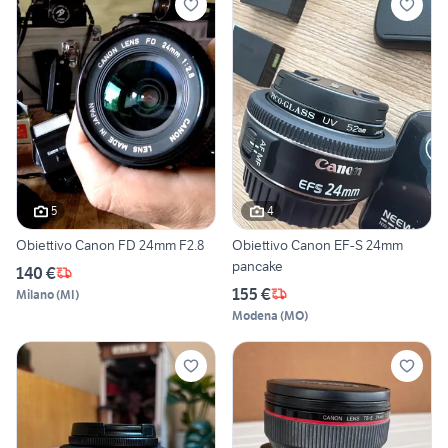
5
4
Obiettivo Canon FD 24mm F2.8
Obiettivo Canon EF-S 24mm
pancake
140 €
155 €
Milano
(
MI
)
Modena
(
MO
)