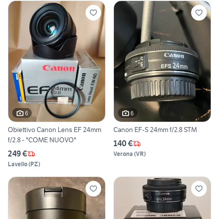
6
6
Obiettivo Canon Lens EF 24mm
Canon EF-S 24mm f/2.8 STM
f/2.8 - "COME NUOVO"
140 €
249 €
Verona
(
VR
)
Lavello
(
PZ
)