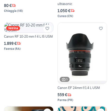
ultrasonic
80 €
1.050 €
Chioggia
(
VE
)
Cuneo
(
CN
)
Vetrina
Canon RF 10-20 mm f 4 L IS USM
1.899 €
Faenza
(
RA
)
5
Canon EF 24mm f/1.4 L USM
559 €
Parma
(
PR
)