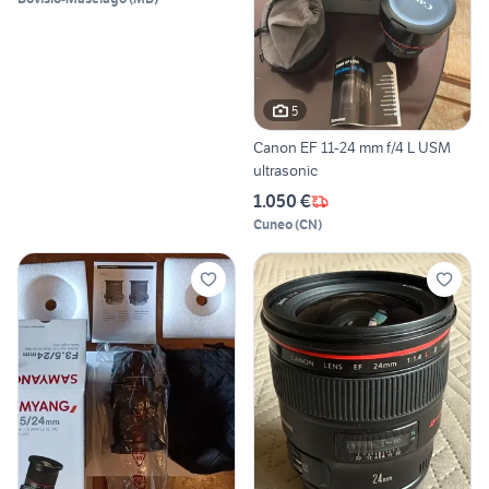
5
Canon EF 11-24 mm f/4 L USM
ultrasonic
1.050 €
Cuneo
(
CN
)