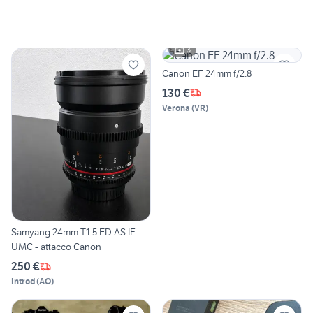
3
Canon EF 24mm f/2.8
130 €
Verona
(
VR
)
Samyang 24mm T1.5 ED AS IF
UMC - attacco Canon
250 €
Introd
(
AO
)