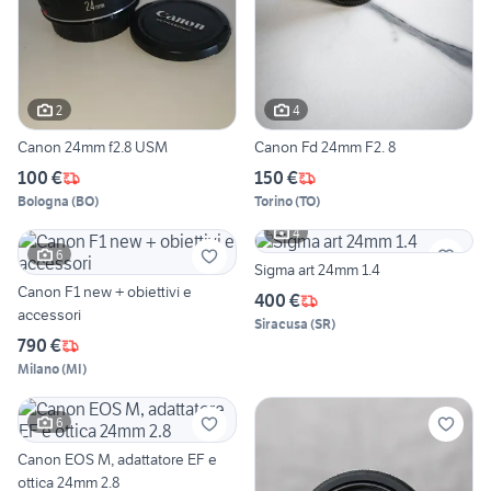
2
4
Canon 24mm f2.8 USM
Canon Fd 24mm F2. 8
100 €
150 €
Bologna
(
BO
)
Torino
(
TO
)
4
6
Sigma art 24mm 1.4
Canon F1 new + obiettivi e
400 €
accessori
Siracusa
(
SR
)
790 €
Milano
(
MI
)
6
Canon EOS M, adattatore EF e
ottica 24mm 2.8