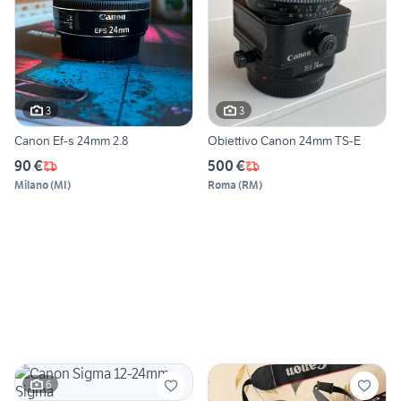
3
3
Canon Ef-s 24mm 2.8
Obiettivo Canon 24mm TS-E
90 €
500 €
Milano
(
MI
)
Roma
(
RM
)
6