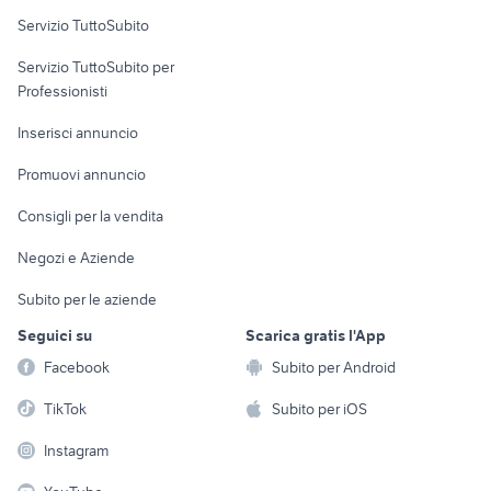
Servizio TuttoSubito
elettronica
per la casa e la
sports e hobby
Servizio TuttoSubito per
persona
Informatica
Animali
Professionisti
Arredamento e
Console e
Accessori per
Casalinghi
Inserisci annuncio
Videogiochi
animali
Elettrodomestici
Promuovi annuncio
Audio/Video
Musica e Film
Giardino e Fai da te
Consigli per la vendita
Fotografia
Libri e Riviste
Abbigliamento e
Negozi e Aziende
Telefonia
Strumenti Musicali
Accessori
Subito per le aziende
Sports
Tutto per i bambini
Seguici su
Scarica gratis l'App
Biciclette
Facebook
Subito per Android
Collezionismo
TikTok
Subito per iOS
Instagram