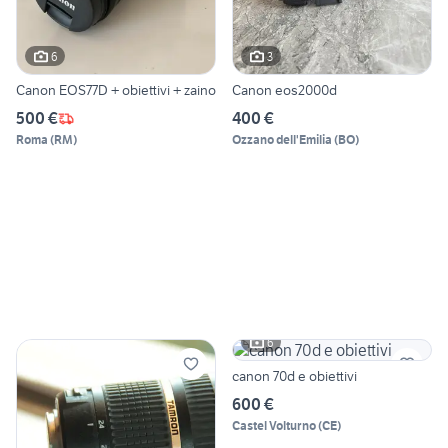
6
3
Canon EOS77D + obiettivi + zaino
Canon eos2000d
500 €
400 €
Roma
(
RM
)
Ozzano dell'Emilia
(
BO
)
6
canon 70d e obiettivi
600 €
Castel Volturno
(
CE
)