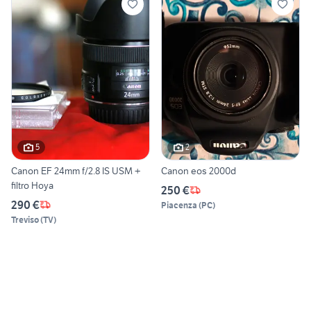
5
2
Canon EF 24mm f/2.8 IS USM +
Canon eos 2000d
filtro Hoya
250 €
290 €
Piacenza
(
PC
)
Treviso
(
TV
)