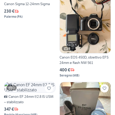
Canon Sigma 12-24mm Sigma
230 €
Palermo
(
PA
)
6
Canon EOS 450D, obiettivo EFS
24mm e flash NW 561
400 €
Seregno
(
MB
)
3
📸 Canon EF 24mm f/2.8 IS USM
– stabilizzato
347 €
Bovisio-Masciago
(
MB
)