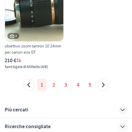
4
obiettivo zoom tamron 10 24mm
per canon eos EF
210 €
Sant'Agata di Militello
(
ME
)
1
2
3
4
5
Più cercati
Correlati
Richerche simili
Suggerimenti
Ricerche consigliate
obiettivi canon
obiettivo canon
sony alpha 6500