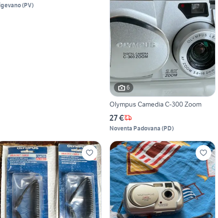
igevano
(
PV
)
6
Olympus Camedia C-300 Zoom
27 €
Noventa Padovana
(
PD
)