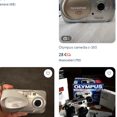
enova
(
GE
)
2
Olympus camedia c-160
28 €
Moncalieri
(
TO
)