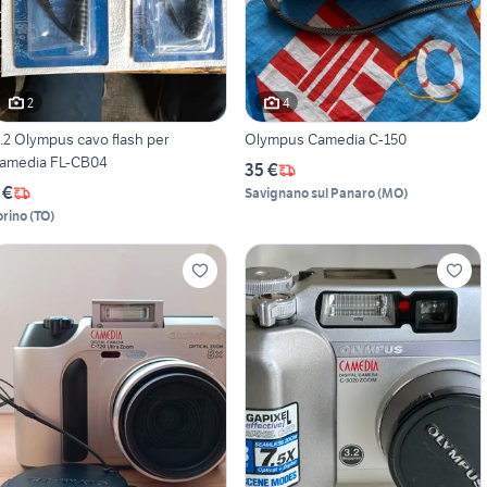
2
4
.2 Olympus cavo flash per
Olympus Camedia C-150
amedia FL-CB04
35 €
 €
Savignano sul Panaro
(
MO
)
orino
(
TO
)