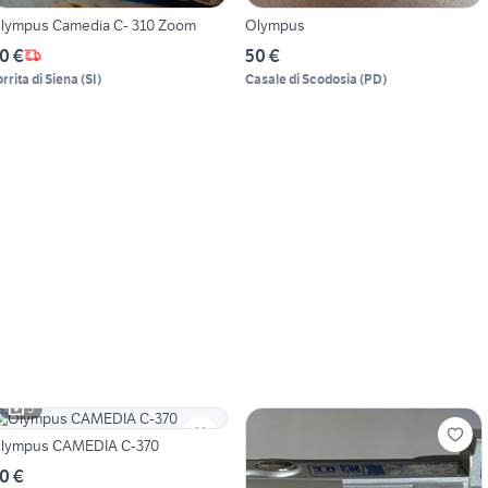
lympus Camedia C- 310 Zoom
Olympus
0 €
50 €
orrita di Siena
(
SI
)
Casale di Scodosia
(
PD
)
5
lympus CAMEDIA C-370
0 €