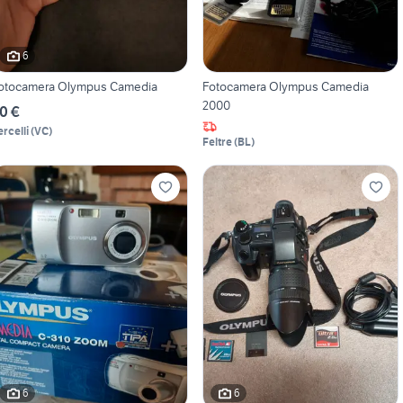
6
otocamera Olympus Camedia
Fotocamera Olympus Camedia
2000
0 €
ercelli
(
VC
)
Feltre
(
BL
)
6
6