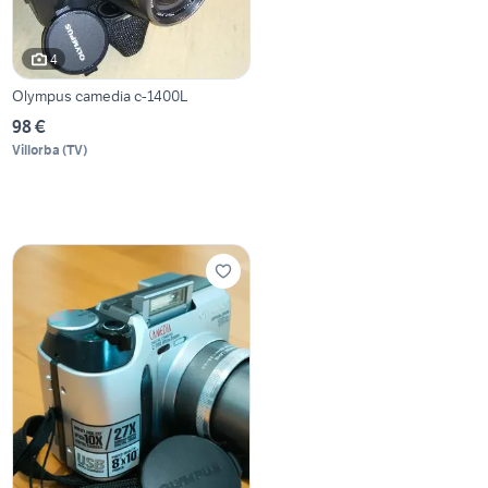
4
Olympus camedia c-1400L
98 €
Villorba
(
TV
)