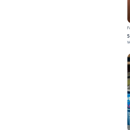
F
5
V