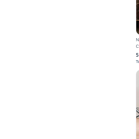
N
C
5
T