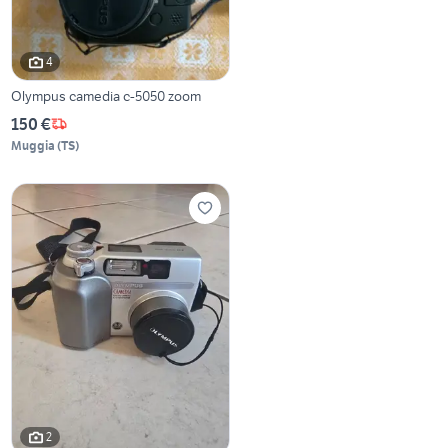
4
Olympus camedia c-5050 zoom
150 €
Muggia
(
TS
)
2