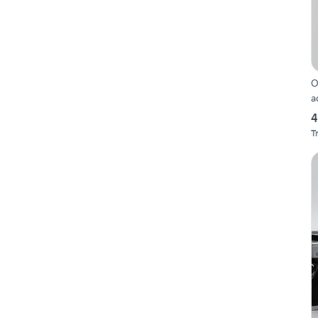
O
a
4
T