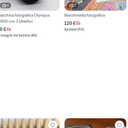
6
2
acchina fotografica Olympus
Macchinetta fotografica
M10 con 3 obiettivi
120 €
0 €
Spoleto
(
PG
)
rovaglio Val Sabbia
(
BS
)