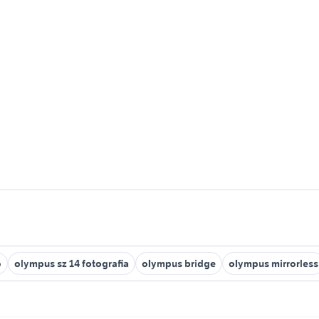
o
olympus sz 14 fotografia
olympus bridge
olympus mirrorless