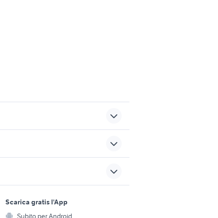
otografia
nikon s3300
zetagi lineari
canon m 50
sports e hobby
a
Scarica gratis l'App
interno macchina fotografica
Animali
Subito per Android