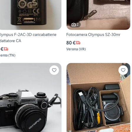
2
lympus F-2AC-3D caricabatterie
Fotocamera Olympus SZ-30mr
dattatore CA
80 €
 €
Verona
(
VR
)
rento
(
TN
)