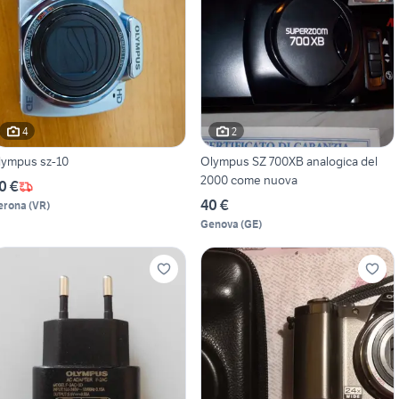
4
2
lympus sz-10
Olympus SZ 700XB analogica del
2000 come nuova
0 €
40 €
erona
(
VR
)
Genova
(
GE
)