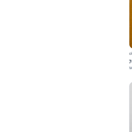
o
7
V