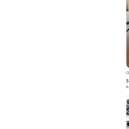
O
5
P