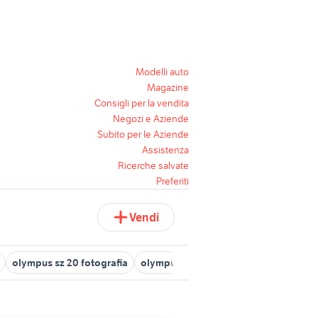
Modelli auto
Magazine
Consigli per la vendita
Negozi e Aziende
Subito per le Aziende
Assistenza
Ricerche salvate
Preferiti
Vendi
olympus sz 20 fotografia
olympus accessori
olympus fe
ol