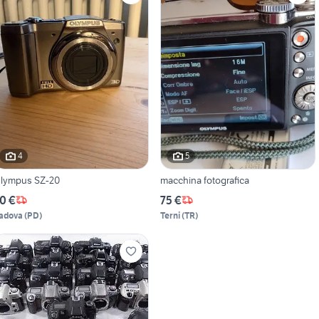
4
5
lympus SZ-20
macchina fotografica
0 €
75 €
adova
(
PD
)
Terni
(
TR
)