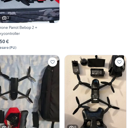
3
rone Parrot Bebop 2 +
kycontroller
50 €
esaro
(
PU
)
4
6