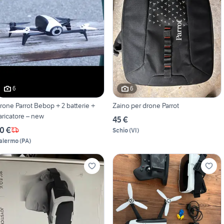
6
6
rone Parrot Bebop + 2 batterie +
Zaino per drone Parrot
aricatore – new
45 €
0 €
Schio
(
VI
)
alermo
(
PA
)