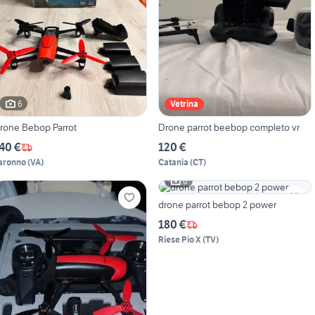
6
Vetrina
rone Bebop Parrot
Drone parrot beebop completo vr
40 €
120 €
aronno
(
VA
)
Catania
(
CT
)
6
drone parrot bebop 2 power
180 €
Riese Pio X
(
TV
)