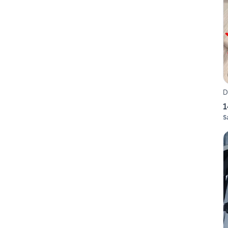
D
1
S