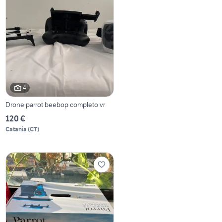
4
Drone parrot beebop completo vr
120 €
Catania
(
CT
)