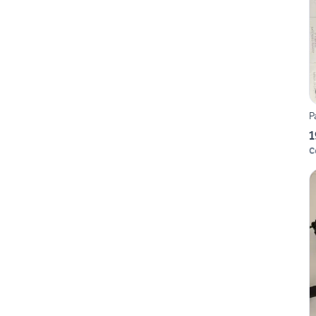
P
1
C