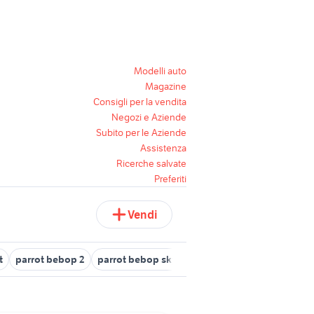
Modelli auto
Magazine
Consigli per la vendita
Negozi e Aziende
Subito per le Aziende
Assistenza
Ricerche salvate
Preferiti
Vendi
t
parrot bebop 2
parrot bebop skycontroller
drone parrot be