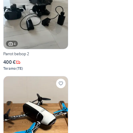
4
Parrot bebop 2
400 €
Teramo
(
TE
)