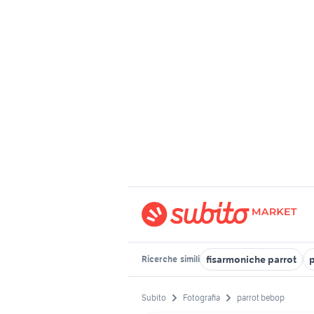
fisarmoniche parrot
p
Ricerche
simili
Subito
Fotografia
parrot bebop