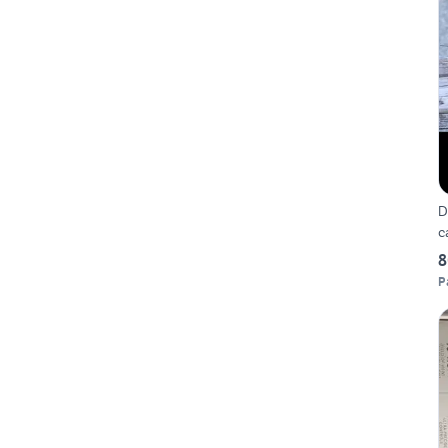
D
c
8
P