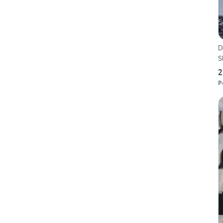
D
S
2
P