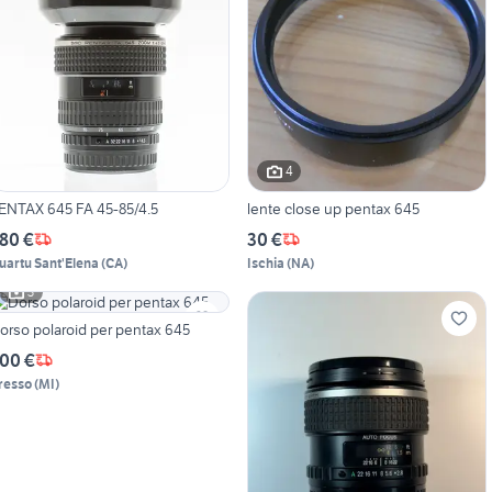
4
ENTAX 645 FA 45-85/4.5
lente close up pentax 645
80 €
30 €
uartu Sant'Elena
(
CA
)
Ischia
(
NA
)
3
orso polaroid per pentax 645
00 €
resso
(
MI
)