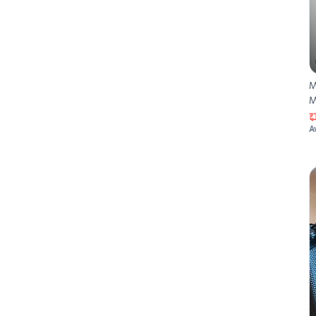
M
M
A