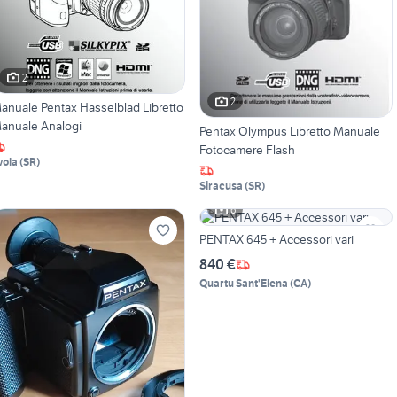
2
2
anuale Pentax Hasselblad Libretto
anuale Analogi
Pentax Olympus Libretto Manuale
Fotocamere Flash
vola
(
SR
)
Siracusa
(
SR
)
6
PENTAX 645 + Accessori vari
840 €
Quartu Sant'Elena
(
CA
)