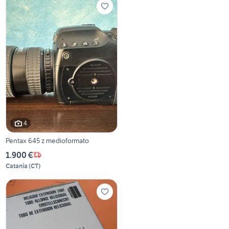
4
Pentax 645 z medioformato
1.900 €
Catania
(
CT
)