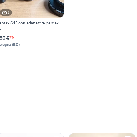
6
entax 645 con adattatore pentax
7
50 €
ologna
(
BO
)