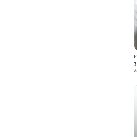
p
3
A