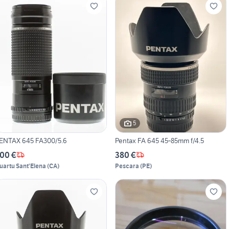
5
ENTAX 645 FA300/5.6
Pentax FA 645 45‑85mm f/4.5
00 €
380 €
uartu Sant'Elena
(
CA
)
Pescara
(
PE
)