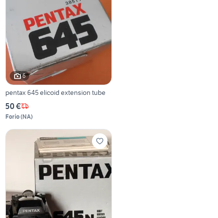
6
pentax 645 elicoid extension tube
50 €
Forio
(
NA
)