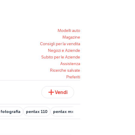
Modelli auto
Magazine
Consigli per la vendita
Negozi e Aziende
Subito per le Aziende
Assistenza
Ricerche salvate
Preferiti
Vendi
 fotografia
pentax 110
pentax mx analogica
pentax 24-70
p