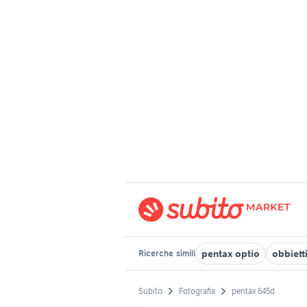
pentax optio
obbiett
Ricerche
simili
Subito
Fotografia
pentax 645d