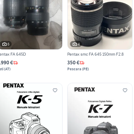
6
4
entax FA 645D
Pentax smc FA 645 150mm F2.8
.990 €
350 €
sti
(
AT
)
Pescara
(
PE
)