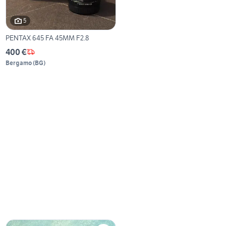
5
PENTAX 645 FA 45MM F2.8
400 €
Bergamo
(
BG
)