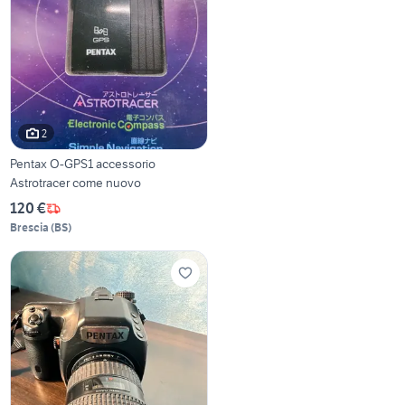
2
Pentax O-GPS1 accessorio
Astrotracer come nuovo
120 €
Brescia
(
BS
)