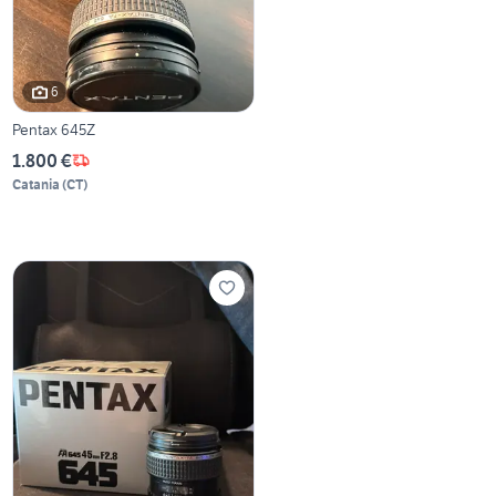
6
Pentax 645Z
1.800 €
Catania
(
CT
)