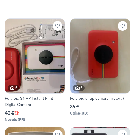
6
5
Polaroid SNAP Instant Print
Polaroid snap camera (nuova)
Digital Camera
85 €
40 €
Udine
(
UD
)
Noceto
(
PR
)