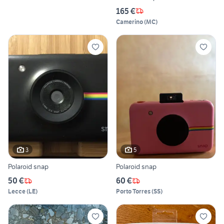
165 €
Camerino
(
MC
)
3
5
Polaroid snap
Polaroid snap
50 €
60 €
Lecce
(
LE
)
Porto Torres
(
SS
)