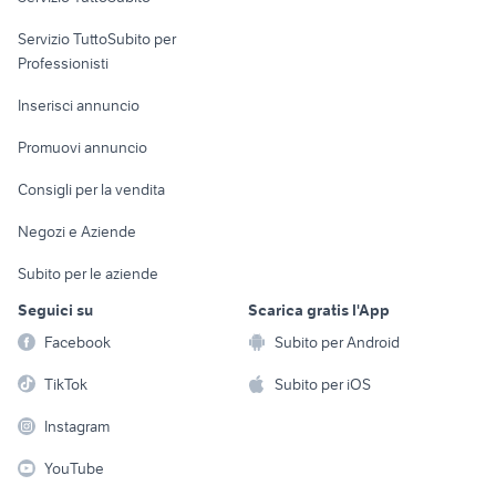
elettronica
per la casa e la
sports e hobby
Servizio TuttoSubito per
persona
Informatica
Animali
Professionisti
Arredamento e
Console e
Accessori per
Casalinghi
Inserisci annuncio
Videogiochi
animali
Elettrodomestici
Promuovi annuncio
Audio/Video
Musica e Film
Giardino e Fai da te
Consigli per la vendita
Fotografia
Libri e Riviste
Abbigliamento e
Negozi e Aziende
Telefonia
Strumenti Musicali
Accessori
Subito per le aziende
Sports
Tutto per i bambini
Seguici su
Scarica gratis l'App
Biciclette
Facebook
Subito per Android
Collezionismo
TikTok
Subito per iOS
Instagram
YouTube