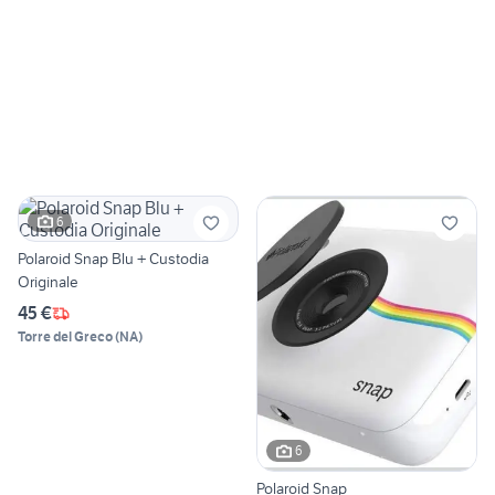
6
Polaroid Snap Blu + Custodia
Originale
45 €
Torre del Greco
(
NA
)
6
Polaroid Snap