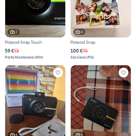
2
4
Polaroid Snap Touch
Polaroid Snap
59 €
100 €
Porto Mantovano
(
MN
)
Corciano
(
PG
)
6
5