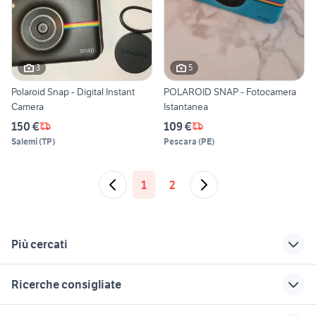
3
5
Polaroid Snap - Digital Instant
POLAROID SNAP - Fotocamera
Camera
Istantanea
150 €
109 €
Salemi
(
TP
)
Pescara
(
PE
)
1
2
Più cercati
Correlati
Richerche simili
Suggerimenti
Ricerche consigliate
polaroid digitale
fujifilm x-t100
olympus 100-400
snap
usato
canon g16
batteria canon lp-e10
reflex nikon d7200