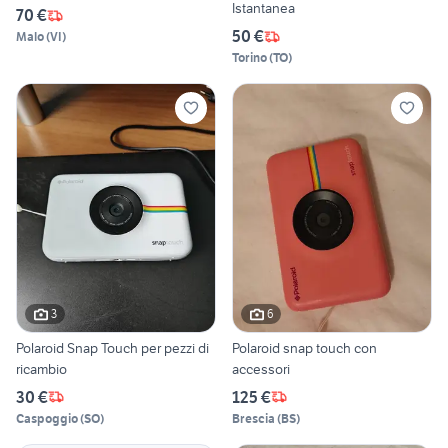
Istantanea
70 €
50 €
Malo
(
VI
)
Torino
(
TO
)
3
6
Polaroid Snap Touch per pezzi di
Polaroid snap touch con
ricambio
accessori
30 €
125 €
Caspoggio
(
SO
)
Brescia
(
BS
)