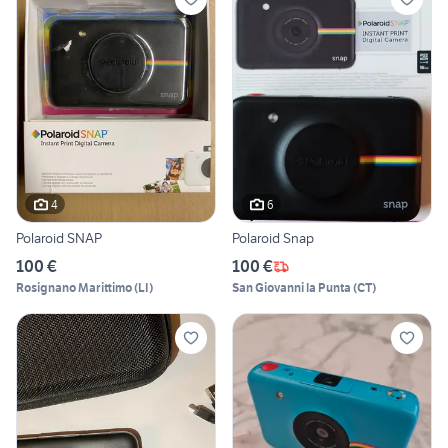
4
6
Polaroid SNAP
Polaroid Snap
100 €
100 €
Rosignano Marittimo
(
LI
)
San Giovanni la Punta
(
CT
)