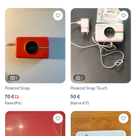
5
2
Polaroid Snap
Polaroid Snap Touch
70 €
50 €
Fano
(
PU
)
Giarre
(
CT
)