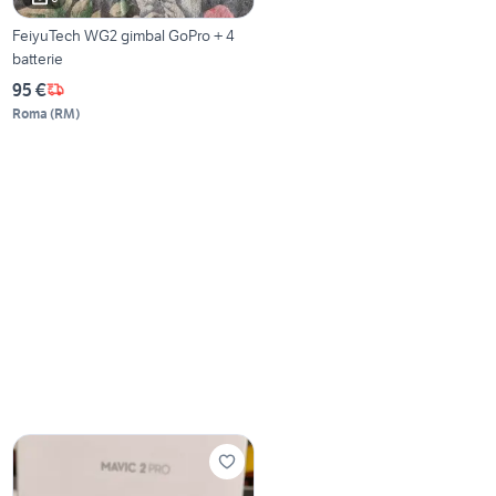
FeiyuTech WG2 gimbal GoPro + 4
batterie
95 €
Roma
(
RM
)