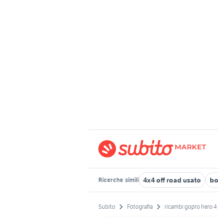
4x4 off road usato
bo
Ricerche
simili
Subito
Fotografia
ricambi gopro hero 4