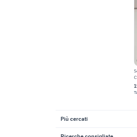
S
C
1
T
Più cercati
Correlati
R
Ricerche consigliate