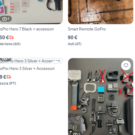
6
oPro Hero 7 Black + accessori
Smart Remote GoPro
50 €
90 €
abriano
(
AN
)
Asti
(
AT
)
5
oPro Hero 3 Silver + Accessori
9 €
escia
(
PT
)
6