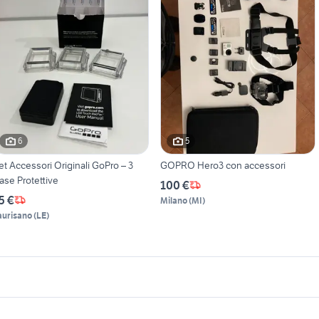
6
5
et Accessori Originali GoPro – 3
GOPRO Hero3 con accessori
ase Protettive
100 €
5 €
Milano
(
MI
)
aurisano
(
LE
)
icherche simili
Suggerimenti