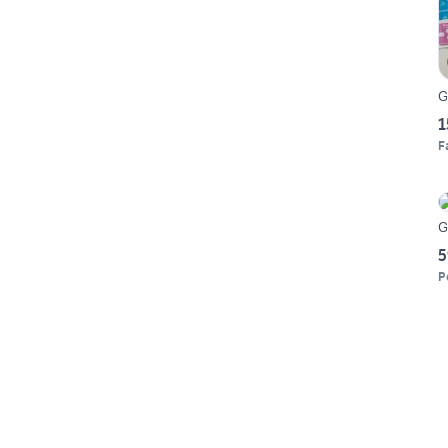
G
1
F
G
5
P