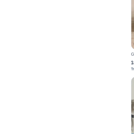
G
1
T