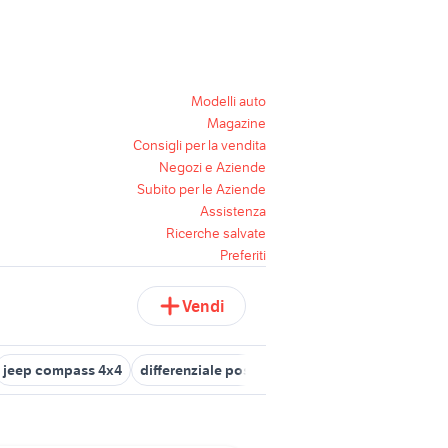
Modelli auto
Magazine
Consigli per la vendita
Negozi e Aziende
Subito per le Aziende
Assistenza
Ricerche salvate
Preferiti
Vendi
jeep compass 4x4
differenziale posteriore panda 4x4
panda 4x4