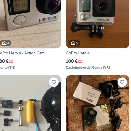
4
5
oPro Hero 4 - Action Cam
GoPro Hero 4
80 €
100 €
rento
(
TN
)
Castelnuovo del Garda
(
VR
)