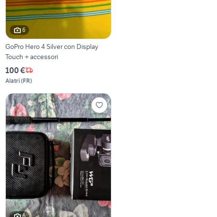
6
GoPro Hero 4 Silver con Display
Touch + accessori
100 €
Alatri
(
FR
)
6