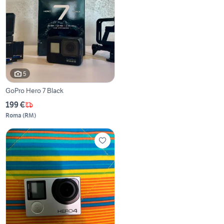
5
GoPro Hero 7 Black
199 €
Roma
(
RM
)