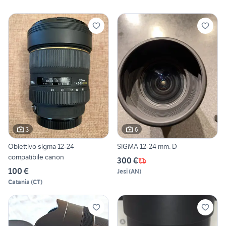
3
6
Obiettivo sigma 12-24
SIGMA 12-24 mm. D
compatibile canon
300 €
100 €
Jesi
(
AN
)
Catania
(
CT
)