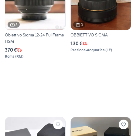
3
3
Obiettivo Sigma 12-24 FullFrame
OBBIETTIVO SIGMA
HSM
130 €
370 €
Presicce-Acquarica
(
LE
)
Roma
(
RM
)