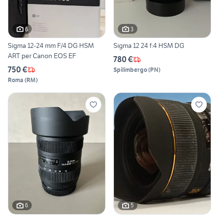
6
3
Sigma 12-24 mm F/4 DG HSM
Sigma 12 24 f:4 HSM DG
ART per Canon EOS EF
780 €
750 €
Spilimbergo
(
PN
)
Roma
(
RM
)
6
5