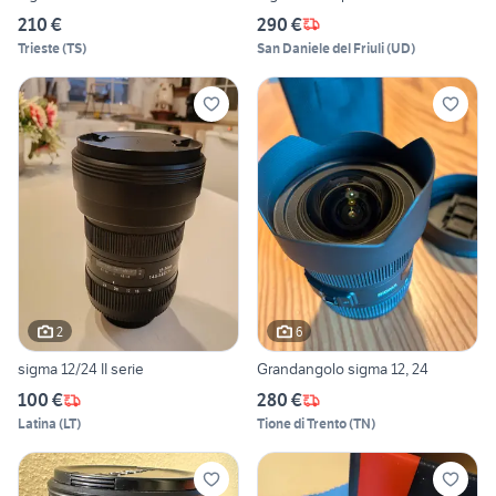
210 €
290 €
Trieste
(
TS
)
San Daniele del Friuli
(
UD
)
2
6
sigma 12/24 II serie
Grandangolo sigma 12, 24
100 €
280 €
Latina
(
LT
)
Tione di Trento
(
TN
)