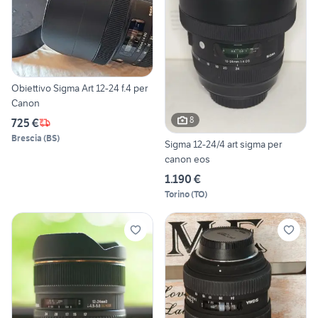
Obiettivo Sigma Art 12-24 f.4 per
Canon
8
725 €
Brescia
(
BS
)
Sigma 12-24/4 art sigma per
canon eos
1.190 €
Torino
(
TO
)