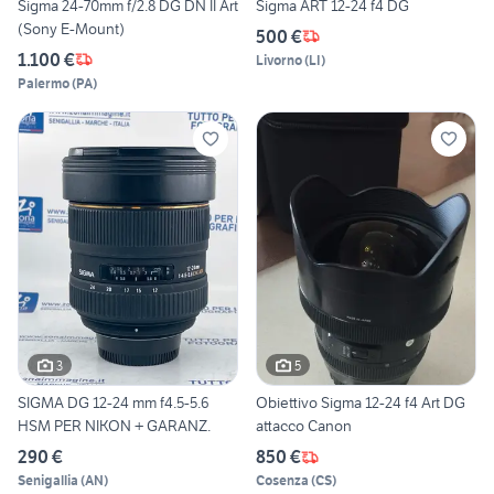
Sigma 24-70mm f/2.8 DG DN II Art
Sigma ART 12-24 f4 DG
(Sony E-Mount)
500 €
1.100 €
Livorno
(
LI
)
Palermo
(
PA
)
3
5
SIGMA DG 12-24 mm f4.5-5.6
Obiettivo Sigma 12-24 f4 Art DG
HSM PER NIKON + GARANZ.
attacco Canon
290 €
850 €
Senigallia
(
AN
)
Cosenza
(
CS
)