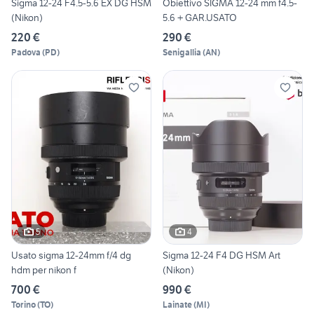
Sigma 12-24 F4.5-5.6 EX DG HSM
Obiettivo SIGMA 12-24 mm f4.5-
(Nikon)
5.6 + GAR.USATO
220 €
290 €
Padova
(
PD
)
Senigallia
(
AN
)
5
4
Usato sigma 12-24mm f/4 dg
Sigma 12-24 F4 DG HSM Art
hdm per nikon f
(Nikon)
700 €
990 €
Torino
(
TO
)
Lainate
(
MI
)