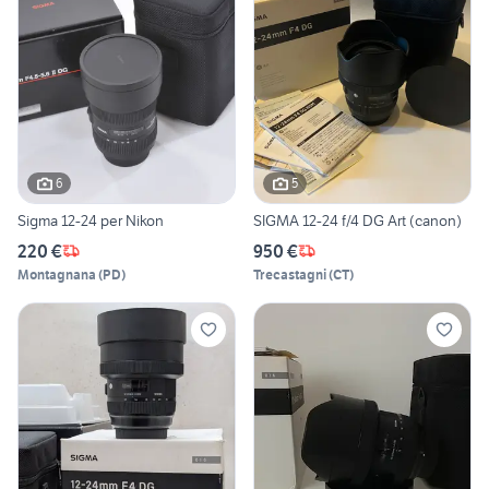
6
5
Sigma 12-24 per Nikon
SIGMA 12-24 f/4 DG Art (canon)
220 €
950 €
Montagnana
(
PD
)
Trecastagni
(
CT
)