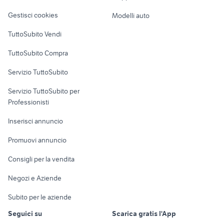
Veicoli commerciali
altro
Gestisci cookies
Modelli auto
Case vacanza
TuttoSubito Vendi
Uffici e Locali
TuttoSubito Compra
commerciali
Servizio TuttoSubito
elettronica
per la casa e la
sports e hobby
Servizio TuttoSubito per
persona
Informatica
Animali
Professionisti
Arredamento e
Console e
Accessori per
Casalinghi
Inserisci annuncio
Videogiochi
animali
Elettrodomestici
Promuovi annuncio
Audio/Video
Musica e Film
Giardino e Fai da te
Consigli per la vendita
Fotografia
Libri e Riviste
Abbigliamento e
Negozi e Aziende
Telefonia
Strumenti Musicali
Accessori
Subito per le aziende
Sports
Tutto per i bambini
Seguici su
Scarica gratis l'App
Biciclette