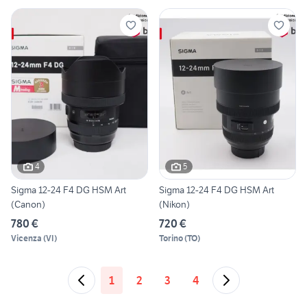
4
5
Sigma 12-24 F4 DG HSM Art
Sigma 12-24 F4 DG HSM Art
(Canon)
(Nikon)
780 €
720 €
Vicenza
(
VI
)
Torino
(
TO
)
1
2
3
4