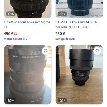
6
4
Obiettivo zoom 12-24 mm Sigma
SIGMA DG 12-24 mm f4.5-5.6 II
EX
per NIKON + G. USATO
450 €
230 €
Montebelluna
(
TV
)
Senigallia
(
AN
)
4
4